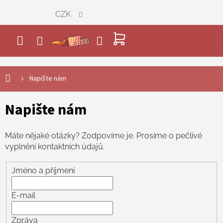
Přejít
CZK
na
obsah
NÁKUPNÍ
KOŠÍK
Napište nám
Napište nám
Máte nějaké otázky? Zodpovíme je. Prosíme o pečlivé
vyplnění kontaktních údajů.
Jméno a příjmení
E-mail
Zpráva