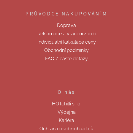
á
p
PRŮVODCE NAKUPOVÁNÍM
a
t
Doprava
í
Reklamace a vrácení zboží
Individuální kalkulace ceny
Obchodní podmínky
FAQ / časté dotazy
O nás
HOTchilli s.r.o.
Výdejna
Kariéra
Ochrana osobních údajů