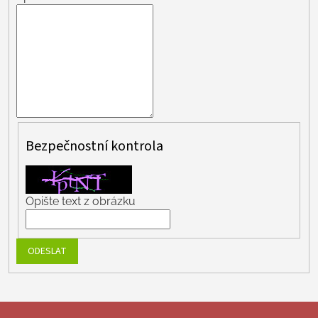
Bezpečnostní kontrola
Opište text z obrázku
ODESLAT
Z