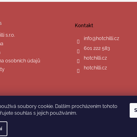
s
Kontakt
i s.r.o.
info
@
hotchilli.cz
na
601 222 583
a
hotchilli.cz
a osobních údajů
hotchilli.cz
ty
používá soubory cookie. Dalším procházením tohoto
S
ujete souhlas s jejich používáním.
í
hrazena.