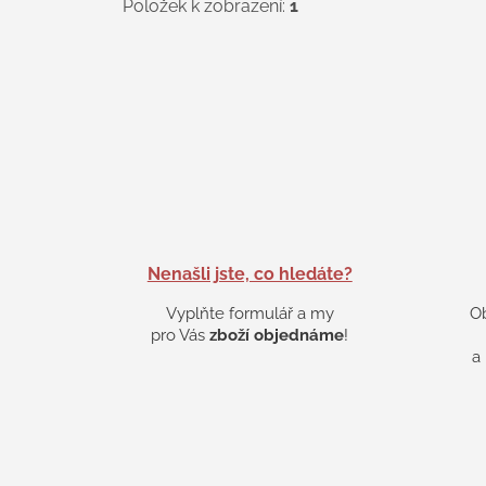
Položek k zobrazení:
1
Nenašli jste, co hledáte?
Vyplňte formulář a my
O
pro Vás
zboží objednáme
!
a