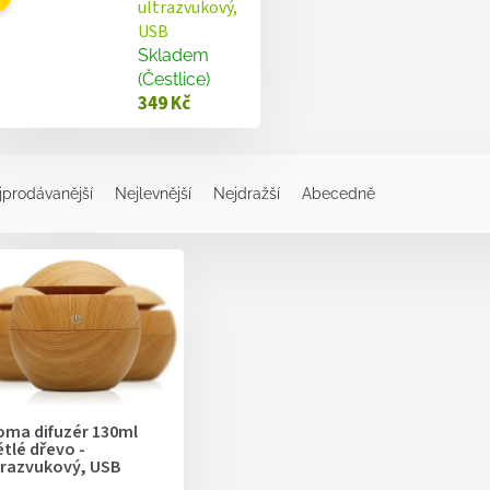
ultrazvukový,
USB
Skladem
(Čestlice)
349 Kč
jprodávanější
Nejlevnější
Nejdražší
Abecedně
oma difuzér 130ml
ětlé dřevo -
trazvukový, USB