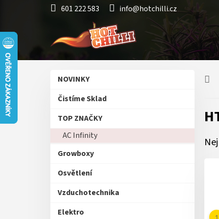
Přejít
601 222 583
info@hotchilli.cz
na
obsah
P
Přeskočit
NOVINKY
o
kategorie
s
Čistíme Sklad
t
H
r
TOP ZNAČKY
a
AC Infinity
n
Nej
n
Growboxy
í
p
Osvětlení
a
n
Vzduchotechnika
e
Elektro
l