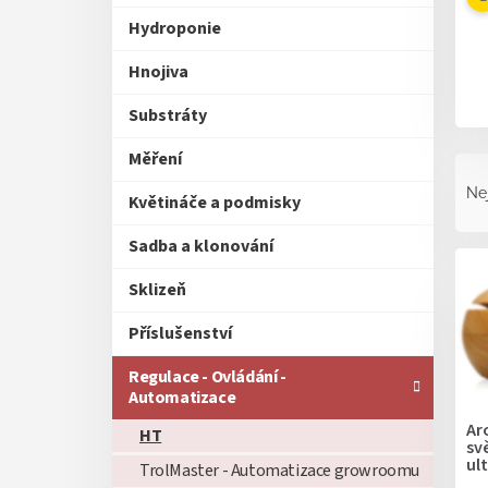
Hydroponie
Hnojiva
Substráty
Měření
Ř
a
Ne
Květináče a podmisky
z
e
Sadba a klonování
V
n
ý
í
Sklizeň
p
p
i
r
Příslušenství
s
o
p
d
Regulace - Ovládání -
r
Automatizace
u
o
k
Ar
HT
d
sv
t
ul
u
TrolMaster - Automatizace growroomu
ů