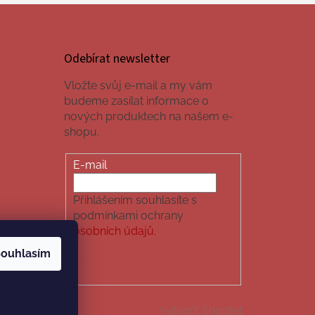
Odebírat newsletter
Vložte svůj e-mail a my vám
budeme zasílat informace o
nových produktech na našem e-
shopu.
E-mail
Přihlášením souhlasíte s
podmínkami ochrany
osobních údajů.
ouhlasím
PŘIHLÁSIT SE
Vytvořil Shoptet