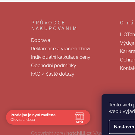
Z
á
p
PRŮVODCE
O ná
a
NAKUPOVÁNÍM
t
HOTchill
í
Doprava
Výdej
Reklamace a vrácení zboží
Kariér
Individuální kalkulace ceny
Ochran
Obchodní podmínky
Kontak
FAQ / časté dotazy
Tento web 
webu vyjadř
Prodejna je nyní zavřena
Otevírací doba
Skrýt
Nastaven
Navštivte nás osobně
Copyright 2026
hotchilli.cz
. Všechna práva vy