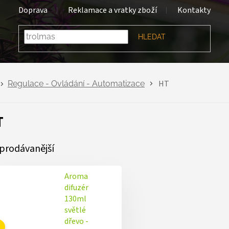
Doprava
Reklamace a vratky zboží
Kontakty
HLEDAT
HT
Regulace - Ovládání - Automatizace
T
prodávanější
Aroma
difuzér
130ml
světlé
dřevo -