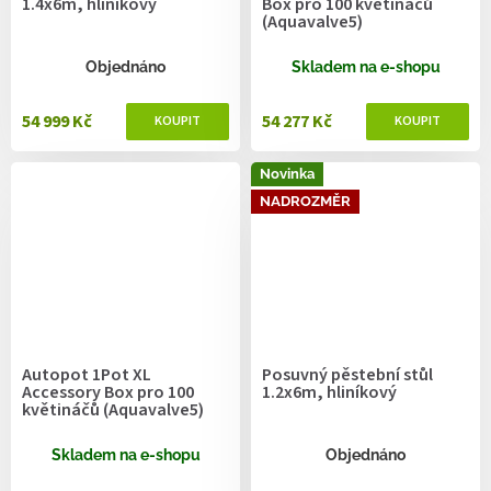
1.4x6m, hliníkový
Box pro 100 květináčů
(Aquavalve5)
Objednáno
Skladem na e-shopu
54 999 Kč
54 277 Kč
Novinka
NADROZMĚR
Autopot 1Pot XL
Posuvný pěstební stůl
Accessory Box pro 100
1.2x6m, hliníkový
květináčů (Aquavalve5)
Skladem na e-shopu
Objednáno