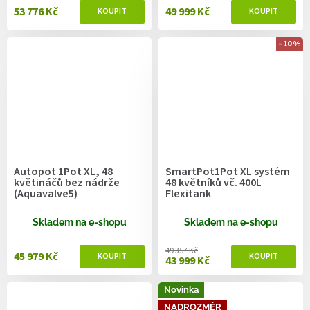
53 776 Kč
49 999 Kč
–10 %
Autopot 1Pot XL, 48
SmartPot1Pot XL systém
květináčů bez nádrže
48 květníků vč. 400L
(Aquavalve5)
Flexitank
Skladem na e-shopu
Skladem na e-shopu
49 357 Kč
45 979 Kč
43 999 Kč
Novinka
NADROZMĚR