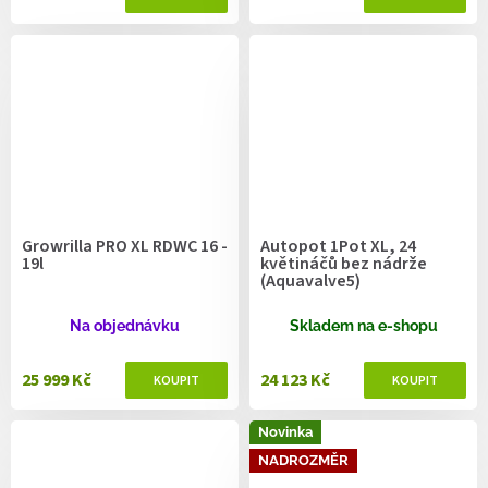
Growrilla PRO XL RDWC 16 -
Autopot 1Pot XL, 24
19l
květináčů bez nádrže
(Aquavalve5)
Na objednávku
Skladem na e-shopu
25 999 Kč
24 123 Kč
Novinka
NADROZMĚR