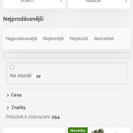
PLANT!T
Platinium
Nejprodávanější
Ř
a
Nejprodávanější
Nejlevnější
Nejdražší
Abecedně
z
e
n
í
p
r
Na skladě
59
o
d
Cena
u
k
Značky
t
ů
Položek k zobrazení:
254
V
Novinka