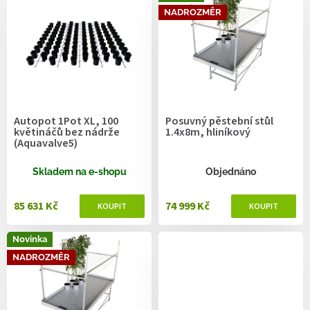
ý
NADROZMĚR
p
i
s
p
r
o
d
Autopot 1Pot XL, 100
Posuvný pěstební stůl
u
květináčů bez nádrže
1.4x8m, hliníkový
k
(Aquavalve5)
t
ů
Skladem na e-shopu
Objednáno
85 631 Kč
74 999 Kč
Novinka
NADROZMĚR