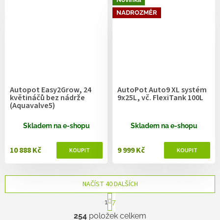
NADROZMĚR
Autopot Easy2Grow, 24
AutoPot Auto9 XL systém
květináčů bez nádrže
9x25L, vč. FlexiTank 100L
(Aquavalve5)
Skladem na e-shopu
Skladem na e-shopu
10 888 Kč
9 999 Kč
NAČÍST 40 DALŠÍCH
S
1
7
t
O
r
254
položek celkem