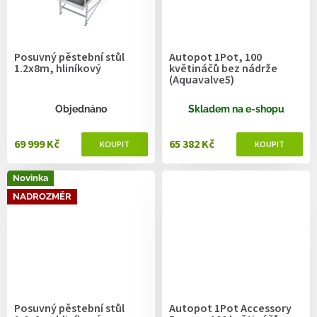
Posuvný pěstební stůl
Autopot 1Pot, 100
1.2x8m, hliníkový
květináčů bez nádrže
(Aquavalve5)
Objednáno
Skladem na e-shopu
69 999 Kč
65 382 Kč
Novinka
NADROZMĚR
Posuvný pěstební stůl
Autopot 1Pot Accessory