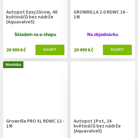
Autopot Easy2Grow, 48
GROWRILLA 2.0 RDWC 16 -
květináčů bez nádrže
19l
(Aquavalve5)
Skladem na e-shopu
Na objednávku
20 909 Kč
20 499 Kč
Novinka
Growrilla PRO XL RDWC 12 -
Autopot 1Pot, 24
19l
květináčů bez nádrže
(Aquavalve5)