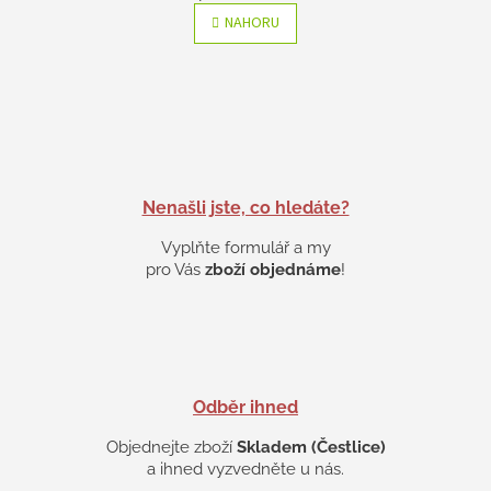
v
á
l
n
NAHORU
k
á
o
d
v
a
á
c
n
í
í
p
r
v
k
Nenašli jste, co hledáte?
y
Vyplňte formulář a my
v
ý
pro Vás
zboží objednáme
!
p
i
s
u
Odběr ihned
Objednejte zboží
Skladem (Čestlice)
a ihned vyzvedněte u nás.