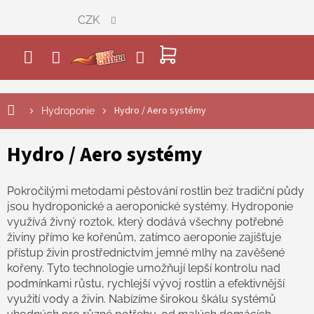
Přejít
CZK
na
obsah
NÁKUPNÍ
KOŠÍK
Hydro / Aero systémy
Hydroponie
Hydro / Aero systémy
Pokročilými metodami pěstování rostlin bez tradiční půdy
jsou hydroponické a aeroponické systémy. Hydroponie
využívá živný roztok, který dodává všechny potřebné
živiny přímo ke kořenům, zatímco aeroponie zajišťuje
přístup živin prostřednictvím jemné mlhy na zavěšené
kořeny. Tyto technologie umožňují lepší kontrolu nad
podmínkami růstu, rychlejší vývoj rostlin a efektivnější
využití vody a živin. Nabízíme širokou škálu systémů