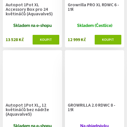
Autopot 1Pot XL
Growrilla PRO XL RDWC 6 -
Accessory Box pro 24
19l
květináčů (Aquavalve5)
Skladem na e-shopu
Skladem (Čestlice)
13 528 Kč
12 999 Kč
Autopot 1Pot XL, 12
GROWRILLA 2.0 RDWC 8 -
květináčů bez nádrže
19l
(Aquavalve5)
Skladem na e-shopu
Na objednávku