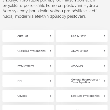
vhodných pro různé potřeby, od malých domácích
projektů až po rozsáhlé komerční pěstování. Hydro a
Aero systémy jsou ideální volbou pro pěstitele, kteří
hledají moderní a efektivní způsoby pěstování.
AutoPot
Ebb & Flow
Growrilla hydroponics
ATAMI Wilma
IWS Systems
AMAZON
General Hydroponics =
NFT
Terra Aquatica
Oxypot
Neptune Hydroponics