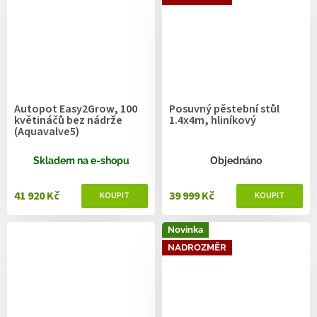
Autopot Easy2Grow, 100
Posuvný pěstební stůl
květináčů bez nádrže
1.4x4m, hliníkový
(Aquavalve5)
Skladem na e-shopu
Objednáno
41 920 Kč
39 999 Kč
Novinka
NADROZMĚR