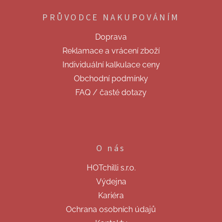
p
PRŮVODCE NAKUPOVÁNÍM
a
t
Doprava
í
Reklamace a vrácení zboží
Individuální kalkulace ceny
Obchodní podmínky
FAQ / časté dotazy
O nás
HOTchilli s.r.o.
Výdejna
Kariéra
Ochrana osobních údajů