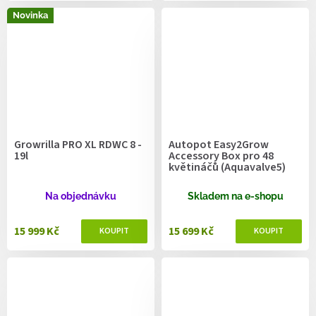
Novinka
Growrilla PRO XL RDWC 8 -
Autopot Easy2Grow
19l
Accessory Box pro 48
květináčů (Aquavalve5)
Na objednávku
Skladem na e-shopu
15 999 Kč
15 699 Kč