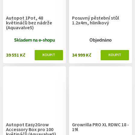
Autopot 1Pot, 48
Posuvný pěstební stůl
květináčů bez nádrže
1.2x4m, hliníkový
(Aquavalve5)
Skladem na e-shopu
Objednáno
39 551 Kč
34 999 Kč
Autopot Easy2Grow
Growrilla PRO XL RDWC 18 -
Accessory Box pro 100
19l
květináčů (Aquavalve5)