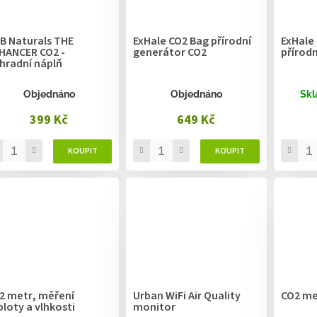
B Naturals THE
ExHale CO2 Bag přírodní
ExHale
HANCER CO2 -
generátor CO2
přírod
hradní náplň
Objednáno
Objednáno
Skl
399 Kč
649 Kč
2 metr, měření
Urban WiFi Air Quality
CO2 me
ploty a vlhkosti
monitor