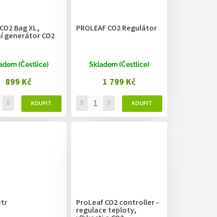
 CO2 Bag XL,
PROLEAF CO2 Regulátor
ní generátor CO2
adem (Čestlice)
Skladem (Čestlice)
899 Kč
1 799 Kč
tr
ProLeaf CO2 controller -
regulace teploty,