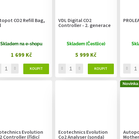
topot CO2 Refill Bag,
VDL Digital CO2
PROLEA
l
Controller - 2. generace
Skladem na e-shopu
Skladem (Čestlice)
Skl
1 699 Kč
5 999 Kč
Novinka
otechnics Evolution
Ecotechnics Evolution
Autopo
2 Controller (řídicí
Co2 Analyser (sonda)
Mother