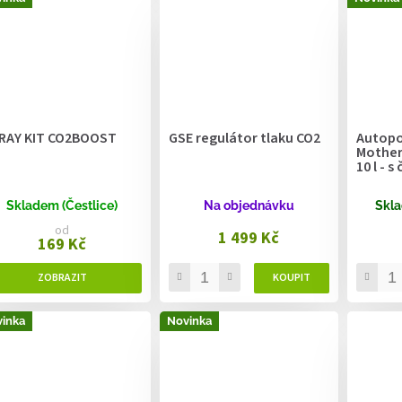
RAY KIT CO2BOOST
GSE regulátor tlaku CO2
Autopo
Mother
10 l - 
Skladem (Čestlice)
Na objednávku
Skla
od
1 499 Kč
169 Kč
inka
Novinka