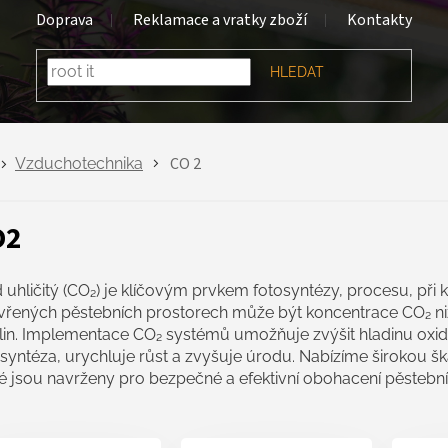
Doprava
Reklamace a vratky zboží
Kontakty
HLEDAT
CO 2
Vzduchotechnika
O2
 uhličitý (CO₂) je klíčovým prvkem fotosyntézy, procesu, při k
vřených pěstebních prostorech může být koncentrace CO₂ niž
lin. Implementace CO₂ systémů umožňuje zvýšit hladinu oxidu
syntéza, urychluje růst a zvyšuje úrodu. Nabízíme širokou šk
ré jsou navrženy pro bezpečné a efektivní obohacení pěstební