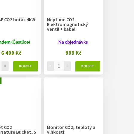
F CO2 hořák 4kW
Neptune CO2
Elektromagnetický
ventil + kabel
adem (Čestlice)
Na objednávku
6 499 Kč
999 Kč
t CO2
Monitor CO2, teploty a
Nature Bucket, 5
vlhkosti