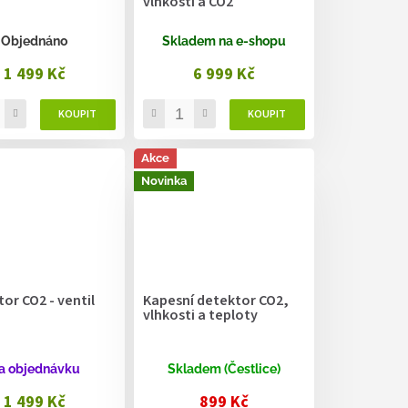
vlhkosti a CO2
Objednáno
Skladem na e-shopu
1 499 Kč
6 999 Kč
Akce
Novinka
or CO2 - ventil
Kapesní detektor CO2,
vlhkosti a teploty
a objednávku
Skladem (Čestlice)
1 499 Kč
899 Kč