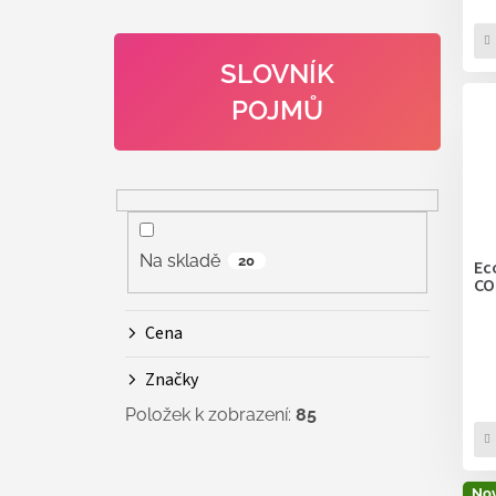
SLOVNÍK
POJMŮ
Na skladě
20
Ec
CO
Cena
Značky
Položek k zobrazení:
85
Nov