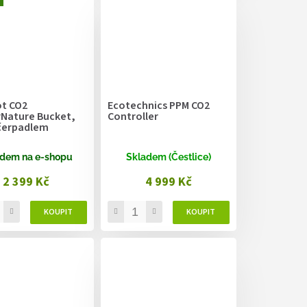
t CO2
Ecotechnics PPM CO2
Nature Bucket,
Controller
s čerpadlem
dem na e-shopu
Skladem (Čestlice)
2 399 Kč
4 999 Kč