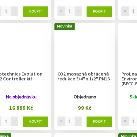
Novinka
otechnics Evolution
CO2 mosazná obrácená
ProLea
2 Controller kit
redukce 3/4" x 1/2" PN16
Enviro
(BECC-
Na objednávku
Objednáno
Skl
16 999 Kč
99 Kč
inka
Novinka