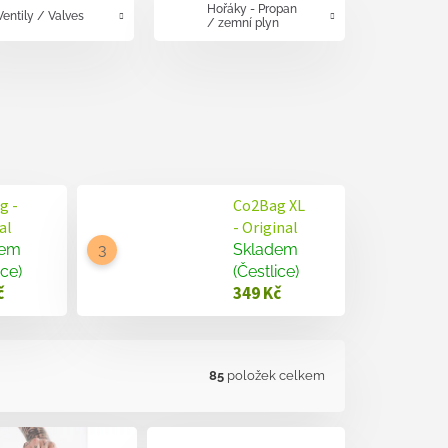
Hořáky - Propan
Ventily / Valves
/ zemní plyn
g -
Co2Bag XL
al
- Original
dem
Skladem
ice)
(Čestlice)
č
349 Kč
85
položek celkem