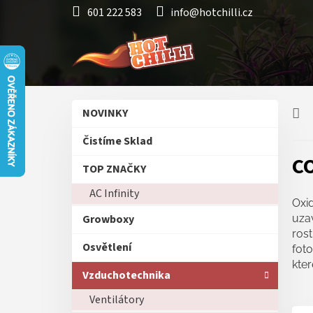
Přejít
601 222 583
info@hotchilli.cz
na
obsah
P
Přeskočit
NOVINKY
o
kategorie
s
Čistíme Sklad
t
C
r
TOP ZNAČKY
a
AC Infinity
n
Oxid
n
Growboxy
uza
í
rost
p
Osvětlení
foto
a
kte
n
Vzduchotechnika
e
Ventilátory
l