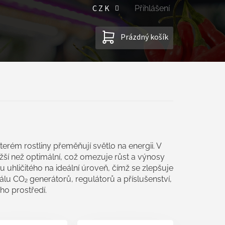
CZK
Přihlášení
NÁKUPNÍ
Prázdný košík
KOŠÍK
terém rostliny přeměňují světlo na energii. V
ší než optimální, což omezuje růst a výnosy
 uhličitého na ideální úroveň, čímž se zlepšuje
álu CO₂ generátorů, regulátorů a příslušenství,
ho prostředí.