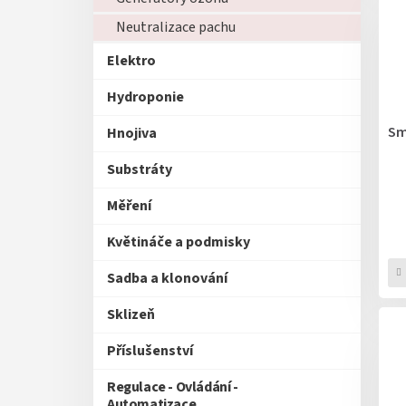
ý
í
p
Neutralizace pachu
p
i
r
Elektro
s
o
p
d
Hydroponie
r
u
o
k
Sm
Hnojiva
d
t
u
ů
Substráty
k
t
Měření
ů
Květináče a podmisky
Sadba a klonování
Sklizeň
Příslušenství
Regulace - Ovládání -
Automatizace