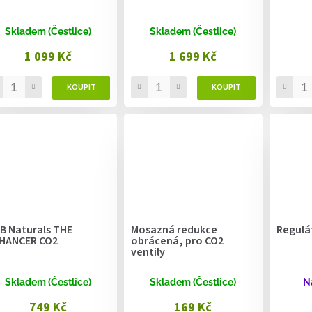
Skladem (Čestlice)
Skladem (Čestlice)
1 099 Kč
1 699 Kč
B Naturals THE
Mosazná redukce
Regulát
HANCER CO2
obrácená, pro CO2
ventily
Skladem (Čestlice)
Skladem (Čestlice)
N
749 Kč
169 Kč