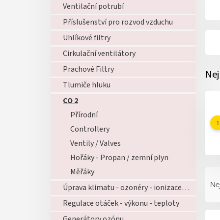
Ventilační potrubí
Příslušenství pro rozvod vzduchu
Uhlíkové filtry
Cirkulační ventilátory
Prachové Filtry
Nej
Tlumiče hluku
CO 2
Přírodní
Controllery
Ventily / Valves
Hořáky - Propan / zemní plyn
Ř
Měřáky
a
Ne
Úprava klimatu - ozonéry - ionizace - zvlhčovače - atd...
z
e
Regulace otáček - výkonu - teploty
V
n
Generátory ozónu