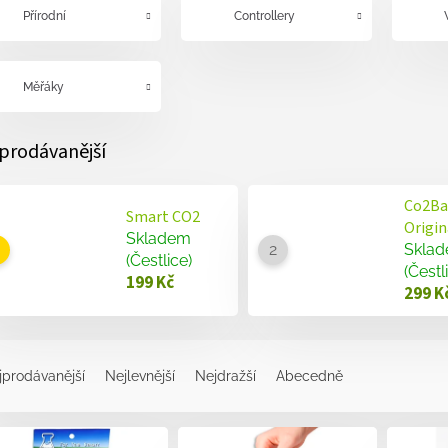
Přírodní
Controllery
Měřáky
prodávanější
Co2Ba
Smart CO2
Origin
Skladem
Skla
(Čestlice)
(Čestl
199 Kč
299 K
jprodávanější
Nejlevnější
Nejdražší
Abecedně