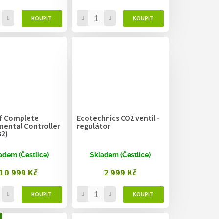
f Complete
Ecotechnics CO2 ventil -
mental Controller
regulátor
B2)
adem (Čestlice)
Skladem (Čestlice)
10 999 Kč
2 999 Kč