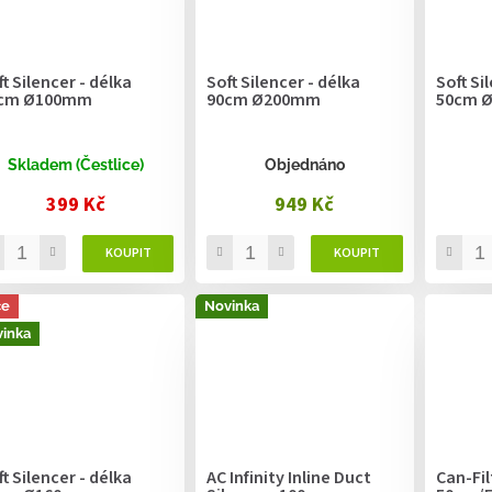
t Silencer - délka
Soft Silencer - délka
Soft Si
cm Ø100mm
90cm Ø200mm
50cm 
Skladem (Čestlice)
Objednáno
399 Kč
949 Kč
ce
Novinka
inka
t Silencer - délka
AC Infinity Inline Duct
Can-Fil