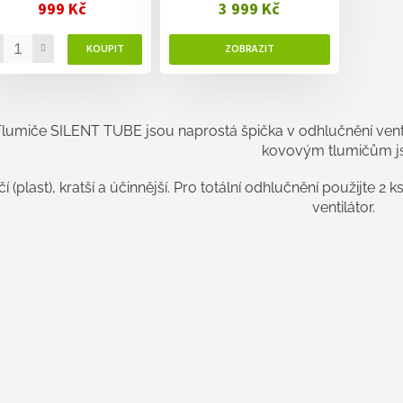
999 Kč
3 999 Kč
O
v
lumiče SILENT TUBE jsou naprostá špička v odhlučnění ven
l
kovovým tlumičům j
á
d
a
čí (plast), kratší a účinnější. Pro totální odhlučnění použijte
c
ventilátor.
í
p
r
v
k
y
v
ý
p
i
s