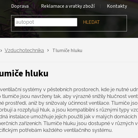
Doprava
Reklamace a vratky zboží
Kontakty
HLEDAT
Tlumiče hluku
Vzduchotechnika
umiče hluku
ventilační systémy v pěstebních prostorech, kde je nutné udr
 tlumiče jsou navrženy tak, aby výrazně snížily hlučnost vent
né prostředí, aniž by snižovaly účinnost ventilace. Tlumiče js
rbují a rozptylují hluk, a jsou kompatibilní s různými typy v
ná instalace umožňuje jejich použití jak v malých domácích p
erčních zařízeních. Tlumiče hluku jsou dostupné v různých 
cifickým potřebám každého ventilačního systému.