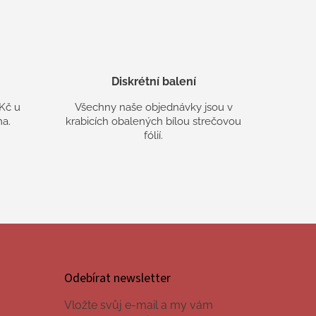
Diskrétní balení
Kč u
Všechny naše objednávky jsou v
a.
krabicích obalených bílou strečovou
fólií.
Odebírat newsletter
Vložte svůj e-mail a my vám