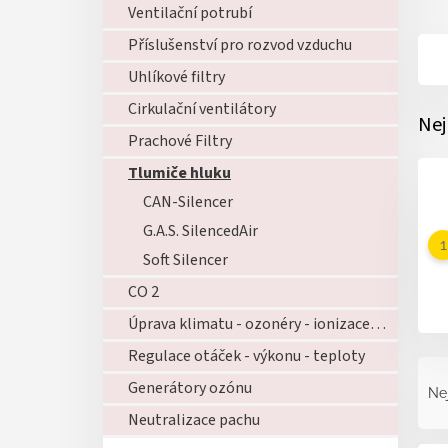
Ventilační potrubí
Příslušenství pro rozvod vzduchu
Uhlíkové filtry
Cirkulační ventilátory
Nej
Prachové Filtry
Tlumiče hluku
CAN-Silencer
G.A.S. SilencedAir
Soft Silencer
CO 2
Úprava klimatu - ozonéry - ionizace - zvlhčovače - atd...
Regulace otáček - výkonu - teploty
Ř
a
Generátory ozónu
Ne
z
Neutralizace pachu
e