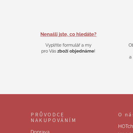
Nenašli jste, co hledáte?
Vyplňte formulář a my
O
pro Vás
zboží objednáme
!
a
Z
á
p
PRŮVODCE
O ná
a
NAKUPOVÁNÍM
t
HOTchill
í
Doprava