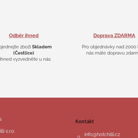
u
Odběr ihned
Doprava ZDARMA
bjednejte zboží
Skladem
Pro objednávky nad 2000 
(Čestlice)
nás máte dopravu zdarm
 ihned vyzvedněte u nás.
s
Kontakt
i s.r.o.
info
@
hotchilli.cz