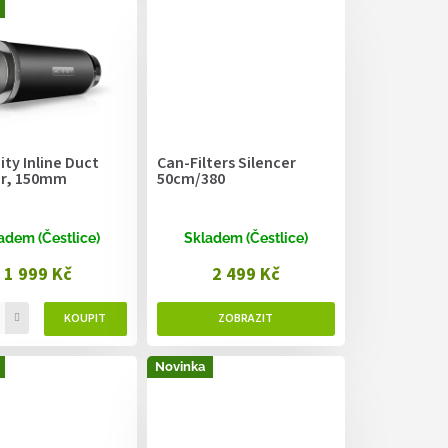
nity Inline Duct
Can-Filters Silencer
er, 150mm
50cm/380
adem (Čestlice)
Skladem (Čestlice)
1 999 Kč
2 499 Kč
Novinka