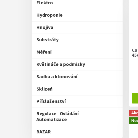
V
n
Elektro
ý
í
p
p
Hydroponie
i
r
s
Hnojiva
o
p
d
Substráty
r
u
o
k
Ca
Měření
d
45
t
u
ů
Květináče a podmisky
k
t
Sadba a klonování
ů
Sklizeň
Příslušenství
Regulace - Ovládání -
Ak
Automatizace
Nov
BAZAR