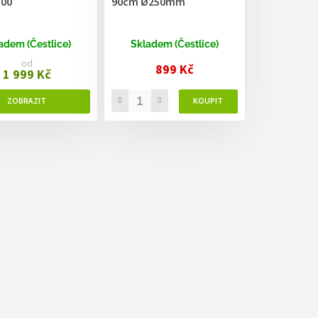
00
90cm Ø250mm
adem (Čestlice)
Skladem (Čestlice)
od
899 Kč
1 999 Kč