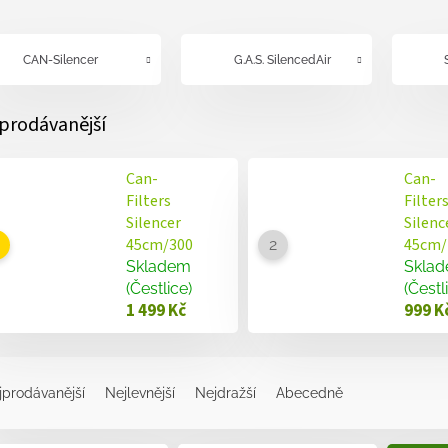
CAN-Silencer
G.A.S. SilencedAir
prodávanější
Can-
Can-
Filters
Filter
Silencer
Silenc
45cm/300
45cm/
Skladem
Skla
(Čestlice)
(Čestl
1 499 Kč
999 K
jprodávanější
Nejlevnější
Nejdražší
Abecedně