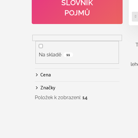
SLOVNÍK
POJMŮ
T
Na skladě
11
leh
Cena
Značky
Položek k zobrazení:
14