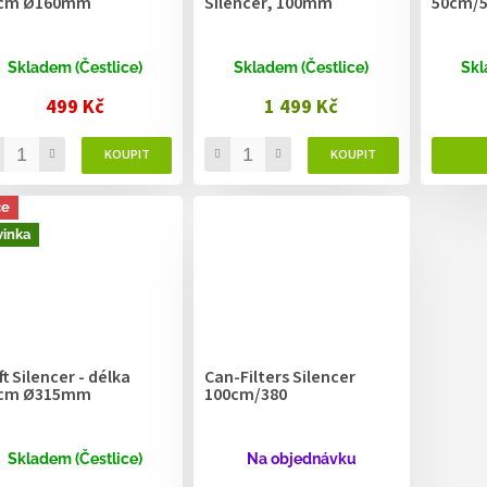
cm Ø160mm
Silencer, 100mm
50cm/5
Skladem (Čestlice)
Skladem (Čestlice)
Skl
499 Kč
1 499 Kč
ce
inka
t Silencer - délka
Can-Filters Silencer
cm Ø315mm
100cm/380
Skladem (Čestlice)
Na objednávku