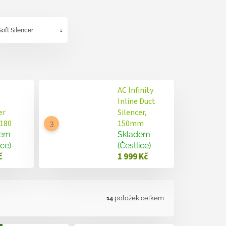
Soft Silencer
AC Infinity
s
Inline Duct
er
Silencer,
180
150mm
dem
Skladem
ice)
(Čestlice)
č
1 999 Kč
14
položek celkem