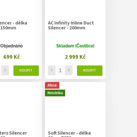
lencer - délka
AC Infinity Inline Duct
Ø150mm
Silencer - 200mm
Objednáno
Skladem (Čestlice)
699 Kč
2 999 Kč
Akce
Novinka
ters Silencer
Soft Silencer - délka