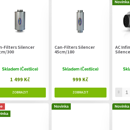
Novinka
n-Filters Silencer
Can-Filters Silencer
AC Infi
cm/300
45cm/180
Silenc
Skladem (Čestlice)
Skladem (Čestlice)
Skl
1 499 Kč
999 Kč
ce
Novinka
Novinka
inka