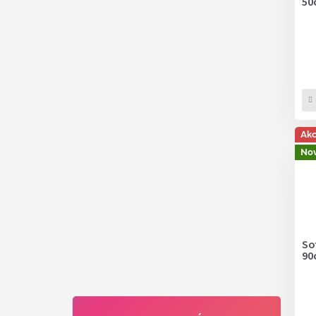
50
Ak
Nov
Sof
90