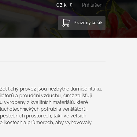
CZK
Přihlášení
NÁKUPNÍ
Prázdný košík
KOŠÍK
žet tichý provoz jsou nezbytné tlumiče hluku.
ilátorů a proudění vzduchu, čímž zajišťují
ou vyrobeny z kvalitních materiálů, které
zduchotechnických potrubí a ventilátorů.
ěstebních prostorech, tak i ve větších
velikostech a průměrech, aby vyhovovaly