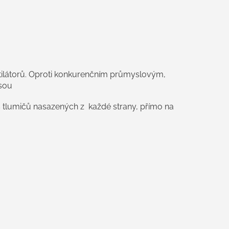
tilátorů. Oproti konkurenčním průmyslovým,
sou
 2 ks tlumičů nasazených z každé strany, přímo na