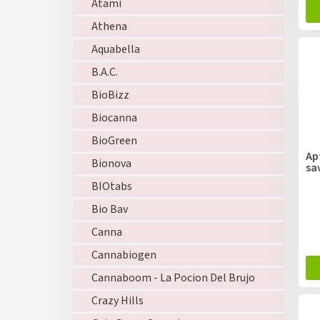
Atami
Athena
Aquabella
B.A.C.
BioBizz
Biocanna
BioGreen
Apt
Bionova
sa
BIOtabs
Bio Bav
Canna
Cannabiogen
Cannaboom - La Pocion Del Brujo
Crazy Hills