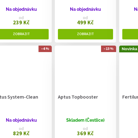
Na objednávku
Na objednávku
N
od
od
239 Kč
499 Kč
–4 %
–13 %
Novinka
tus System-Clean
Aptus Topbooster
Fertilu
Na objednávku
Skladem (Čestlice)
od
od
829 Kč
369 Kč