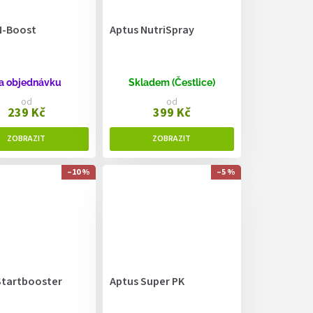
N-Boost
Aptus NutriSpray
a objednávku
Skladem (Čestlice)
od
od
239 Kč
399 Kč
–10 %
–5 %
Startbooster
Aptus Super PK