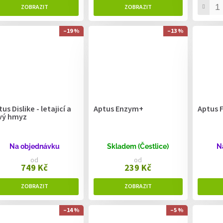
–19 %
–13 %
us Dislike - letajicí a
Aptus Enzym+
Aptus F
vý hmyz
Na objednávku
Skladem (Čestlice)
N
od
od
749 Kč
239 Kč
–14 %
–5 %