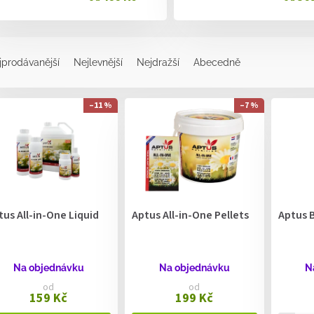
jprodávanější
Nejlevnější
Nejdražší
Abecedně
–11 %
–7 %
tus All-in-One Liquid
Aptus All-in-One Pellets
Aptus 
Na objednávku
Na objednávku
N
od
od
159 Kč
199 Kč