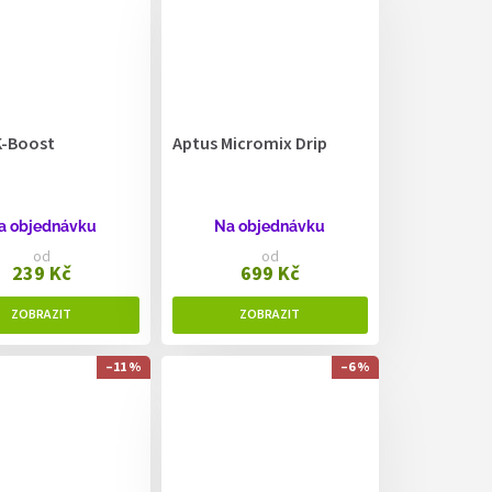
K-Boost
Aptus Micromix Drip
a objednávku
Na objednávku
od
od
239 Kč
699 Kč
–11 %
–6 %