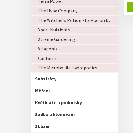
Terra Power
The Hype Company
The Witcher's Potion - La Pocion Del Brujo
Xpert Nutrients
Xtreme Gardening
Vitaponix
CanFarm
The MicrobeLife Hydroponics
Substráty
Měření
Květináče a podmisky
Sadba a klonování
Sklizeň