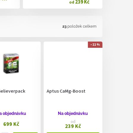
239 Kč
od
23
položek celkem
–11 %
Believerpack
Aptus CaMg-Boost
a objednávku
Na objednávku
od
699 Kč
239 Kč