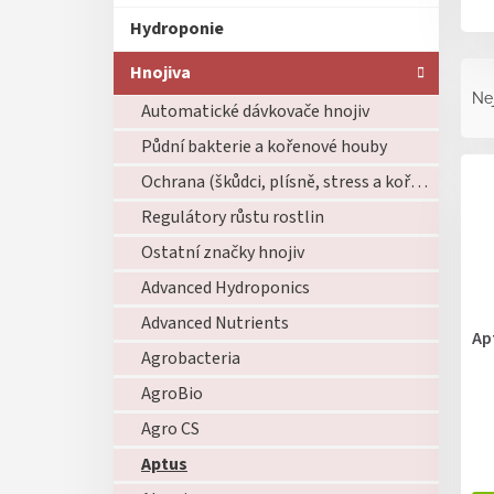
Hydroponie
Ř
Hnojiva
a
Ne
Automatické dávkovače hnojiv
z
e
Půdní bakterie a kořenové houby
V
n
ý
Ochrana (škůdci, plísně, stress a kořeny)
í
p
p
Regulátory růstu rostlin
i
r
Ostatní značky hnojiv
s
o
p
d
Advanced Hydroponics
r
u
Advanced Nutrients
o
k
Ap
d
t
Agrobacteria
u
ů
AgroBio
k
t
Agro CS
ů
Aptus