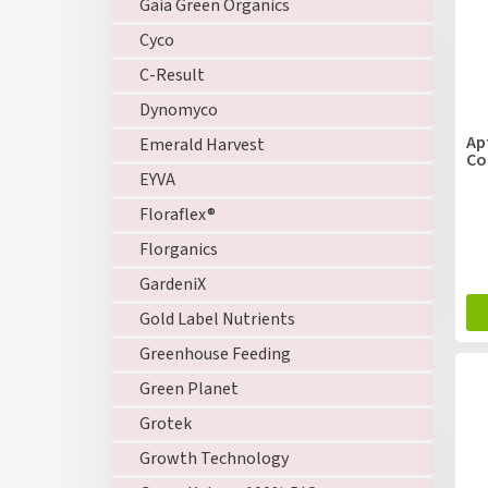
Gaia Green Organics
Cyco
C-Result
Dynomyco
Ap
Emerald Harvest
Co
EYVA
Floraflex®
Florganics
GardeniX
Gold Label Nutrients
Greenhouse Feeding
Green Planet
Grotek
Growth Technology