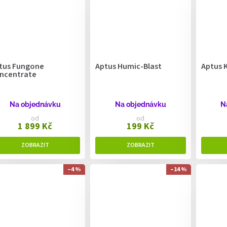
tus Fungone
Aptus Humic-Blast
Aptus 
ncentrate
Na objednávku
Na objednávku
N
od
od
1 899 Kč
199 Kč
–4 %
–14 %