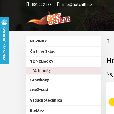
Přejít
601 222 583
info@hotchilli.cz
na
obsah
P
Přeskočit
NOVINKY
o
kategorie
s
Čistíme Sklad
t
Hn
r
TOP ZNAČKY
a
AC Infinity
n
Nej
n
Growboxy
í
p
Osvětlení
a
n
Vzduchotechnika
e
Elektro
l