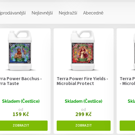
jprodávanější
Nejlevnější
Nejdražší
Abecedně
rra Power Bacchus -
Terra Power Fire Yields -
Terra 
rra Taste
Microbial Protect
- Micro
Skladem (Čestlice)
Skladem (Čestlice)
Skl
od
od
159 Kč
299 Kč