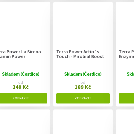
rra Power La Sirena -
Terra Power Artio´s
Terra P
tamin Power
Touch - Mirobial Boost
Enzym
Skladem (Čestlice)
Skladem (Čestlice)
Skl
od
od
249 Kč
189 Kč