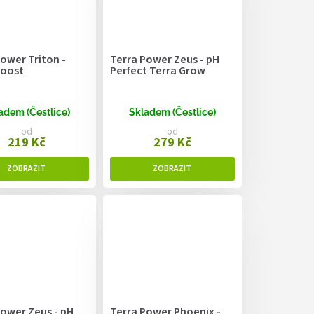
ower Triton -
Terra Power Zeus - pH
Boost
Perfect Terra Grow
adem (Čestlice)
Skladem (Čestlice)
od
od
219 Kč
279 Kč
Power Zeus - pH
Terra Power Phoenix -