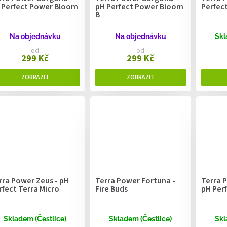
 Perfect Power Bloom
pH Perfect Power Bloom
Perfec
B
Na objednávku
Na objednávku
Skl
od
od
299 Kč
299 Kč
rra Power Zeus - pH
Terra Power Fortuna -
Terra 
rfect Terra Micro
Fire Buds
pH Per
Skladem (Čestlice)
Skladem (Čestlice)
Skl