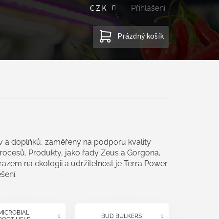
CZK
Přihlášení
NÁKUPNÍ
Prázdný košík
KOŠÍK
iv a doplňků, zaměřený na podporu kvality
ocesů. Produkty, jako řady Zeus a Gorgona,
razem na ekologii a udržitelnost je Terra Power
šení.
MICROBIAL
BUD BULKERS