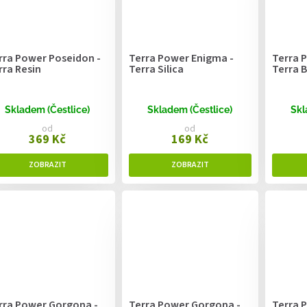
rra Power Poseidon -
Terra Power Enigma -
Terra P
rra Resin
Terra Silica
Terra 
Skladem (Čestlice)
Skladem (Čestlice)
Skl
od
od
369 Kč
169 Kč
rra Power Gorgona -
Terra Power Gorgona -
Terra 