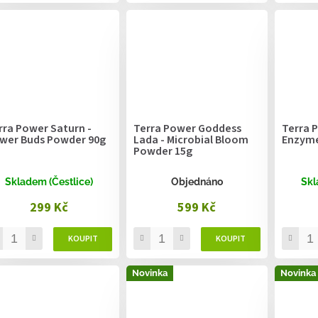
rra Power Saturn -
Terra Power Goddess
Terra P
wer Buds Powder 90g
Lada - Microbial Bloom
Enzyme
Powder 15g
Skladem (Čestlice)
Objednáno
Skl
299 Kč
599 Kč
Novinka
Novinka