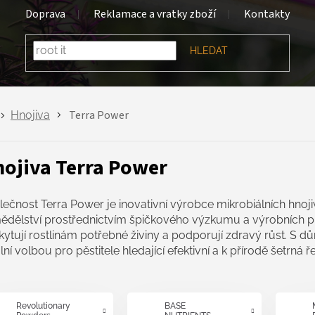
Doprava
Reklamace a vratky zboží
Kontakty
HLEDAT
Terra Power
Hnojiva
ojiva Terra Power
lečnost Terra Power je inovativní výrobce mikrobiálních hnoj
ědělství prostřednictvím špičkového výzkumu a výrobních pr
ytují rostlinám potřebné živiny a podporují zdravý růst. S dů
lní volbou pro pěstitele hledající efektivní a k přírodě šetrná ře
Revolutionary
BASE