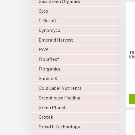
Gaia Green Organics
Cyco
C-Result
Dynomyco
Emerald Harvest
EYVA
Te
Vi
Floraflex®
Florganics
GardeniX
Gold Label Nutrients
Greenhouse Feeding
Green Planet
Grotek
Growth Technology