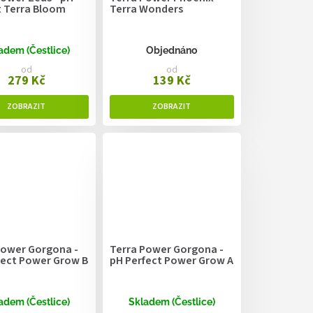
t Terra Bloom
Terra Wonders
adem (Čestlice)
Objednáno
od
od
279 Kč
139 Kč
Power Gorgona -
Terra Power Gorgona -
fect Power Grow B
pH Perfect Power Grow A
adem (Čestlice)
Skladem (Čestlice)