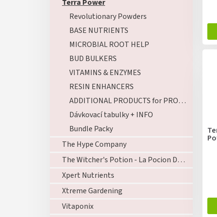
Terra Power
Revolutionary Powders
BASE NUTRIENTS
MICROBIAL ROOT HELP
BUD BULKERS
VITAMINS & ENZYMES
RESIN ENHANCERS
ADDITIONAL PRODUCTS for PROFESSIONAL GROWERS
Dávkovací tabulky + INFO
Bundle Packy
Te
Po
The Hype Company
The Witcher's Potion - La Pocion Del Brujo
Xpert Nutrients
Xtreme Gardening
Vitaponix