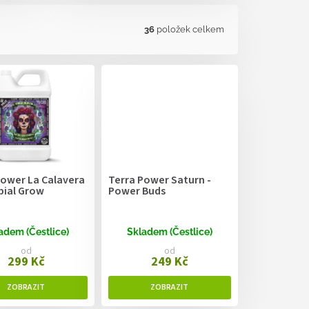
36
položek celkem
Power La Calavera
Terra Power Saturn -
bial Grow
Power Buds
adem (Čestlice)
Skladem (Čestlice)
od
od
299 Kč
249 Kč