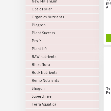
New Millenium
pH
A
Optic Foliar
Organics Nutrients
Plagron
Plant Success
Pro-XL
Plant life
RAW nutrients
Rhizoflora
Rock Nutrients
Remo Nutrients
Te
Shogun
Pe
Superthrive
Terra Aquatica