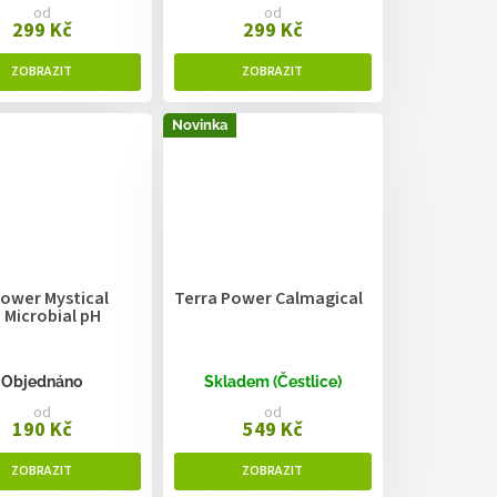
od
od
299 Kč
299 Kč
Novinka
Power Mystical
Terra Power Calmagical
 Microbial pH
Objednáno
Skladem (Čestlice)
od
od
190 Kč
549 Kč