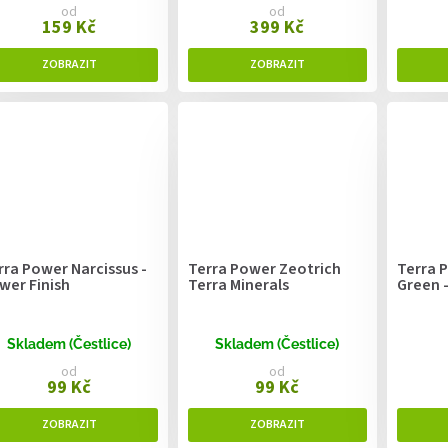
od
od
159 Kč
399 Kč
rra Power Narcissus -
Terra Power Zeotrich
Terra 
wer Finish
Terra Minerals
Green -
Skladem (Čestlice)
Skladem (Čestlice)
od
od
99 Kč
99 Kč