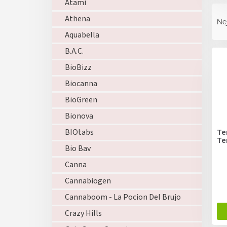
Atami
Ř
a
Athena
Ne
z
Aquabella
e
V
B.A.C.
n
ý
í
BioBizz
p
p
i
Biocanna
r
s
o
BioGreen
p
d
r
Bionova
u
o
k
Te
BIOtabs
d
Te
t
Bio Bav
u
ů
k
Canna
t
Cannabiogen
ů
Cannaboom - La Pocion Del Brujo
Crazy Hills