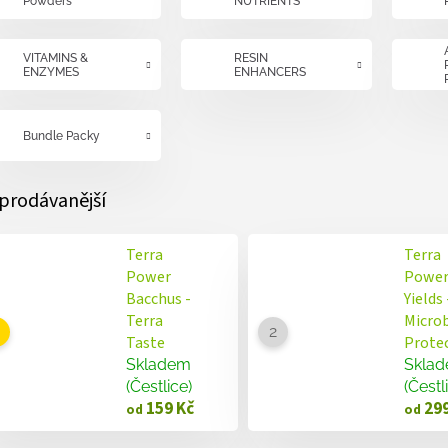
Powders
NUTRIENTS
VITAMINS &
RESIN
ENZYMES
ENHANCERS
Bundle Packy
prodávanější
Terra
Terra
Power
Power
Bacchus -
Yields 
Terra
Microb
Taste
Prote
Skladem
Skla
(Čestlice)
(Čestl
159 Kč
299
od
od