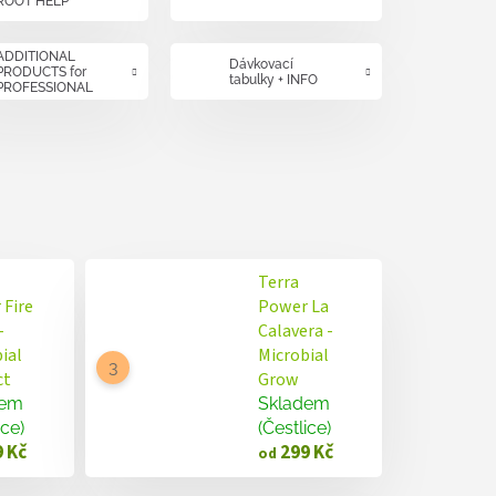
ROOT HELP
ADDITIONAL
Dávkovací
PRODUCTS for
tabulky + INFO
PROFESSIONAL
GROWERS
Terra
 Fire
Power La
-
Calavera -
ial
Microbial
ct
Grow
dem
Skladem
ice)
(Čestlice)
 Kč
299 Kč
od