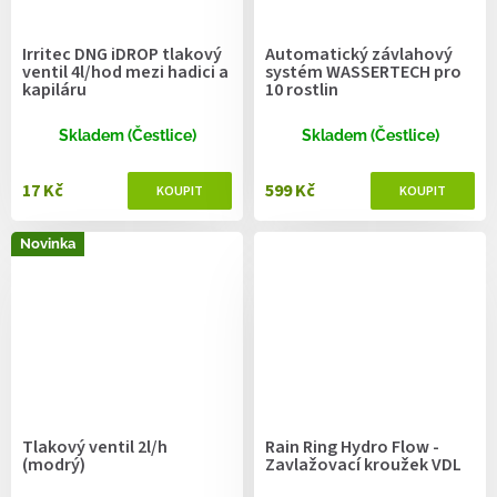
Irritec DNG iDROP tlakový
Automatický závlahový
ventil 4l/hod mezi hadici a
systém WASSERTECH pro
kapiláru
10 rostlin
Skladem (Čestlice)
Skladem (Čestlice)
17 Kč
599 Kč
Novinka
Tlakový ventil 2l/h
Rain Ring Hydro Flow -
(modrý)
Zavlažovací kroužek VDL