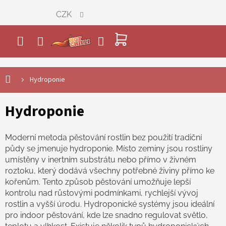
Přejít
CZK
na
obsah
NÁKUPNÍ
KOŠÍK
Hydroponie
Hydroponie
Moderní metoda pěstování rostlin bez použití tradiční
půdy se jmenuje hydroponie. Místo zeminy jsou rostliny
umístěny v inertním substrátu nebo přímo v živném
roztoku, který dodává všechny potřebné živiny přímo ke
kořenům. Tento způsob pěstování umožňuje lepší
kontrolu nad růstovými podmínkami, rychlejší vývoj
rostlin a vyšší úrodu. Hydroponické systémy jsou ideální
pro indoor pěstování, kde lze snadno regulovat světlo,