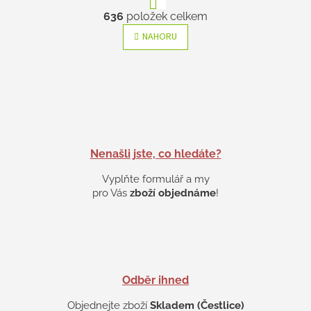
t
O
r
636
položek celkem
v
á
l
n
NAHORU
k
á
o
d
v
a
á
c
n
í
í
p
r
v
k
Nenašli jste, co hledáte?
y
Vyplňte formulář a my
v
ý
pro Vás
zboží objednáme
!
p
i
s
u
Odběr ihned
Objednejte zboží
Skladem (Čestlice)