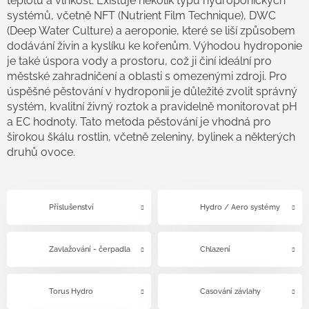
teplotu a vlhkost. Existuje několik typů hydroponických
systémů, včetně NFT (Nutrient Film Technique), DWC
(Deep Water Culture) a aeroponie, které se liší způsobem
dodávání živin a kyslíku ke kořenům. Výhodou hydroponie
je také úspora vody a prostoru, což ji činí ideální pro
městské zahradničení a oblasti s omezenými zdroji. Pro
úspěšné pěstování v hydroponii je důležité zvolit správný
systém, kvalitní živný roztok a pravidelně monitorovat pH
a EC hodnoty. Tato metoda pěstování je vhodná pro
širokou škálu rostlin, včetně zeleniny, bylinek a některých
druhů ovoce.
Příslušenství
Hydro / Aero systémy
Zavlažování - čerpadla
Chlazení
Torus Hydro
Časování závlahy