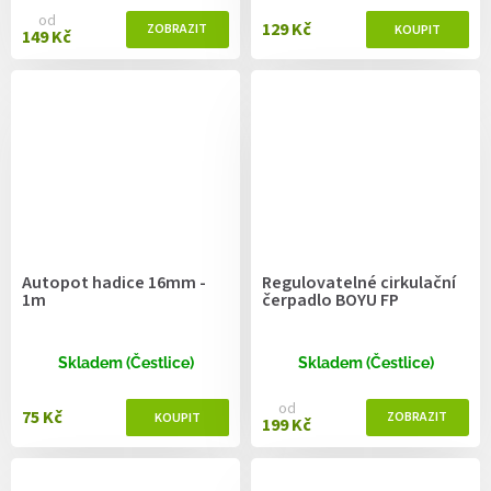
od
129 Kč
149 Kč
Autopot hadice 16mm -
Regulovatelné cirkulační
1m
čerpadlo BOYU FP
Skladem (Čestlice)
Skladem (Čestlice)
od
75 Kč
199 Kč