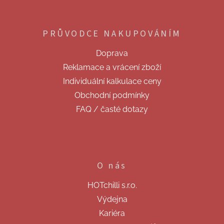
Z
á
p
PRŮVODCE NAKUPOVÁNÍM
a
t
Doprava
í
Reklamace a vrácení zboží
Individuální kalkulace ceny
Obchodní podmínky
FAQ / časté dotazy
O nás
HOTchilli s.r.o.
Výdejna
Kariéra