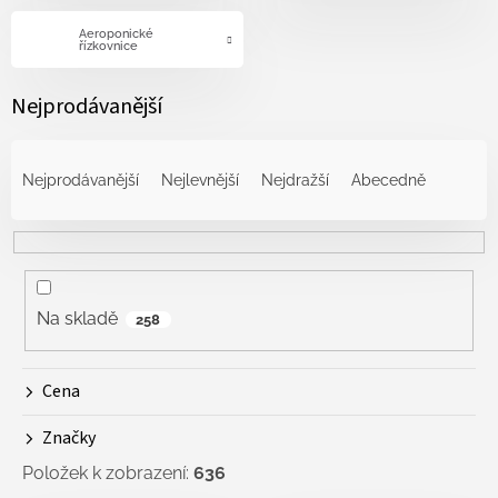
Aeroponické
řízkovnice
Nejprodávanější
Ř
a
Nejprodávanější
Nejlevnější
Nejdražší
Abecedně
z
e
n
í
p
r
Na skladě
258
o
d
Cena
u
k
Značky
t
ů
Položek k zobrazení:
636