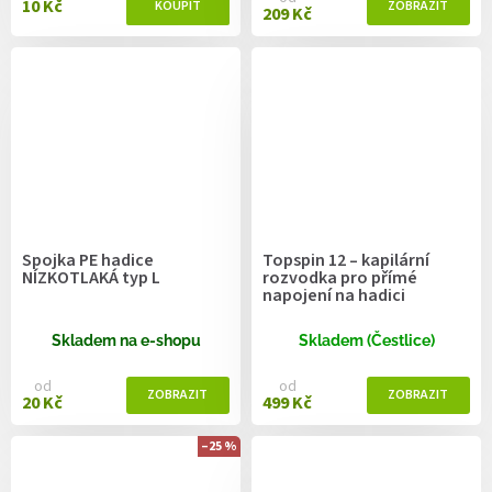
10 Kč
209 Kč
Spojka PE hadice
Topspin 12 – kapilární
NÍZKOTLAKÁ typ L
rozvodka pro přímé
napojení na hadici
Skladem na e-shopu
Skladem (Čestlice)
od
od
20 Kč
499 Kč
–25 %