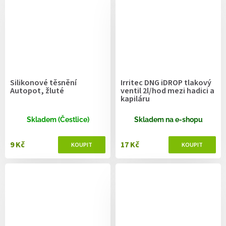
Silikonové těsnění
Irritec DNG iDROP tlakový
Autopot, žluté
ventil 2l/hod mezi hadici a
kapiláru
Skladem (Čestlice)
Skladem na e-shopu
9 Kč
17 Kč