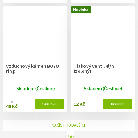
Novinka
Vzduchový kámen BOYU
Tlakový ventil 4l/h
ring
(zelený)
Skladem (Čestlice)
Skladem (Čestlice)
od
12 Kč
49 Kč
NAČÍST 40 DALŠÍCH
S
1
16