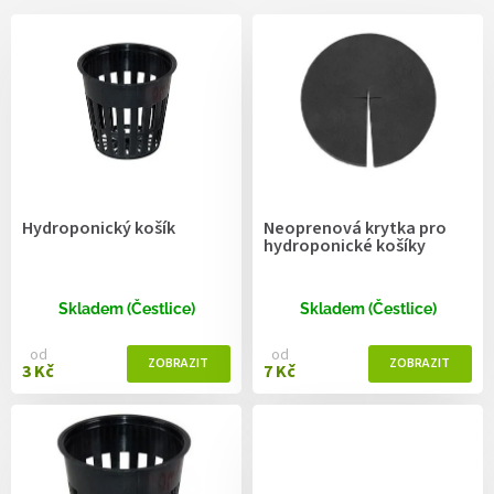
V
ý
p
i
s
p
r
o
d
Hydroponický košík
Neoprenová krytka pro
u
hydroponické košíky
k
t
ů
Skladem (Čestlice)
Skladem (Čestlice)
od
od
3 Kč
7 Kč