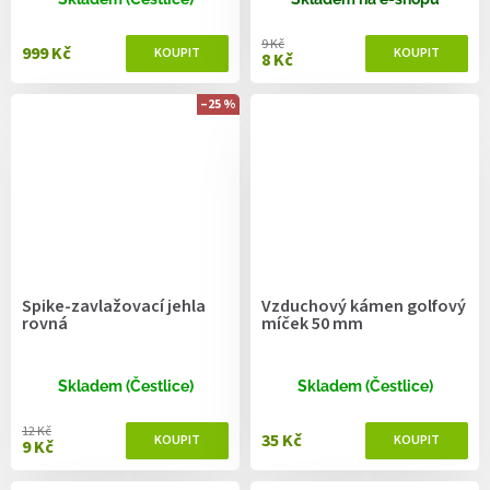
9 Kč
999 Kč
8 Kč
–25 %
Spike-zavlažovací jehla
Vzduchový kámen golfový
rovná
míček 50 mm
Skladem (Čestlice)
Skladem (Čestlice)
12 Kč
35 Kč
9 Kč