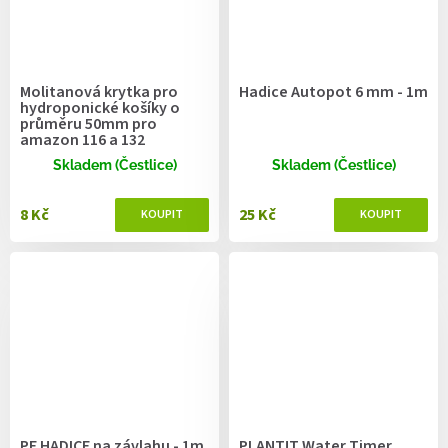
Molitanová krytka pro
Hadice Autopot 6 mm - 1m
hydroponické košíky o
průměru 50mm pro
amazon 116 a 132
Skladem (Čestlice)
Skladem (Čestlice)
8 Kč
25 Kč
PE HADICE na závlahu - 1m
PLANT!T Water Timer