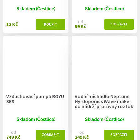
Skladem (Čestlice)
Skladem (Čestlice)
od
12 Kč
99 Kč
Vzduchovací pumpa BOYU
Vodní míchadlo Neptune
SES
Hyrdoponics Wave maker
do nádrží pro živný roztok
Skladem (Čestlice)
Skladem (Čestlice)
od
od
749 Kč
249 Kč