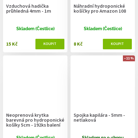
Vzduchová hadička
Náhradní hydroponické
průhledná 4mm - 1m
košíčky pro Amazon 108
Skladem (Čestlice)
Skladem (Čestlice)
15 Kč
8 Kč
–11 %
Neoprenová krytka
Spojka kapilára - 5mm -
barevná pro hydroponické
netlaková
košíky 5cm - 192ks balení
Skladem (Čestlice)
Skladem na e-shopu