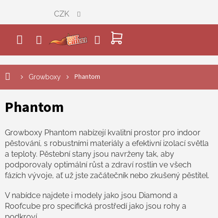
Přejít
CZK
na
obsah
NÁKUPNÍ
KOŠÍK
Phantom
Growboxy
Phantom
Growboxy
Phantom
nabízejí kvalitní prostor pro indoor
pěstování, s robustními materiály a efektivní izolací světla
a teploty. Pěstební stany jsou navrženy tak, aby
podporovaly optimální růst a zdraví rostlin ve všech
fázích vývoje, ať už jste začátečník nebo zkušený pěstitel.
V nabídce najdete i modely jako jsou Diamond a
Roofcube pro specifická prostředí jako jsou rohy a
podkroví.