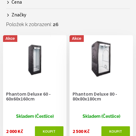
Cena
u
k
Značky
t
ů
Položek k zobrazení:
26
V
Akce
Akce
ý
p
i
s
p
r
o
d
Phantom Deluxe 60 -
Phantom Deluxe 80 -
u
60x60x160cm
80x80x180cm
k
t
ů
Skladem (Čestlice)
Skladem (Čestlice)
2 000 Kč
2 500 Kč