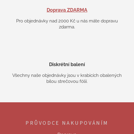
Doprava ZDARMA
Pro objednávky nad 2000 Kč u nás máte dopravu
zdarma.
Diskrétní balení
Všechny naše objednávky jsou v krabicích obalených
bílou strečovou fólií.
Z
á
p
PRŮVODCE NAKUPOVÁNÍM
a
t