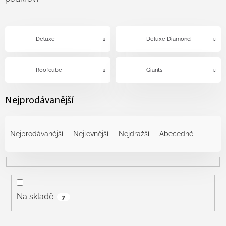
Deluxe
Deluxe Diamond
Roofcube
Giants
Nejprodávanější
Ř
a
Nejprodávanější
Nejlevnější
Nejdražší
Abecedně
z
e
n
í
p
r
Na skladě
7
o
d