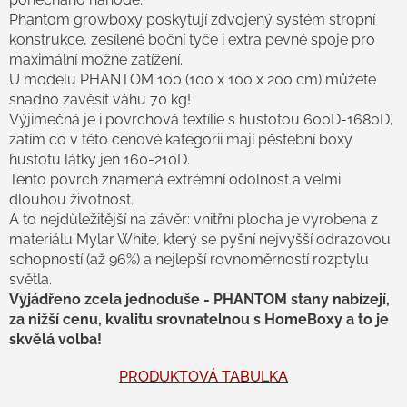
v
Phantom growboxy poskytují zdvojený systém stropní
k
konstrukce, zesílené boční tyče i extra pevné spoje pro
y
maximální možné zatížení.
v
U modelu PHANTOM 100 (100 x 100 x 200 cm) můžete
ý
p
snadno zavěsit váhu 70 kg!
i
Výjimečná je i povrchová textílie s hustotou 600D-1680D,
s
zatím co v této cenové kategorii mají pěstební boxy
u
hustotu látky jen 160-210D.
Tento povrch znamená extrémní odolnost a velmi
dlouhou životnost.
A to nejdůležitější na závěr: vnitřní plocha je vyrobena z
materiálu Mylar White, který se pyšní nejvyšší odrazovou
schopností (až 96%) a nejlepší rovnoměrností rozptylu
světla.
Vyjádřeno zcela jednoduše - PHANTOM stany nabízejí,
za nižší cenu, kvalitu srovnatelnou s HomeBoxy a to je
skvělá volba!
PRODUKTOVÁ TABULKA