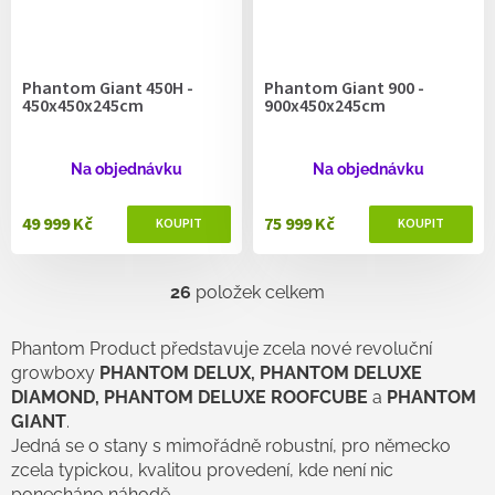
Phantom Giant 450H -
Phantom Giant 900 -
450x450x245cm
900x450x245cm
Na objednávku
Na objednávku
49 999 Kč
75 999 Kč
26
položek celkem
O
v
l
Phantom Product představuje zcela nové revoluční
á
growboxy
PHANTOM DELUX, PHANTOM DELUXE
d
DIAMOND, PHANTOM DELUXE ROOFCUBE
a
PHANTOM
a
GIANT
.
c
í
Jedná se o stany s mimořádně robustní, pro německo
p
zcela typickou, kvalitou provedení, kde není nic
r
ponecháno náhodě.