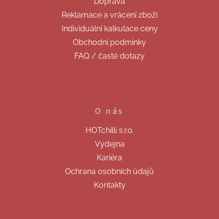
Doprava
í
Reklamace a vrácení zboží
Individuální kalkulace ceny
Obchodní podmínky
FAQ / časté dotazy
O nás
HOTchilli s.r.o.
Výdejna
Kariéra
Ochrana osobních údajů
Kontakty