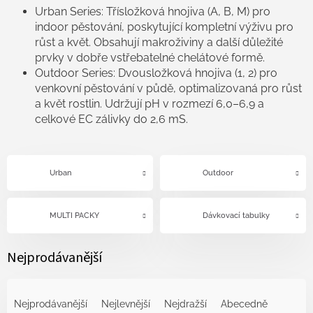
Urban Series: Třísložková hnojiva (A, B, M) pro
indoor pěstování, poskytující kompletní výživu pro
růst a květ. Obsahují makroživiny a další důležité
prvky v dobře vstřebatelné chelátové formě.
Outdoor Series: Dvousložková hnojiva (1, 2) pro
venkovní pěstování v půdě, optimalizovaná pro růst
a květ rostlin. Udržují pH v rozmezí 6,0–6,9 a
celkové EC zálivky do 2,6 mS.
Urban
Outdoor
MULTI PACKY
Dávkovací tabulky
Nejprodávanější
Ř
a
Nejprodávanější
Nejlevnější
Nejdražší
Abecedně