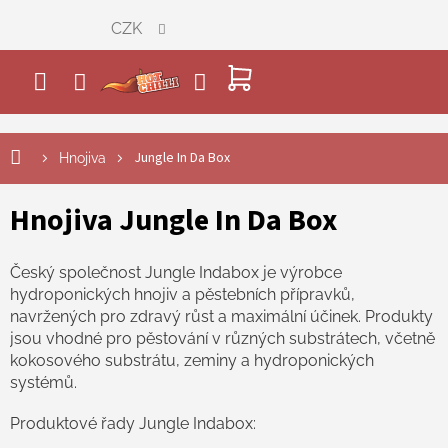
Přejít
CZK
na
obsah
NÁKUPNÍ
KOŠÍK
Jungle In Da Box
Hnojiva
Hnojiva Jungle In Da Box
Český společnost Jungle Indabox je výrobce
hydroponických hnojiv a pěstebních přípravků,
navržených pro zdravý růst a maximální účinek. Produkty
jsou vhodné pro pěstování v různých substrátech, včetně
kokosového substrátu, zeminy a hydroponických
systémů.
Produktové řady Jungle Indabox: