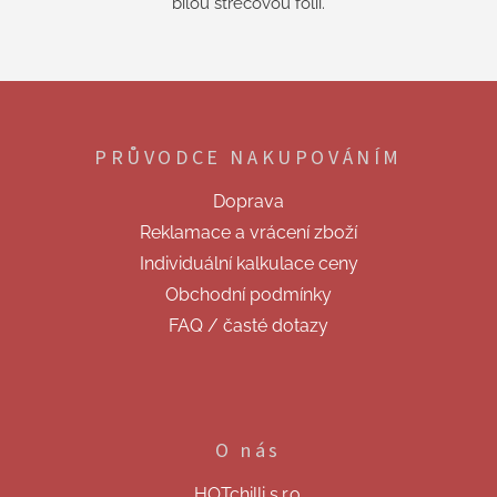
bílou strečovou fólií.
Z
á
p
PRŮVODCE NAKUPOVÁNÍM
a
t
Doprava
í
Reklamace a vrácení zboží
Individuální kalkulace ceny
Obchodní podmínky
FAQ / časté dotazy
O nás
HOTchilli s.r.o.