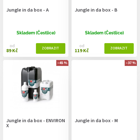
d
Jungle in da box - A
Jungle in da box - B
u
k
t
ů
Skladem (Čestlice)
Skladem (Čestlice)
od
od
89 Kč
119 Kč
–45 %
–37 %
Jungle in da box - ENVIRON
Jungle in da box - M
X