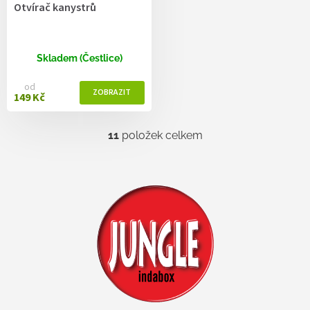
Otvírač kanystrů
Skladem (Čestlice)
od
149 Kč
11
položek celkem
O
v
l
á
d
a
c
í
p
r
v
k
y