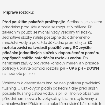
v
ý
p
Příprava roztoku:
i
s
Před použitím pokaždé protřepejte.
Sediment je znakem
u
přírodního produktu a zcela se rozpustí v zálivce. Při
základním použití se míchají vždy všechny tři složky.
Jednotlivé složky nalijte postupně do odměřeného
množství vody a pokaždé důkladně promíchejte.
EC
roztoku závisí na tvrdosti použité vody. EC zvýšíte
přidáním jednotlivých složek v doporučeném poměru,
popřípadě snížíte naředěním roztoku vodou.
Po
namíchání zálivky proveďte kontrolní měření a v případě
potřeby upravte pomocí roztoků
pH - UP
a
pH - DOWN
na hodnotu pH 5,9.
Vzhledem k vlastnostem hnojiva není potřeba pravidelný
flushing. U užitkových plodin poslední 3 dny před sklizní
použijte flushing čistou vodou s pH 6. Hnojivo obsahuje
přírodní huminové a fulvokyseliny, thiamin, cytokininy a
aminokyseliny. Přidáním stimulantů na stejné bázi dojde k