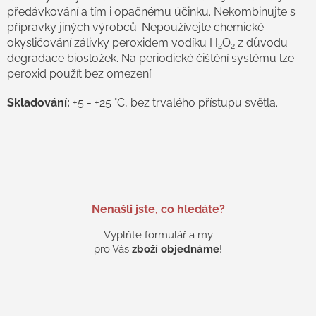
předávkování a tím i opačnému účinku. Nekombinujte s
přípravky jiných výrobců. Nepoužívejte chemické
okysličování zálivky peroxidem vodíku H
O
z důvodu
2
2
degradace biosložek. Na periodické čištění systému lze
peroxid použít bez omezení.
Skladování:
+5 - +25 °C, bez trvalého přístupu světla.
Nenašli jste, co hledáte?
Vyplňte formulář a my
pro Vás
zboží objednáme
!