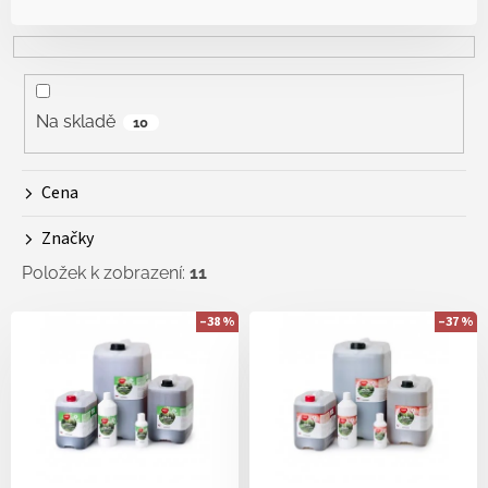
z
e
n
í
p
r
Na skladě
10
o
d
Cena
u
k
Značky
t
ů
Položek k zobrazení:
11
V
–38 %
–37 %
ý
p
i
s
p
r
o