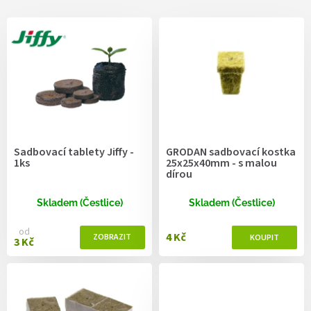
V
ý
p
i
s
p
r
o
d
Sadbovací tablety Jiffy -
GRODAN sadbovací kostka
u
1ks
25x25x40mm - s malou
k
dírou
t
ů
Skladem (Čestlice)
Skladem (Čestlice)
od
4 Kč
3 Kč