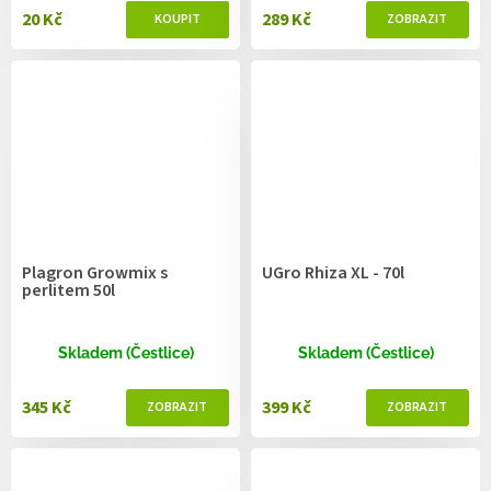
20 Kč
289 Kč
Plagron Growmix s
UGro Rhiza XL - 70l
perlitem 50l
Skladem (Čestlice)
Skladem (Čestlice)
345 Kč
399 Kč