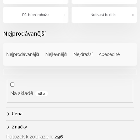
Pěstební rohože
Netkaná textilie
Nejprodávanější
Ř
a
Nejprodávanější
Nejlevnější
Nejdražší
Abecedně
z
e
n
í
p
r
Na skladě
182
o
d
Cena
u
k
Značky
t
ů
Položek k zobrazení:
296