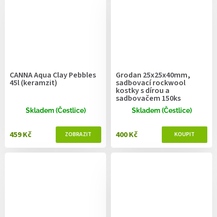
CANNA Aqua Clay Pebbles
Grodan 25x25x40mm,
45l (keramzit)
sadbovací rockwool
kostky s dírou a
sadbovačem 150ks
Skladem (Čestlice)
Skladem (Čestlice)
459 Kč
400 Kč