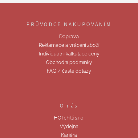
Z
á
p
PRŮVODCE NAKUPOVÁNÍM
a
t
Doprava
í
Reklamace a vrácení zboží
Individuální kalkulace ceny
Obchodní podmínky
FAQ / časté dotazy
O nás
HOTchilli s.r.o.
Výdejna
Kariéra