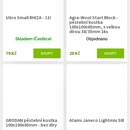
UGro Small RHIZA - 11l
Agra-Wool Start Block -
pěstební kostka
100x100x65mm, s velkou
dírou 38/35mm 1ks
Skladem (Čestlice)
Objednáno
79 Kč
20 Kč
GRODAN pěstební kostka
Atami Janeco Lightmix 50l
100x100x65mm - bez díry