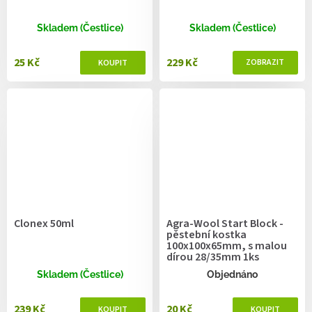
Skladem (Čestlice)
Skladem (Čestlice)
25 Kč
229 Kč
Clonex 50ml
Agra-Wool Start Block -
pěstební kostka
100x100x65mm, s malou
dírou 28/35mm 1ks
Skladem (Čestlice)
Objednáno
239 Kč
20 Kč