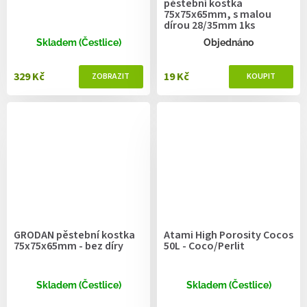
pěstební kostka
75x75x65mm, s malou
dírou 28/35mm 1ks
Skladem (Čestlice)
Objednáno
329 Kč
19 Kč
GRODAN pěstební kostka
Atami High Porosity Cocos
75x75x65mm - bez díry
50L - Coco/Perlit
Skladem (Čestlice)
Skladem (Čestlice)