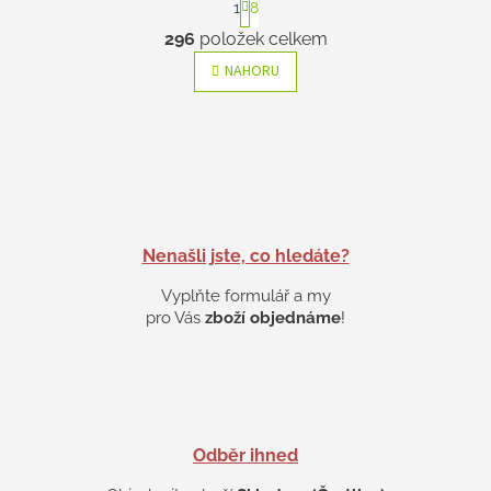
1
8
t
O
r
296
položek celkem
v
á
l
n
NAHORU
k
á
o
d
v
a
á
c
n
í
í
p
r
v
k
Nenašli jste, co hledáte?
y
Vyplňte formulář a my
v
ý
pro Vás
zboží objednáme
!
p
i
s
u
Odběr ihned