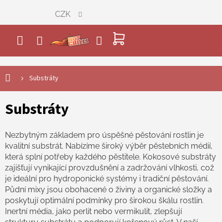
Přejít
CZK
na
obsah
NÁKUPNÍ
KOŠÍK
Substráty
Substráty
Nezbytným základem pro úspěšné pěstování rostlin je
kvalitní substrát. Nabízíme široký výběr pěstebních médií,
která splní potřeby každého pěstitele. Kokosové substráty
zajišťují vynikající provzdušnění a zadržování vlhkosti, což
je ideální pro hydroponické systémy i tradiční pěstování.
Půdní mixy jsou obohacené o živiny a organické složky a
poskytují optimální podmínky pro širokou škálu rostlin.
Inertní média, jako perlit nebo vermikulit, zlepšují