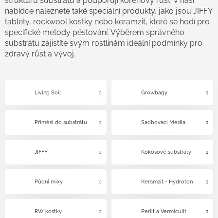
strukturu substrátu a podporují kořenový růst. V naší
nabídce naleznete také speciální produkty, jako jsou JIFFY
tablety, rockwool kostky nebo keramzit, které se hodí pro
specifické metody pěstování. Výběrem správného
substrátu zajistíte svým rostlinám ideální podmínky pro
zdravý růst a vývoj.
Living Soil
Growbagy
Příměsi do substrátu
Sadbovací Média
JIFFY
Kokosové substráty
Půdní mixy
Keramzit - Hydroton
RW kostky
Perlit a Vermiculit