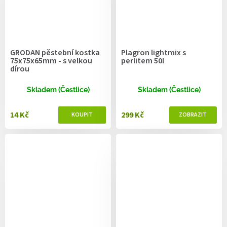
GRODAN pěstební kostka
Plagron lightmix s
75x75x65mm - s velkou
perlitem 50l
dírou
Skladem (Čestlice)
Skladem (Čestlice)
14 Kč
299 Kč