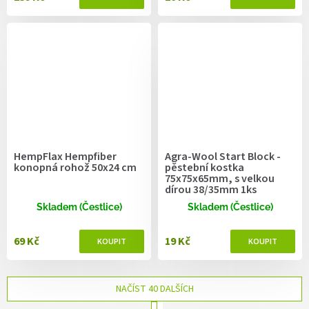
HempFlax Hempfiber
Agra-Wool Start Block -
konopná rohož 50x24 cm
pěstební kostka
75x75x65mm, s velkou
dírou 38/35mm 1ks
Skladem (Čestlice)
Skladem (Čestlice)
69 Kč
19 Kč
NAČÍST 40 DALŠÍCH
S