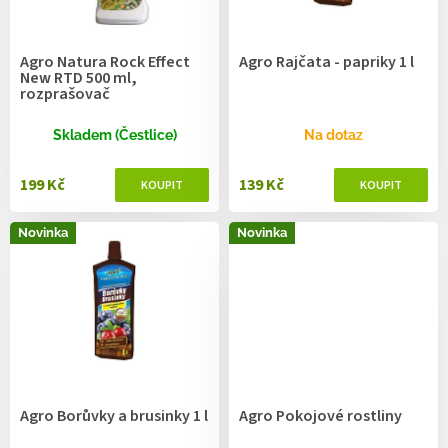
r
o
d
Agro Natura Rock Effect
Agro Rajčata - papriky 1 l
u
New RTD 500 ml,
k
rozprašovač
t
ů
Skladem (Čestlice)
Na dotaz
199 Kč
139 Kč
Novinka
Novinka
Agro Borůvky a brusinky 1 l
Agro Pokojové rostliny