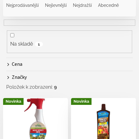
a
Nejprodávanější
Nejlevnější
Nejdražší
Abecedně
z
e
n
í
p
r
Na skladě
1
o
d
Cena
u
k
Značky
t
ů
Položek k zobrazení:
9
V
Novinka
Novinka
ý
p
i
s
p