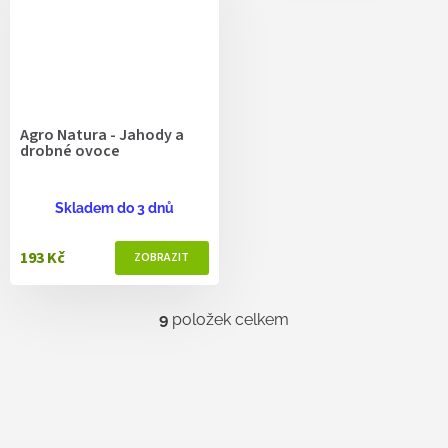
Agro Natura - Jahody a
drobné ovoce
Skladem do 3 dnů
193 Kč
9
položek celkem
O
v
l
á
d
a
c