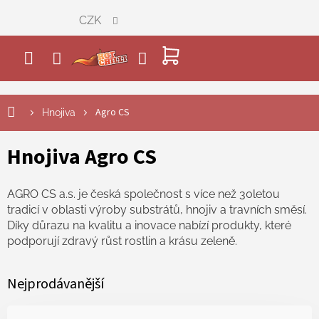
Přejít
CZK
na
obsah
NÁKUPNÍ
KOŠÍK
Agro CS
Hnojiva
Hnojiva Agro CS
AGRO CS a.s. je česká společnost s více než 30letou
tradicí v oblasti výroby substrátů, hnojiv a travních směsí.
Díky důrazu na kvalitu a inovace nabízí produkty, které
podporují zdravý růst rostlin a krásu zeleně.
Nejprodávanější
Ř