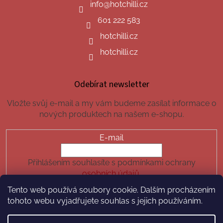
info
@
hotchilli.cz
601 222 583
hotchilli.cz
hotchilli.cz
Odebírat newsletter
Vložte svůj e-mail a my vám budeme zasílat informace o
nových produktech na našem e-shopu.
E-mail
Přihlášením souhlasíte s podmínkami ochrany
osobních údajů.
Tento web používá soubory cookie. Dalším procházením
PŘIHLÁSIT SE
tohoto webu vyjadřujete souhlas s jejich používáním.