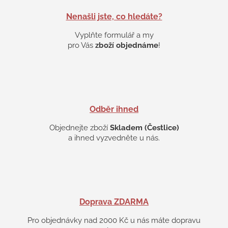
í
p
Nenašli jste, co hledáte?
r
v
Vyplňte formulář a my
k
pro Vás
zboží objednáme
!
y
v
ý
p
i
s
Odběr ihned
u
Objednejte zboží
Skladem (Čestlice)
a ihned vyzvedněte u nás.
Doprava ZDARMA
Pro objednávky nad 2000 Kč u nás máte dopravu