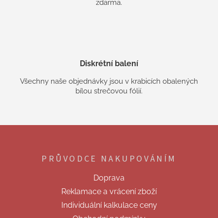
zdarma.
Diskrétní balení
Všechny naše objednávky jsou v krabicích obalených
bílou strečovou fólií.
Z
á
p
PRŮVODCE NAKUPOVÁNÍM
a
t
Doprava
í
Reklamace a vrácení zboží
Individuální kalkulace ceny