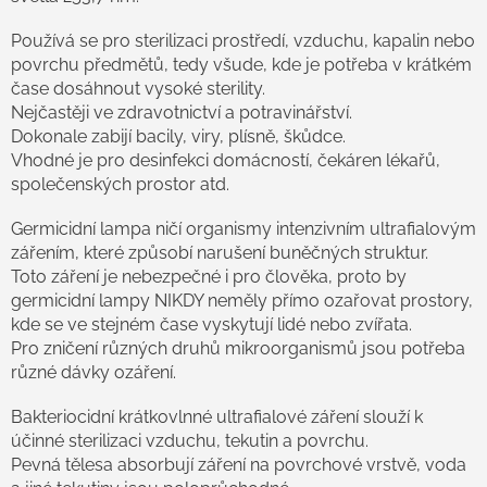
r
v
Používá se pro sterilizaci prostředí, vzduchu, kapalin nebo
k
povrchu předmětů, tedy všude, kde je potřeba v krátkém
y
čase dosáhnout vysoké sterility.
v
Nejčastěji ve zdravotnictví a potravinářství.
ý
Dokonale zabijí bacily, viry, plísně, škůdce.
p
Vhodné je pro desinfekci domácností, čekáren lékařů,
i
s
společenských prostor atd.
u
Germicidní lampa ničí organismy intenzivním ultrafialovým
zářením, které způsobí narušení buněčných struktur.
Toto záření je nebezpečné i pro člověka, proto by
germicidní lampy NIKDY neměly přímo ozařovat prostory,
kde se ve stejném čase vyskytují lidé nebo zvířata.
Pro zničení různých druhů mikroorganismů jsou potřeba
různé dávky ozáření.
Bakteriocidní krátkovlnné ultrafialové záření slouží k
účinné sterilizaci vzduchu, tekutin a povrchu.
Pevná tělesa absorbují záření na povrchové vrstvě, voda