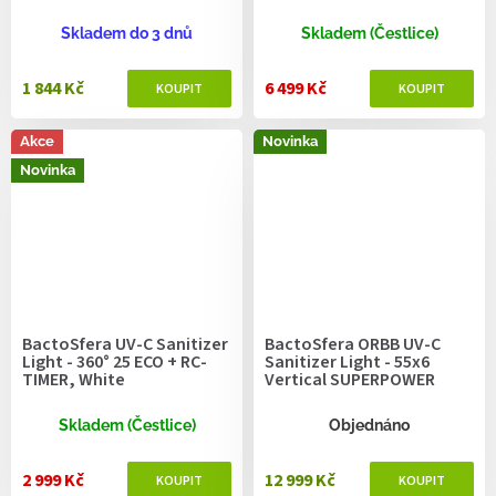
Skladem do 3 dnů
Skladem (Čestlice)
1 844 Kč
6 499 Kč
Akce
Novinka
Novinka
BactoSfera UV-C Sanitizer
BactoSfera ORBB UV-C
Light - 360° 25 ECO + RC-
Sanitizer Light - 55х6
TIMER, White
Vertical SUPERPOWER
Skladem (Čestlice)
Objednáno
2 999 Kč
12 999 Kč