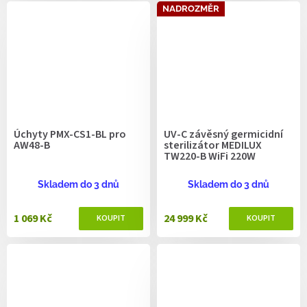
NADROZMĚR
Úchyty PMX-CS1-BL pro
UV-C závěsný germicidní
AW48-B
sterilizátor MEDILUX
TW220-B WiFi 220W
Skladem do 3 dnů
Skladem do 3 dnů
1 069 Kč
24 999 Kč