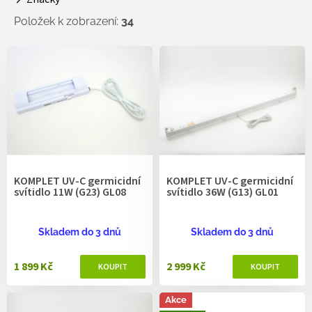
t
ů
Položek k zobrazení:
34
V
ý
p
i
s
p
r
o
d
KOMPLET UV-C germicidní
KOMPLET UV-C germicidní
u
svítidlo 11W (G23) GL08
svítidlo 36W (G13) GL01
k
t
ů
Skladem do 3 dnů
Skladem do 3 dnů
1 899 Kč
2 999 Kč
Akce