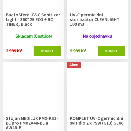
BactoSfera UV-C Sanitizer
UV-C germicidní
Light - 360° 25 ECO + RC-
sterilizátor CLEANLIGHT
TIMER, Black
100 m3
Skladem (Čestlice)
Na objednávku
2 999 Kč
9 999 Kč
Akce
Stojan MEDILUX PMX-KS1-
KOMPLET UV-C germicidní
BL pro PMX2A48-BL a
svítidlo 2 x 75W (G13) GL06
AW48-B