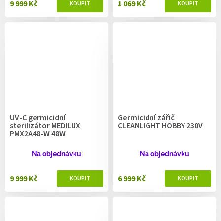
9 999 Kč
1 069 Kč
UV-C germicidní
Germicidní zářič
sterilizátor MEDILUX
CLEANLIGHT HOBBY 230V
PMX2A48-W 48W
Na objednávku
Na objednávku
9 999 Kč
6 999 Kč