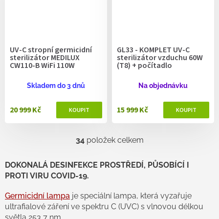
UV-C stropní germicidní
GL33 - KOMPLET UV-C
sterilizátor MEDILUX
sterilizátor vzduchu 60W
CW110-B WiFi 110W
(T8) + počítadlo
Skladem do 3 dnů
Na objednávku
20 999 Kč
15 999 Kč
34
položek celkem
O
v
l
DOKONALÁ DESINFEKCE PROSTŘEDÍ, PŮSOBÍCÍ I
á
PROTI VIRU COVID-19.
d
a
Germicidní lampa
je speciální lampa, která vyzařuje
c
ultrafialové záření ve spektru C (UVC) s vlnovou délkou
í
p
světla 253,7 nm.