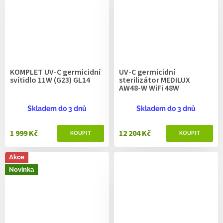
KOMPLET UV-C germicidní
UV-C germicidní
svítidlo 11W (G23) GL14
sterilizátor MEDILUX
AW48-W WiFi 48W
Skladem do 3 dnů
Skladem do 3 dnů
1 999 Kč
12 204 Kč
Akce
Novinka