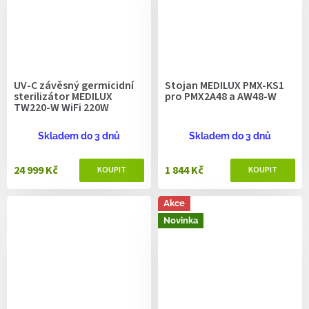
UV-C závěsný germicidní
Stojan MEDILUX PMX-KS1
sterilizátor MEDILUX
pro PMX2A48 a AW48-W
TW220-W WiFi 220W
Skladem do 3 dnů
Skladem do 3 dnů
24 999 Kč
1 844 Kč
Akce
Novinka