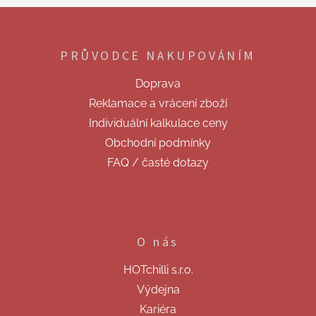
Z
á
p
PRŮVODCE NAKUPOVÁNÍM
a
t
Doprava
í
Reklamace a vrácení zboží
Individuální kalkulace ceny
Obchodní podmínky
FAQ / časté dotazy
O nás
HOTchilli s.r.o.
Výdejna
Kariéra