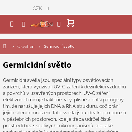
Přejít
CZK
na
obsah
NÁKUPNÍ
KOŠÍK
Germicidní světlo
Osvětlení
Germicidní světlo
Germicidní světla jsou speciální typy osvětlovacích
zařízení, která využívají UV-C záření k dezinfekci vzduchu
a povrchů v uzavřených prostorech. UV-C záření
efektivně eliminuje bakterie, viry, plísně a další patogeny
tím, že narušuje jejich DNA a RNA strukturu, což brání
jejich šíření a množení. Tato světla jsou ideální pro použití
v pěstebních prostorech, kde je třeba udržet čisté
prostředí bez škodlivých mikroorganismů, ale také