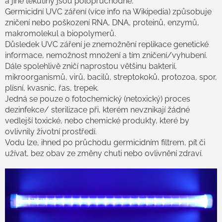
a jiné tekutiny jsou poloprůchodné.
Germicidní UVC záření (více info na Wikipedia) způsobuje
zničení nebo poškození RNA, DNA, proteinů, enzymů,
makromolekul a biopolymerů.
Důsledek UVC záření je znemožnění replikace genetické
informace, nemožnost množení a tím zničení/vyhubení.
Dále spolehlivě zničí naprostou většinu bakterií,
mikroorganismů, virů, bacilů, streptokoků, protozoa, spor,
plísní, kvasnic, řas, trepek.
Jedná se pouze o fotochemický (netoxický) proces
dezinfekce/ sterilizace při, kterém nevznikají žádné
vedlejší toxické, nebo chemické produkty, které by
ovlivnily životní prostředí.
Vodu lze, ihned po průchodu germicidním filtrem, pít či
užívat, bez obav ze změny chuti nebo ovlivnění zdraví.