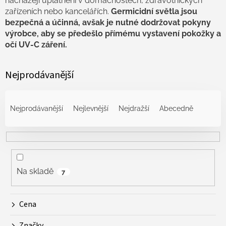
nacházejí uplatnění v domácnostech, zdravotnických
zařízeních nebo kancelářích.
Germicidní světla jsou
bezpečná a účinná, avšak je nutné dodržovat pokyny
výrobce, aby se předešlo přímému vystavení pokožky a
očí UV-C záření.
Nejprodávanější
Ř
a
Nejprodávanější
Nejlevnější
Nejdražší
Abecedně
z
e
n
í
p
r
Na skladě
7
o
d
Cena
u
k
Značky