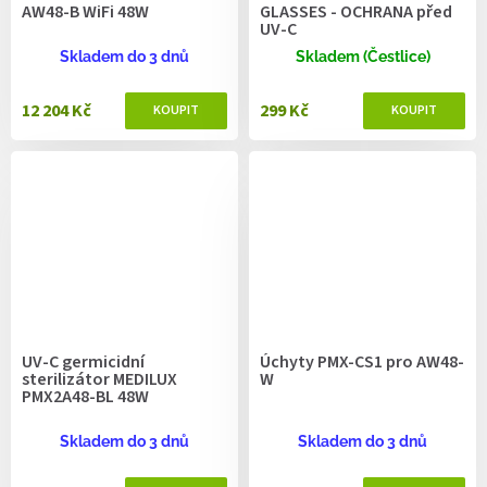
AW48-B WiFi 48W
GLASSES - OCHRANA před
UV-C
Skladem do 3 dnů
Skladem (Čestlice)
12 204 Kč
299 Kč
UV-C germicidní
Úchyty PMX-CS1 pro AW48-
sterilizátor MEDILUX
W
PMX2A48-BL 48W
Skladem do 3 dnů
Skladem do 3 dnů