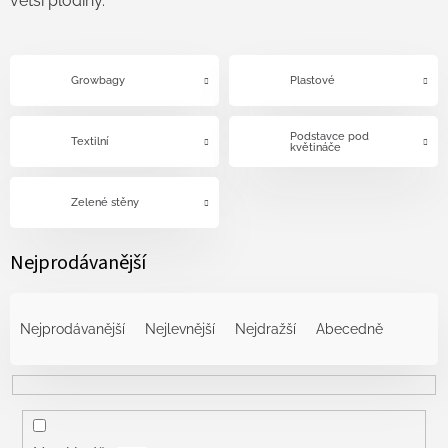
větší plodiny.
Growbagy
Plastové
Podstavce pod
Textilní
květináče
Zelené stěny
Nejprodávanější
Ř
a
Nejprodávanější
Nejlevnější
Nejdražší
Abecedně
z
e
n
í
p