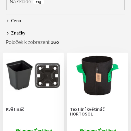
r
Na skladě
115
o
d
Cena
u
k
Značky
t
ů
Položek k zobrazení:
160
V
ý
p
i
s
p
r
o
d
Květináč
Textilní květináč
u
HORTOSOL
k
t
Skladem (Čestlice)
Skladem (Čestlice)