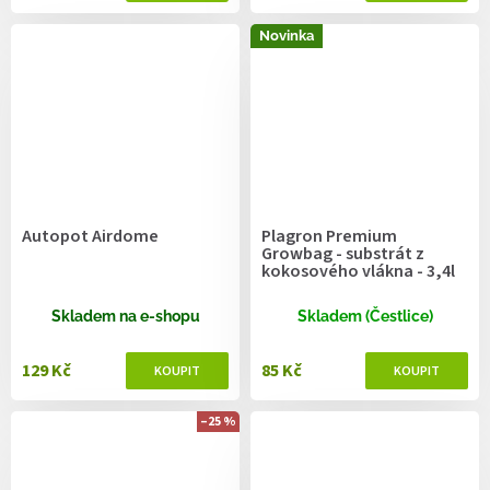
Novinka
Autopot Airdome
Plagron Premium
Growbag - substrát z
kokosového vlákna - 3,4l
Skladem na e-shopu
Skladem (Čestlice)
129 Kč
85 Kč
–25 %