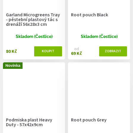
Garland Microgreens Tray
Root pouch Black
- pěstební plastový tác s
drenáží 56x28x3 cm
Skladem (Čestlice)
Skladem (Čestlice)
od
80 Kč
69 Kč
Novinka
Podmiska plast Heavy
Root pouch Grey
Duty - 57x42x9cm