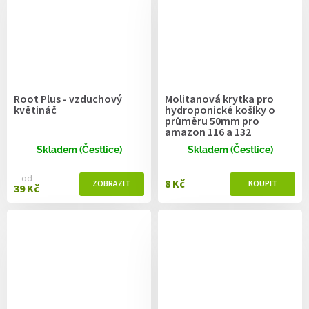
Root Plus - vzduchový
Molitanová krytka pro
květináč
hydroponické košíky o
průměru 50mm pro
amazon 116 a 132
Skladem (Čestlice)
Skladem (Čestlice)
od
8 Kč
39 Kč