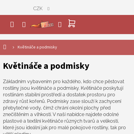
Přejít
CZK
na
obsah
NÁKUPNÍ
KOŠÍK
Květináče a podmisky
Květináče a podmisky
Základním vybavením pro každého, kdo chce pěstovat
rostliny jsou květináče a podmisky. Květináče poskytují
rostlinám stabilní prostředí a dostatek prostoru pro
zdravý růst kořenů. Podmisky zase slouží k zachycení
přebytečné vody, čímž chrání okolní plochy před
znečištěním a vlhkostí. V naší nabídce najdete odolné
plastové a textilní květináče různých tvarů a velikostí,
které jsou ideální jak pro malé pokojové rostliny, tak pro