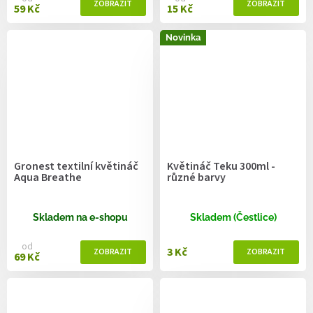
59 Kč
15 Kč
Novinka
Gronest textilní květináč
Květináč Teku 300ml -
Aqua Breathe
různé barvy
Skladem na e-shopu
Skladem (Čestlice)
od
3 Kč
69 Kč