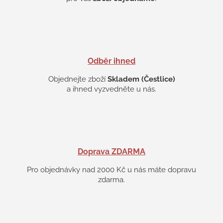
p
i
s
u
Odběr ihned
Objednejte zboží
Skladem (Čestlice)
a ihned vyzvedněte u nás.
Doprava ZDARMA
Pro objednávky nad 2000 Kč u nás máte dopravu
zdarma.