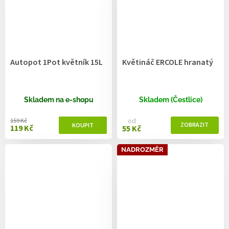
Autopot 1Pot květník 15L
Květináč ERCOLE hranatý
Skladem na e-shopu
Skladem (Čestlice)
od
159 Kč
119 Kč
55 Kč
NADROZMĚR