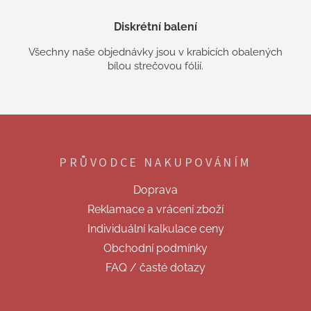
Diskrétní balení
Všechny naše objednávky jsou v krabicích obalených
bílou strečovou fólií.
Z
á
p
PRŮVODCE NAKUPOVÁNÍM
a
t
Doprava
í
Reklamace a vrácení zboží
Individuální kalkulace ceny
Obchodní podmínky
FAQ / časté dotazy