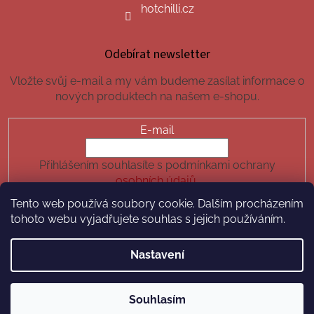
hotchilli.cz
Odebírat newsletter
Vložte svůj e-mail a my vám budeme zasílat informace o
nových produktech na našem e-shopu.
E-mail
Přihlášením souhlasíte s podmínkami ochrany
osobních údajů.
Tento web používá soubory cookie. Dalším procházením
PŘIHLÁSIT SE
tohoto webu vyjadřujete souhlas s jejich používáním.
Nastavení
Vytvořil Shoptet
Souhlasím
Copyright 2026
hotchilli.cz
. Všechna práva vyhrazena.