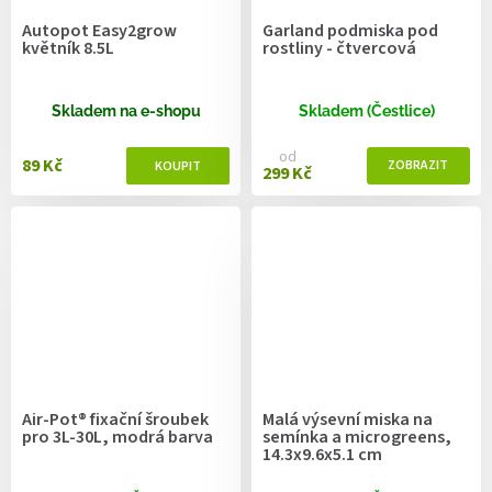
Autopot Easy2grow
Garland podmiska pod
květník 8.5L
rostliny - čtvercová
Skladem na e-shopu
Skladem (Čestlice)
od
89 Kč
299 Kč
Air-Pot® fixační šroubek
Malá výsevní miska na
pro 3L-30L, modrá barva
semínka a microgreens,
14.3x9.6x5.1 cm