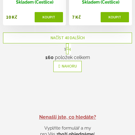
Skladem (Čestlice)
Skladem (Čestlice)
10 Kč
7 Kč
NAČÍST 40 DALŠÍCH
S
1
4
t
O
r
160
položek celkem
v
á
l
n
NAHORU
k
á
o
d
v
a
á
c
n
í
í
p
r
v
k
Nenašli jste, co hledáte?
y
Vyplňte formulář a my
v
ý
pro Vás
zboží objednáme
!