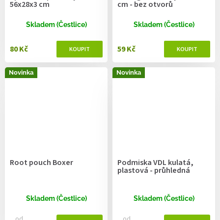
56x28x3 cm
cm - bez otvorů
Skladem (Čestlice)
Skladem (Čestlice)
80 Kč
59 Kč
Novinka
Novinka
Root pouch Boxer
Podmiska VDL kulatá,
plastová - průhledná
Skladem (Čestlice)
Skladem (Čestlice)
od
od