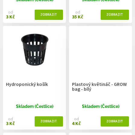
ů
od
od
3 Kč
35 Kč
Hydroponický košík
Plastový květináč - GROW
bag - bílý
Skladem (Čestlice)
Skladem (Čestlice)
od
od
3 Kč
4 Kč