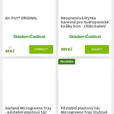
Air-Pot® ORIGINAL
Neoprenová krytka
barevná pro hydroponické
košíky 5cm - 192ks balení
Skladem (Čestlice)
Skladem (Čestlice)
od
999 Kč
49 Kč
Novinka
Garland Microgreens Tray
Pěstební plastový tác
- pěstební plastový tác
Microgreens Tray 31x51x4