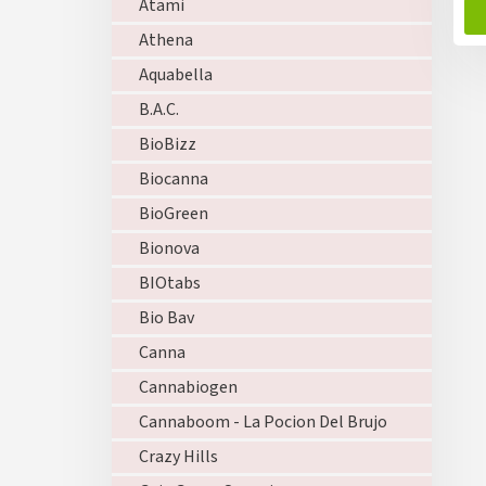
Atami
Athena
Aquabella
B.A.C.
BioBizz
Biocanna
BioGreen
Bionova
BIOtabs
Bio Bav
Canna
Cannabiogen
Cannaboom - La Pocion Del Brujo
Crazy Hills