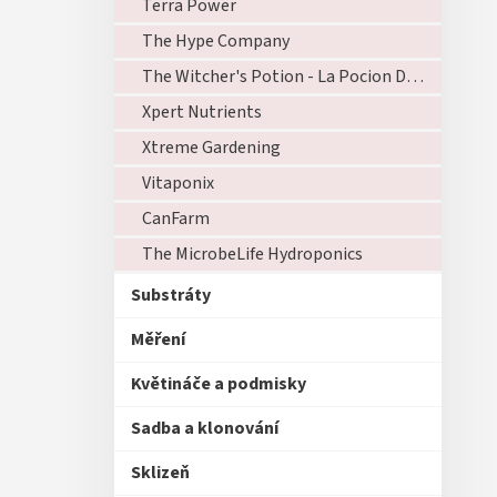
Terra Power
The Hype Company
The Witcher's Potion - La Pocion Del Brujo
Xpert Nutrients
Xtreme Gardening
Vitaponix
CanFarm
The MicrobeLife Hydroponics
Substráty
Měření
Květináče a podmisky
Sadba a klonování
Sklizeň