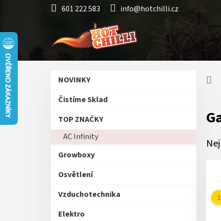
Přejít
601 222 583
info@hotchilli.cz
na
obsah
P
Přeskočit
NOVINKY
o
kategorie
s
Čistíme Sklad
t
G
r
TOP ZNAČKY
a
AC Infinity
n
Nej
n
Growboxy
í
p
Osvětlení
a
n
Vzduchotechnika
e
Elektro
l