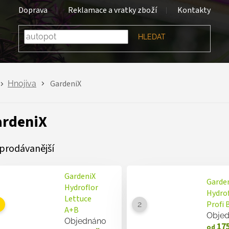
Doprava
Reklamace a vratky zboží
Kontakty
HLEDAT
GardeniX
Hnojiva
ardeniX
prodávanější
GardeniX
Garde
Hydroflor
Hydrof
Lettuce
Profi 
A+B
Obje
Objednáno
175
od