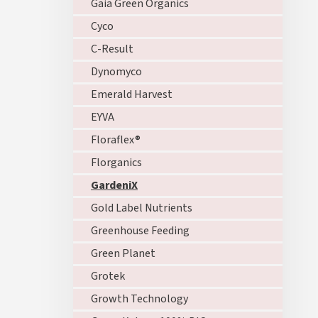
Gaia Green Organics
Cyco
C-Result
Dynomyco
Emerald Harvest
EYVA
Floraflex®
Florganics
GardeniX
Gold Label Nutrients
Greenhouse Feeding
Green Planet
Grotek
Growth Technology