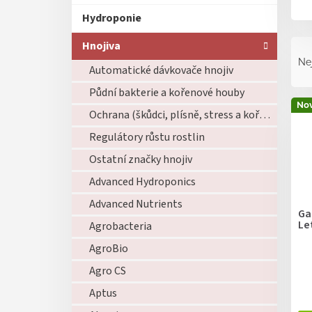
Hydroponie
Ř
Hnojiva
a
Ne
Automatické dávkovače hnojiv
z
e
Půdní bakterie a kořenové houby
V
n
Nov
ý
Ochrana (škůdci, plísně, stress a kořeny)
í
p
p
Regulátory růstu rostlin
i
r
Ostatní značky hnojiv
s
o
p
d
Advanced Hydroponics
r
u
Advanced Nutrients
o
k
Ga
d
Le
t
Agrobacteria
u
ů
AgroBio
k
t
Agro CS
ů
Aptus