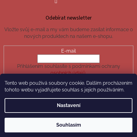
Odebírat newsletter
Vložte svůj e-mail a my vám budeme zasílat informace o
nových produktech na našem e-shopu.
E-mail
Přihlášením souhlasíte s podmínkami ochrany
osobních údajů.
Tento web používá soubory cookie. Dalším procházením
PŘIHLÁSIT SE
tohoto webu vyjadřujete souhlas s jejich používáním.
Nastavení
Vytvořil Shoptet
Souhlasím
Copyright 2026
hotchilli.cz
. Všechna práva vyhrazena.