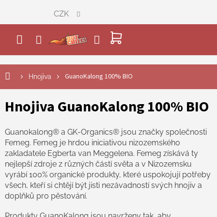
Přejít
CZK
na
obsah
NÁKUPNÍ
KOŠÍK
GuanoKalong 100% BIO
Hnojiva
Hnojiva GuanoKalong 100% BIO
Guanokalong® a GK-Organics® jsou značky společnosti
Femeg. Femeg je hrdou iniciativou nizozemského
zakladatele Egberta van Meggelena. Femeg získává ty
nejlepší zdroje z různých částí světa a v Nizozemsku
vyrábí 100% organické produkty, které uspokojují potřeby
všech, kteří si chtějí být jisti nezávadností svých hnojiv a
doplňků pro pěstování.
Produkty GuanoKalong jsou navrženy tak, aby