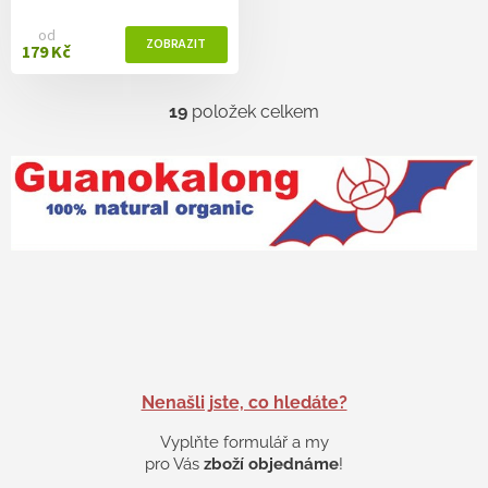
od
179 Kč
19
položek celkem
O
v
l
á
d
a
c
í
p
r
v
k
y
v
Nenašli jste, co hledáte?
ý
p
Vyplňte formulář a my
i
pro Vás
zboží objednáme
!
s