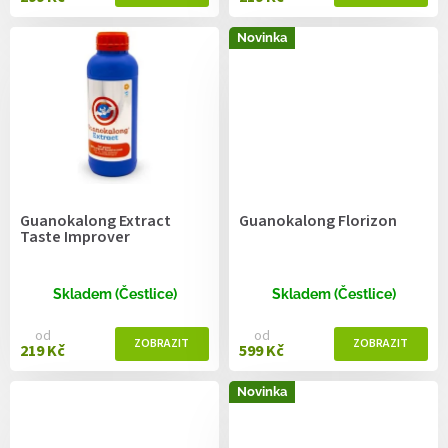
Novinka
Guanokalong Extract
Guanokalong Florizon
Taste Improver
Skladem (Čestlice)
Skladem (Čestlice)
od
od
219 Kč
599 Kč
Novinka