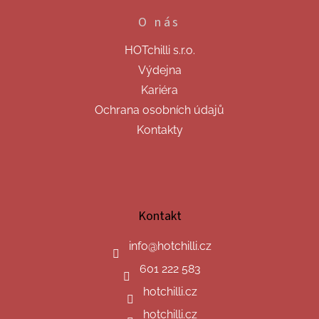
O nás
HOTchilli s.r.o.
Výdejna
Kariéra
Ochrana osobních údajů
Kontakty
Kontakt
info
@
hotchilli.cz
601 222 583
hotchilli.cz
hotchilli.cz