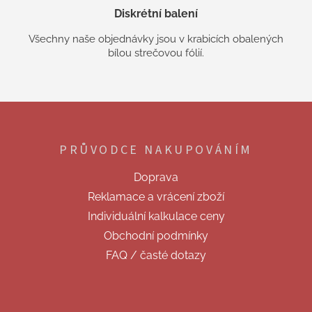
Diskrétní balení
Všechny naše objednávky jsou v krabicích obalených
bílou strečovou fólií.
Z
á
p
PRŮVODCE NAKUPOVÁNÍM
a
t
Doprava
í
Reklamace a vrácení zboží
Individuální kalkulace ceny
Obchodní podmínky
FAQ / časté dotazy