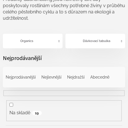
poskytovaly rostlinám všechny potřebné živiny v průběhu
celého pěstebního cyklu a to s důrazem na ekologii a
udržitelnost.
Organics
Dávkovací tabulka
Nejprodávanější
Ř
a
Nejprodávanější
Nejlevnější
Nejdražší
Abecedně
z
e
n
í
p
r
Na skladě
19
o
d