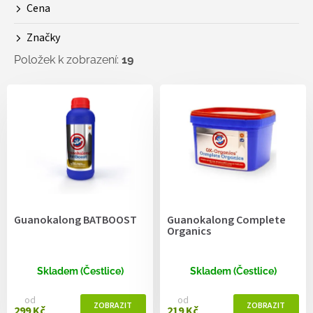
Cena
u
k
Značky
t
ů
Položek k zobrazení:
19
V
ý
p
i
s
p
r
o
d
Guanokalong BATBOOST
Guanokalong Complete
u
Organics
k
t
ů
Skladem (Čestlice)
Skladem (Čestlice)
od
od
299 Kč
219 Kč