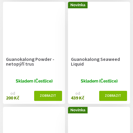
Novinka
Guanokalong Powder -
Guanokalong Seaweed
netopýří trus
Liquid
Skladem (Čestlice)
Skladem (Čestlice)
od
od
200 Kč
439 Kč
Novinka