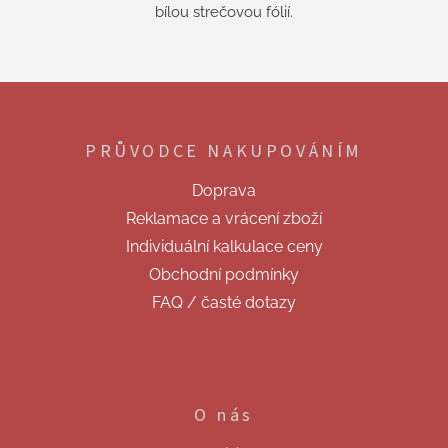
bílou strečovou fólií.
Z
á
p
PRŮVODCE NAKUPOVÁNÍM
a
t
Doprava
í
Reklamace a vrácení zboží
Individuální kalkulace ceny
Obchodní podmínky
FAQ / časté dotazy
O nás