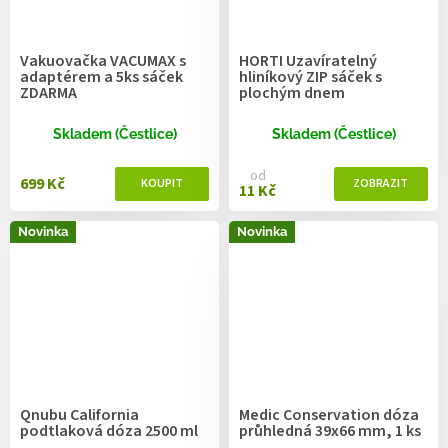
Vakuovačka VACUMAX s
HORTI Uzavíratelný
adaptérem a 5ks sáček
hliníkový ZIP sáček s
ZDARMA
plochým dnem
Skladem (Čestlice)
Skladem (Čestlice)
od
699 Kč
11 Kč
Novinka
Novinka
Qnubu California
Medic Conservation dóza
podtlaková dóza 2500 ml
průhledná 39x66 mm, 1 ks