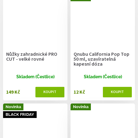
Nůžky zahradnické PRO
Qnubu California Pop Top
CUT - velké rovné
50 ml, uzavíratelná
kapesní dóza
Skladem (Čestlice)
Skladem (Čestlice)
149 Kč
12 Kč
Novinka
Novinka
BLACK FRIDAY