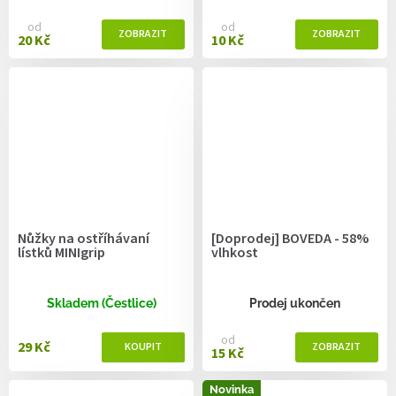
od
od
20 Kč
10 Kč
Nůžky na ostříhávaní
[Doprodej] BOVEDA - 58%
lístků MINIgrip
vlhkost
Skladem (Čestlice)
Prodej ukončen
od
29 Kč
15 Kč
Novinka