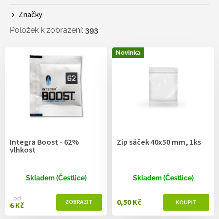
k
Značky
t
ů
Položek k zobrazení:
393
V
Novinka
ý
p
i
s
p
r
o
d
Integra Boost - 62%
Zip sáček 40x50 mm, 1ks
u
vlhkost
k
t
ů
Skladem (Čestlice)
Skladem (Čestlice)
od
0,50 Kč
6 Kč