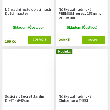
Náhradní nože do střihačů
Nůžky zahradnické
Dutchmaster
PREMIUM nerez, 153mm,
přímé mini
Skladem (Čestlice)
Skladem (Čestlice)
od
249 Kč
199 Kč
Novinka
Sušící síť Secret Jardin
Nůžky zahradnické
DryIT - Ø45cm
Chikamasa T-552