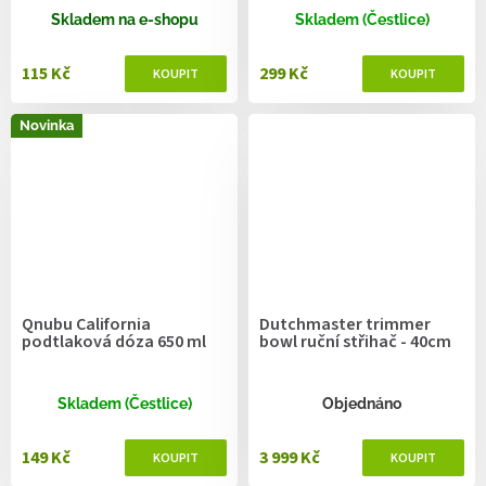
Skladem na e-shopu
Skladem (Čestlice)
115 Kč
299 Kč
Novinka
Qnubu California
Dutchmaster trimmer
podtlaková dóza 650 ml
bowl ruční střihač - 40cm
Skladem (Čestlice)
Objednáno
149 Kč
3 999 Kč