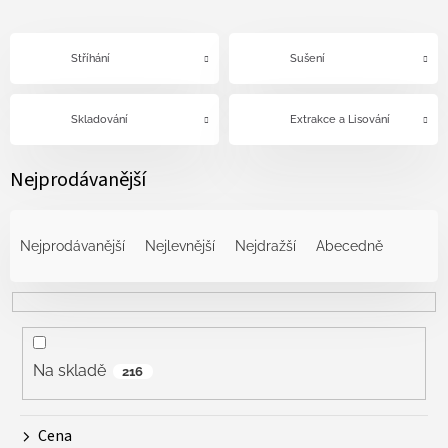
Stříhání
Sušení
Skladování
Extrakce a Lisování
Nejprodávanější
Ř
a
Nejprodávanější
Nejlevnější
Nejdražší
Abecedně
z
e
n
í
p
r
Na skladě
216
o
d
Cena
u