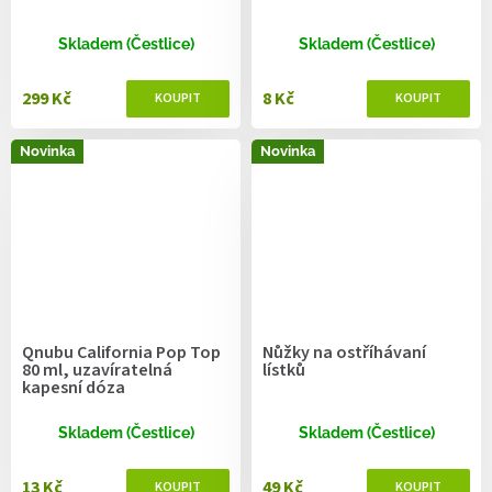
Skladem (Čestlice)
Skladem (Čestlice)
299 Kč
8 Kč
Novinka
Novinka
Qnubu California Pop Top
Nůžky na ostříhávaní
80 ml, uzavíratelná
lístků
kapesní dóza
Skladem (Čestlice)
Skladem (Čestlice)
13 Kč
49 Kč