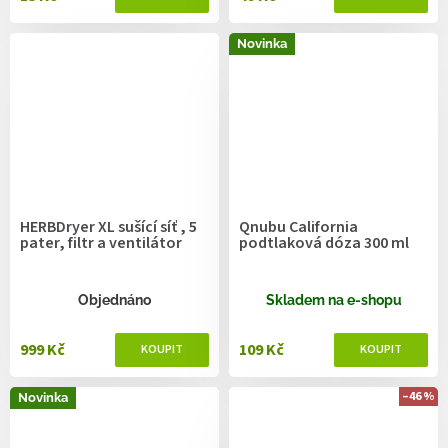
Novinka
HERBDryer XL sušící síť , 5
Qnubu California
pater, filtr a ventilátor
podtlaková dóza 300 ml
Objednáno
Skladem na e-shopu
999 Kč
109 Kč
–46 %
Novinka