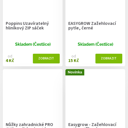
Poppins Uzavíratelný
EASYGROW Zažehlovací
hliníkový ZIP sáček
pytle, černé
Skladem (Čestlice)
Skladem (Čestlice)
od
od
4 Kč
15 Kč
Novinka
Nůžky zahradnické PRO
Easygrow - Zažehlovací