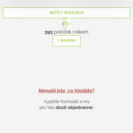
NAČÍST 40 DALŠÍCH
S
1
10
t
O
r
393
položek celkem
v
á
l
n
NAHORU
k
á
o
d
v
a
á
c
n
í
í
p
r
v
k
Nenašli jste, co hledáte?
y
Vyplňte formulář a my
v
ý
pro Vás
zboží objednáme
!
p
i
s
u