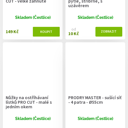
CUT - velké zahnuté
pytle, stříbrné, s
uzávěrem
Skladem (Čestlice)
Skladem (Čestlice)
od
149 Kč
10 Kč
Nůžky na ostříhávaní
PRODRY MASTER - sušící síť
lístků PRO CUT - malé s
- 4 patra - Ø55cm
jedním okem
Skladem (Čestlice)
Skladem (Čestlice)