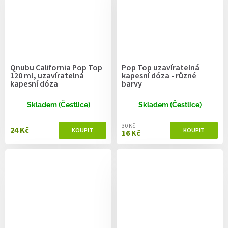
Qnubu California Pop Top
Pop Top uzavíratelná
120 ml, uzavíratelná
kapesní dóza - různé
kapesní dóza
barvy
Skladem (Čestlice)
Skladem (Čestlice)
30 Kč
24 Kč
16 Kč