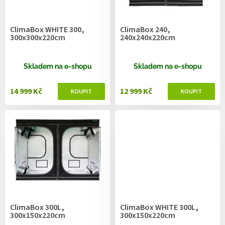
r
o
d
ClimaBox WHITE 300,
ClimaBox 240,
u
300x300x220cm
240x240x220cm
k
t
ů
Skladem na e-shopu
Skladem na e-shopu
14 999 Kč
12 999 Kč
ClimaBox 300L,
ClimaBox WHITE 300L,
300x150x220cm
300x150x220cm