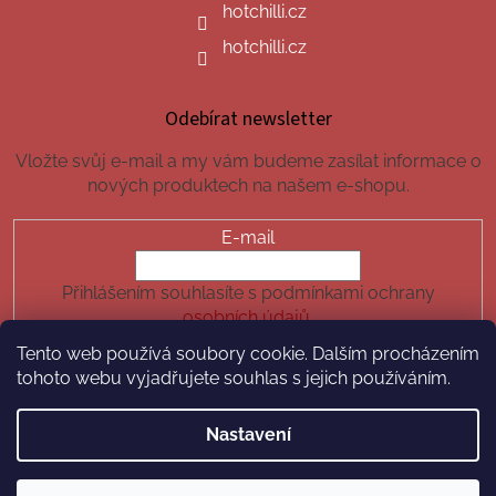
hotchilli.cz
hotchilli.cz
Odebírat newsletter
Vložte svůj e-mail a my vám budeme zasílat informace o
nových produktech na našem e-shopu.
E-mail
Přihlášením souhlasíte s podmínkami ochrany
osobních údajů.
Tento web používá soubory cookie. Dalším procházením
PŘIHLÁSIT SE
tohoto webu vyjadřujete souhlas s jejich používáním.
Nastavení
Vytvořil Shoptet