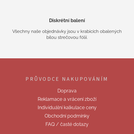
Diskrétní balení
Všechny naše objednávky jsou v krabicích obalených
bílou strečovou fólií.
Z
á
p
PRŮVODCE NAKUPOVÁNÍM
a
t
Doprava
í
Reklamace a vrácení zboží
Individuální kalkulace ceny
Obchodní podmínky
FAQ / časté dotazy