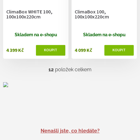
ClimaBox WHITE 100,
ClimaBox 100,
100x100x220cm
100x100x220cm
Skladem na e-shopu
Skladem na e-shopu
4 399 Kč
4 099 Kč
12
položek celkem
O
v
l
á
d
a
c
í
p
r
v
Nenašli jste, co hledáte?
k