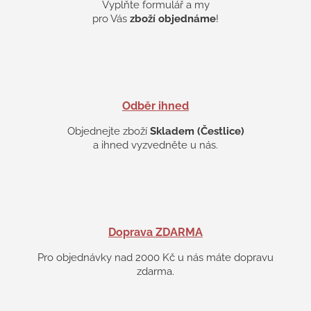
Vyplňte formulář a my
y
v
pro Vás
zboží objednáme
!
ý
p
i
s
u
Odběr ihned
Objednejte zboží
Skladem (Čestlice)
a ihned vyzvedněte u nás.
Doprava ZDARMA
Pro objednávky nad 2000 Kč u nás máte dopravu
zdarma.