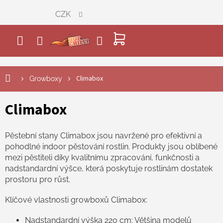
Přejít
CZK
na
obsah
NÁKUPNÍ
KOŠÍK
Climabox
Growboxy
Climabox
Pěstební stany Climabox jsou navržené pro efektivní a
pohodlné indoor pěstování rostlin. Produkty jsou oblíbené
mezi pěstiteli díky kvalitnímu zpracování, funkčnosti a
nadstandardní výšce, která poskytuje rostlinám dostatek
prostoru pro růst.
Klíčové vlastnosti growboxů Climabox:
Nadstandardní výška 220 cm: Většina modelů