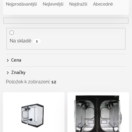
a
Nejprodávanější
Nejlevnější
Nejdražší
Abecedně
z
e
n
í
p
r
Na skladě
1
o
d
Cena
u
k
Značky
t
ů
Položek k zobrazení:
12
V
ý
p
i
s
p