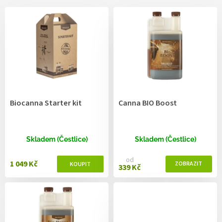
V
ý
p
i
s
p
r
o
d
Biocanna Starter kit
Canna BIO Boost
u
k
t
ů
Skladem (Čestlice)
Skladem (Čestlice)
od
1 049 Kč
339 Kč