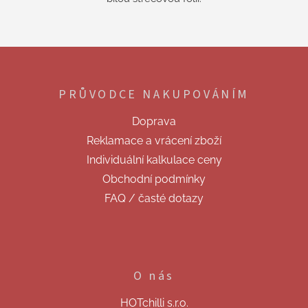
Z
á
p
PRŮVODCE NAKUPOVÁNÍM
a
t
Doprava
í
Reklamace a vrácení zboží
Individuální kalkulace ceny
Obchodní podmínky
FAQ / časté dotazy
O nás
HOTchilli s.r.o.