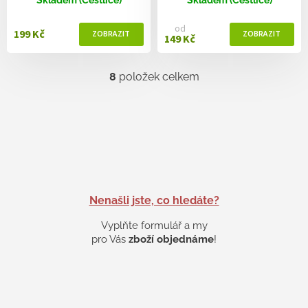
od
199 Kč
149 Kč
8
položek celkem
O
v
l
á
d
a
c
í
p
r
Nenašli jste, co hledáte?
v
k
Vyplňte formulář a my
y
pro Vás
zboží objednáme
!
v
ý
p
i
s