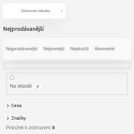
Dávkovací tabulka
Nejprodávanější
Ř
a
Nejprodávanější
Nejlevnější
Nejdražší
Abecedně
z
e
n
í
p
r
Na skladě
7
o
d
Cena
u
k
Značky
t
ů
Položek k zobrazení:
8