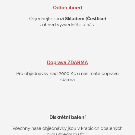
u
Odběr ihned
Objednejte zboží
Skladem (Čestlice)
a ihned vyzvedněte u nás.
Doprava ZDARMA
Pro objednávky nad 2000 Kč u nás máte dopravu
zdarma.
Diskrétní balení
Všechny naše objednávky jsou v krabicích obalených
bílou strečovou fólií.