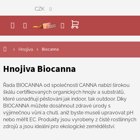
Přejít
CZK
na
obsah
NÁKUPNÍ
KOŠÍK
Biocanna
Hnojiva
Hnojiva Biocanna
Řada BIOCANNA od společnosti CANNA nabízí širokou
škálu certifikovaných organických hnojiv a substrátů,
které usnadňují pěstování jak indoor, tak outdoor. Díky
BIOCANNA můžete dosáhnout zdravé úrody s
výjimečnou vůní a chutí, aniž byste museli upravovat pH
nebo měřit EC. Produkty jsou vyrobeny z čistě rostlinných
zdrojů a jsou ideální pro ekologické zemědělství.