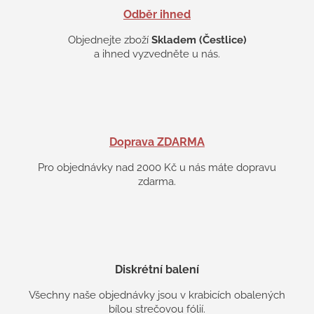
s
Odběr ihned
u
Objednejte zboží
Skladem (Čestlice)
a ihned vyzvedněte u nás.
Doprava ZDARMA
Pro objednávky nad 2000 Kč u nás máte dopravu
zdarma.
Diskrétní balení
Všechny naše objednávky jsou v krabicích obalených
bílou strečovou fólií.