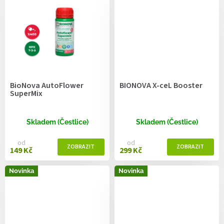
BioNova AutoFlower
BIONOVA X-ceL Booster
SuperMix
Skladem (Čestlice)
Skladem (Čestlice)
od
od
149 Kč
299 Kč
Novinka
Novinka