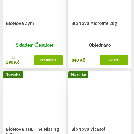
BioNova Zym
BioNova Microlife 2kg
Skladem (Čestlice)
Objednáno
od
849 Kč
199 Kč
Novinka
Novinka
BioNova TML The Missing
BioNova Vitasol
Link