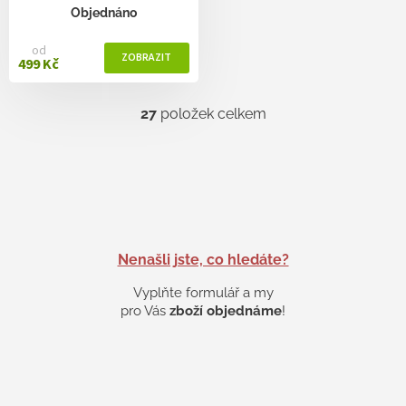
Objednáno
od
499 Kč
27
položek celkem
O
v
l
á
d
a
c
í
p
Nenašli jste, co hledáte?
r
v
Vyplňte formulář a my
k
pro Vás
zboží objednáme
!
y
v
ý
p
i