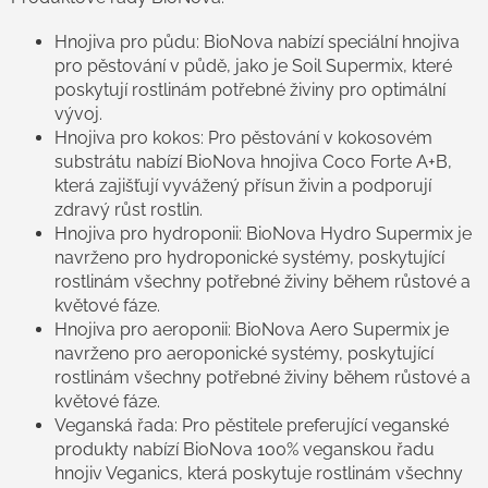
Hnojiva pro půdu: BioNova nabízí speciální hnojiva
pro pěstování v půdě, jako je Soil Supermix, které
poskytují rostlinám potřebné živiny pro optimální
vývoj.
Hnojiva pro kokos: Pro pěstování v kokosovém
substrátu nabízí BioNova hnojiva Coco Forte A+B,
která zajišťují vyvážený přísun živin a podporují
zdravý růst rostlin.
Hnojiva pro hydroponii: BioNova Hydro Supermix je
navrženo pro hydroponické systémy, poskytující
rostlinám všechny potřebné živiny během růstové a
květové fáze.
Hnojiva pro aeroponii: BioNova Aero Supermix je
navrženo pro aeroponické systémy, poskytující
rostlinám všechny potřebné živiny během růstové a
květové fáze.
Veganská řada: Pro pěstitele preferující veganské
produkty nabízí BioNova 100% veganskou řadu
hnojiv Veganics, která poskytuje rostlinám všechny