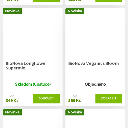
Novinka
Novinka
BioNova Longflower
BioNova Veganics Bloom
Supermix
Skladem (Čestlice)
Objednáno
od
od
349 Kč
599 Kč
Novinka
Novinka