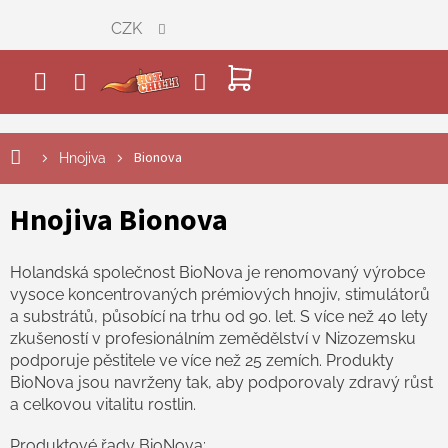
Přejít
CZK
na
obsah
NÁKUPNÍ
KOŠÍK
Bionova
Hnojiva
Hnojiva Bionova
Holandská společnost BioNova je renomovaný výrobce
vysoce koncentrovaných prémiových hnojiv, stimulátorů
a substrátů, působící na trhu od 90. let. S více než 40 lety
zkušeností v profesionálním zemědělství v Nizozemsku
podporuje pěstitele ve více než 25 zemích. Produkty
BioNova jsou navrženy tak, aby podporovaly zdravý růst
a celkovou vitalitu rostlin.
Produktové řady BioNova: