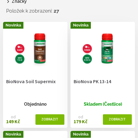
Značky
t
ů
Položek k zobrazení:
27
V
Novinka
Novinka
ý
p
i
s
p
r
o
d
BioNova Soil Supermix
BioNova PK 13-14
u
k
t
ů
Objednáno
Skladem (Čestlice)
od
od
149 Kč
179 Kč
Novinka
Novinka