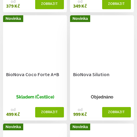
od
od
379 Kč
349 Kč
Novinka
Novinka
BioNova Coco Forte A+B
BioNova Silution
Skladem (Čestlice)
Objednáno
od
od
499 Kč
999 Kč
Novinka
Novinka