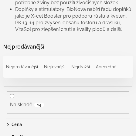
potřebné živiny bez použití živočišných složek.
Doplňky a stimulátory: BioNova nabízí řadu doplňků,
jako je X-cel Booster pro podporu růstu a kvetení,
PK 13-14 pro zvýšení obsahu fosforu a draslíku,
VitaSol pro zlepšení chuti a kvality plodů a další.
Nejprodávanější
Ř
a
Nejprodávanější
Nejlevnější
Nejdražší
Abecedně
z
e
n
í
p
r
Na skladě
14
o
d
Cena
u
k