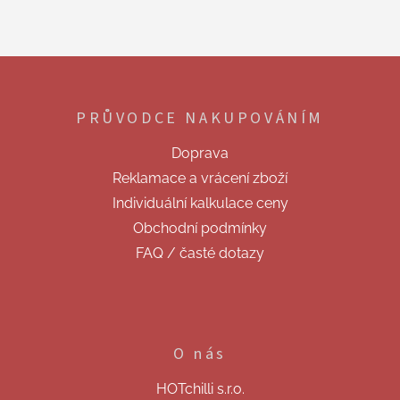
Z
á
p
PRŮVODCE NAKUPOVÁNÍM
a
t
Doprava
í
Reklamace a vrácení zboží
Individuální kalkulace ceny
Obchodní podmínky
FAQ / časté dotazy
O nás
HOTchilli s.r.o.