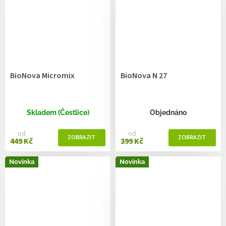
BioNova Micromix
BioNova N 27
Skladem (Čestlice)
Objednáno
od
od
449 Kč
399 Kč
Novinka
Novinka