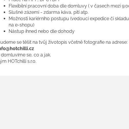
Flexibilní pracovní doba dle domluvy ( v časech mezi 9:00
Slušné zázemí - zdarma káva, pití atp.
Možnosti kariérního postupu (vedoucí expedice či sklad
na e-shopu)
Nástup ihned nebo dle dohody
udeme se těšit na tvůj životopis včetně fotografie na adrese:
nfo@hotchilli.cz
 domluvíme se, co a jak.
ým HOTchilli s.r.o.