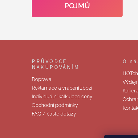
POJMŮ
Z
á
p
PRŮVODCE
O ná
a
NAKUPOVÁNÍM
t
HOTchill
í
Doprava
Výdej
Reklamace a vrácení zboží
Kariér
Individuální kalkulace ceny
Ochran
Obchodní podmínky
Kontak
FAQ / časté dotazy