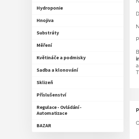
N
Hydroponie
D
Hnojiva
N
Substráty
P
Měření
B
Květináče a podmisky
i
a
Sadba a klonování
T
Sklizeň
Příslušenství
Regulace - Ovládání -
P
Automatizace
C
BAZAR