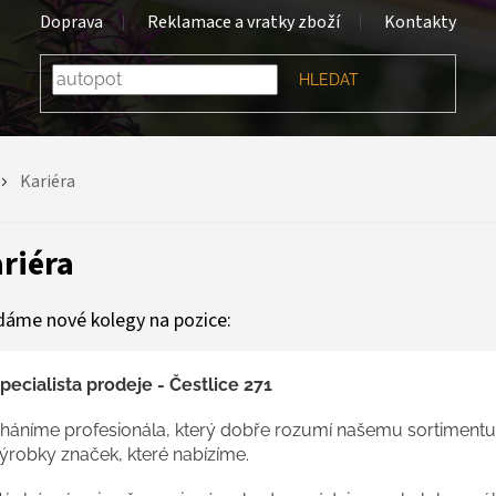
Doprava
Reklamace a vratky zboží
Kontakty
HLEDAT
Kariéra
riéra
dáme nové kolegy na pozice:
pecialista prodeje - Čestlice 271
háníme profesionála, který dobře rozumí našemu sortimentu, 
ýrobky značek, které nabízíme.