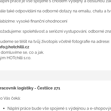
áplní práce je vše spojené s chodem výdejny a obsluhou zá
ále také odpovídání na odborné dotazy na emailu, chatu a 
abízíme: vysoké finanční ohodnocení
ožadujeme: spolehlivost a seriózní vystupování, odborné zna
udeme se těšit na tvůj životopis včetně fotografie na adrese:
nfo@hotchilli.cz
 domluvíme se, co a jak.
ým HOTchilli s.r.o.
racovník logistiky - Čestlice 271
o Vás čeká:
Náplní práce bude vše spojené s výdejnou a e-shopovým