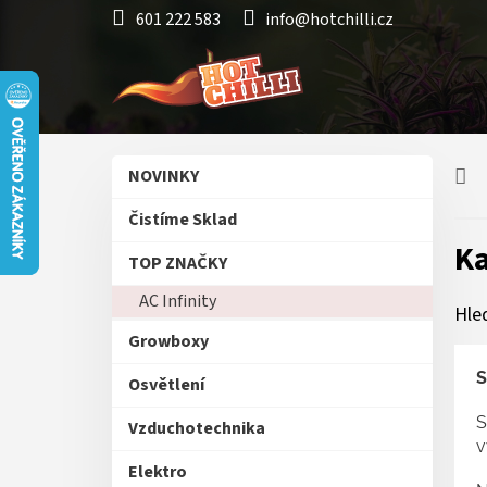
Přejít
601 222 583
info@hotchilli.cz
na
obsah
P
Přeskočit
NOVINKY
o
kategorie
s
Čistíme Sklad
t
Ka
r
TOP ZNAČKY
a
AC Infinity
n
Hle
n
Growboxy
í
p
S
Osvětlení
a
S
n
Vzduchotechnika
v
e
Elektro
l