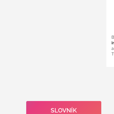
B
i
a
T
SLOVNÍK