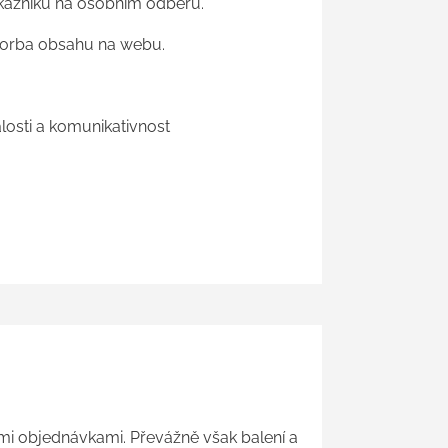
kazníků na osobním odběru.
tvorba obsahu na webu.
losti a komunikativnost
i objednávkami. Převážně však balení a