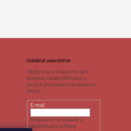
Odebírat newsletter
Vložte svůj e-mail a my vám
budeme zasílat informace o
nových produktech na našem e-
shopu.
E-mail
Přihlášením souhlasíte s
podmínkami ochrany