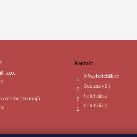
s
Kontakt
i s.r.o.
info
@
hotchilli.cz
na
601 222 583
a
hotchilli.cz
a osobních údajů
hotchilli.cz
ty