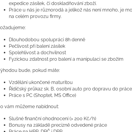
expedice zásilek, či doskladňování zboží.
Práce u nás je různorodá a jelikož nás není mnoho, je mo
na celém provozu firmy.
ožadujeme:
Dlouhodobou spolupráci 8h denně
Pečlivost při balení zásilek
Spolehlivost a dochvilnost
Fyzickou zdatnost pro balení a manipulaci se zbožím
ýhodou bude, pokud máte:
Vzdělání ukončené maturitou
Řidičský průkaz sk. B, osobní auto pro dopravu do práce
Práce s PC (Shoptet, MS Office)
o vám můžeme nabídnout:
Slušné finanční ohodnocení (> 200 Kč/h)
Bonusy na základě precizně odvedené práce
Práce na HPP, DPČ i DPP