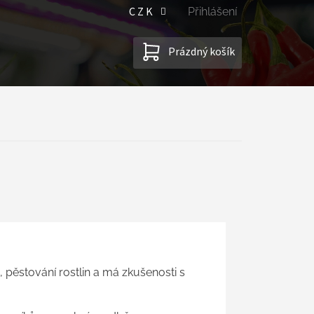
CZK
Přihlášení
NÁKUPNÍ
Prázdný košík
KOŠÍK
pěstování rostlin a má zkušenosti s