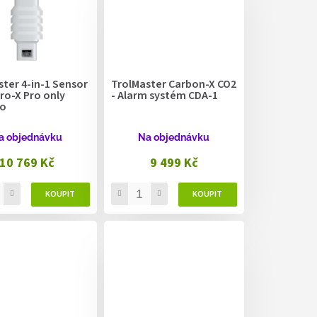
ter 4-in-1 Sensor
TrolMaster Carbon-X CO2
ro-X Pro only
- Alarm systém CDA-1
o
a objednávku
Na objednávku
10 769 Kč
9 499 Kč