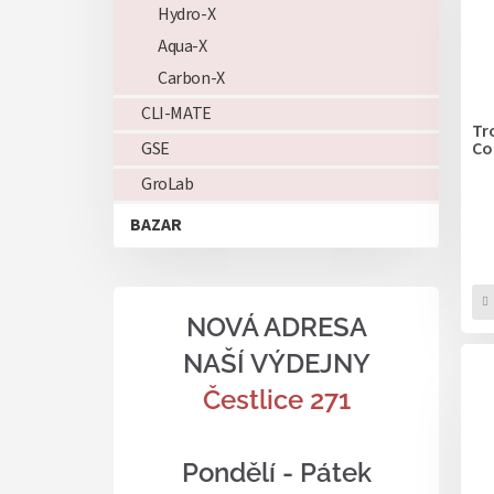
p
p
Hydro-X
i
r
s
Aqua-X
o
p
d
Carbon-X
r
u
CLI-MATE
o
k
Tr
d
Co
GSE
t
u
ů
GroLab
k
t
BAZAR
ů
NOVÁ ADRESA
NAŠÍ VÝDEJNY
Čestlice 271
Pondělí - Pátek