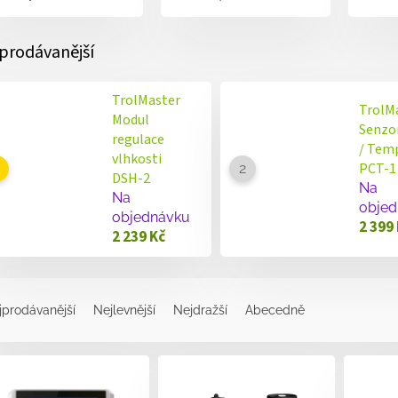
prodávanější
TrolMaster
TrolM
Modul
Senzo
regulace
/ Tem
vlhkosti
PCT-1
DSH-2
Na
Na
objed
objednávku
2 399
2 239 Kč
jprodávanější
Nejlevnější
Nejdražší
Abecedně