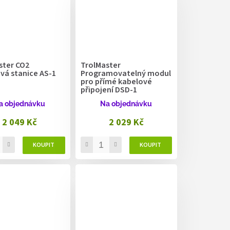
ster CO2
TrolMaster
vá stanice AS-1
Programovatelný modul
pro přímé kabelové
připojení DSD-1
a objednávku
Na objednávku
2 049 Kč
2 029 Kč