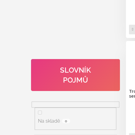
SLOVNÍK
POJMŮ
Tr
se
Na skladě
0