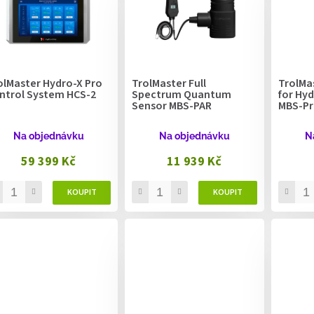
olMaster Hydro-X Pro
TrolMaster Full
TrolMas
ntrol System HCS-2
Spectrum Quantum
for Hyd
Sensor MBS-PAR
MBS-Pr
Na objednávku
Na objednávku
N
59 399 Kč
11 939 Kč