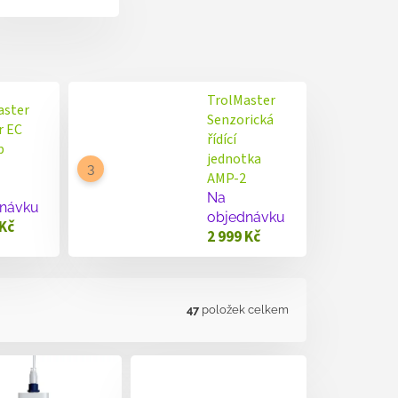
TrolMaster
aster
Senzorická
r EC
řídící
p
jednotka
AMP-2
Na
návku
objednávku
 Kč
2 999 Kč
47
položek celkem