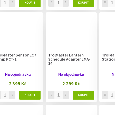
olMaster Senzor EC /
TrolMaster Lantern
TrolMa
mp PCT-1
Schedule Adapter LMA-
Statio
24
Na objednávku
Na objednávku
N
2 399 Kč
2 299 Kč