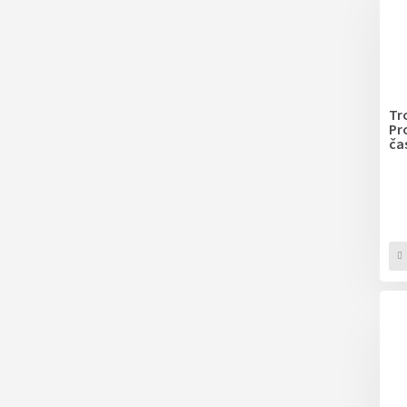
Tr
Pr
ča