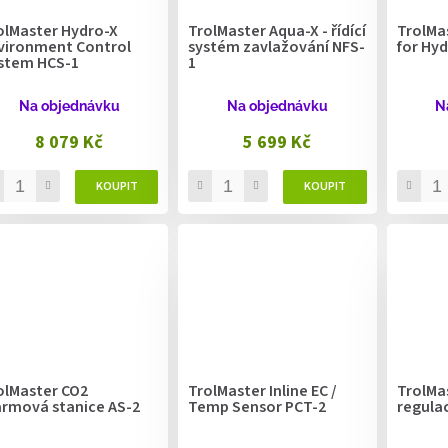
olMaster Hydro-X
TrolMaster Aqua-X - řídící
TrolMa
vironment Control
systém zavlažování NFS-
for Hy
stem HCS-1
1
Na objednávku
Na objednávku
N
8 079 Kč
5 699 Kč
olMaster CO2
TrolMaster Inline EC /
TrolMa
armová stanice AS-2
Temp Sensor PCT-2
regulac