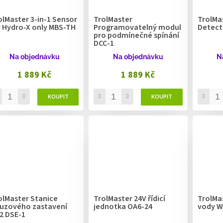
olMaster 3-in-1 Sensor
TrolMaster
TrolMa
r Hydro-X only MBS-TH
Programovatelný modul
Detect
pro podmínečné spínání
DCC-1
Na objednávku
Na objednávku
N
1 889 Kč
1 889 Kč
olMaster Stanice
TrolMaster 24V řídicí
TrolMa
uzového zastavení
jednotka OA6-24
vody W
2 DSE-1