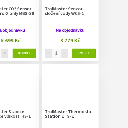
ster CO2 Sensor
TrolMaster Senzor
dro-X only MBS-S8
složení vody WCS-1
a objednávku
Na objednávku
5 699 Kč
3 779 Kč
ster Stanice
TrolMaster Thermostat
e vlhkosti HS-1
Station 2 TS-2