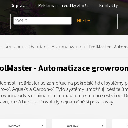
Doprava
Reklamace a vratky zboží
Kontakty
HLEDAT
TrolMaster - Auto
Regulace - Ovládání - Automatizace
olMaster - Automatizace growro
ečnost TrolMaster se zaměřuje na pokročilé řídící systémy pr
ro-X, Aqua-X a Carbon-X. Tyto systémy umožňují pěstitelům u
šování úrody s minimální námahou a maximální efektivitou. Dí
avu, která bude splňovat i ty nejnáročnější požadavky.
Hydro-X
Aqua-X