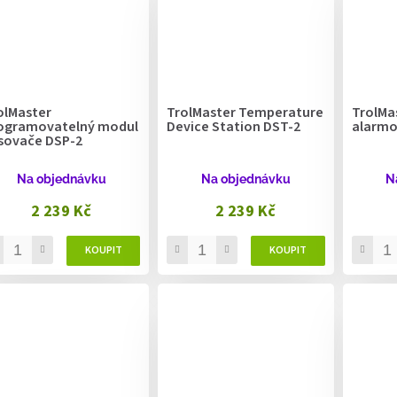
olMaster
TrolMaster Temperature
TrolMa
ogramovatelný modul
Device Station DST-2
alarmo
sovače DSP-2
Na objednávku
Na objednávku
N
2 239 Kč
2 239 Kč