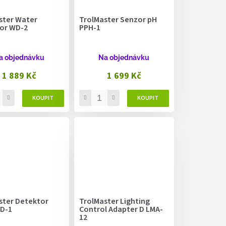
ster Water
TrolMaster Senzor pH
or WD-2
PPH-1
a objednávku
Na objednávku
1 889 Kč
1 699 Kč
ster Detektor
TrolMaster Lighting
D-1
Control Adapter D LMA-
12