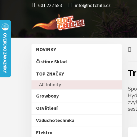
Přejít
601 222 583
info@hotchilli.cz
na
obsah
P
Přeskočit
NOVINKY
o
kategorie
s
Čistíme Sklad
t
Tr
r
TOP ZNAČKY
a
AC Infinity
n
Spol
n
Growboxy
Hyd
í
zvy
p
Osvětlení
sest
a
n
Vzduchotechnika
e
Elektro
l