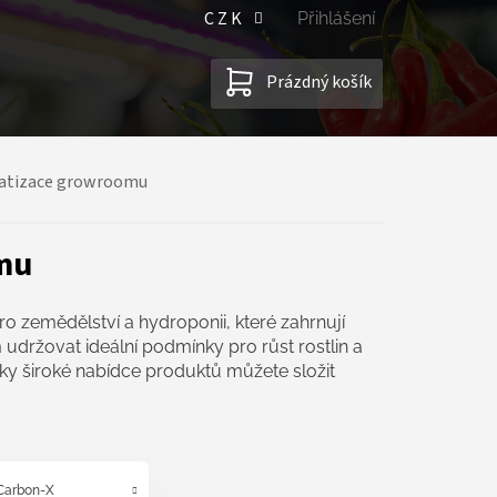
CZK
Přihlášení
NÁKUPNÍ
Prázdný košík
KOŠÍK
matizace growroomu
omu
o zemědělství a hydroponii, které zahrnují
držovat ideální podmínky pro růst rostlin a
ky široké nabídce produktů můžete složit
Carbon-X