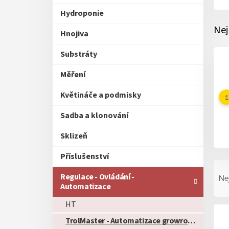
Hydroponie
Nej
Hnojiva
Substráty
Měření
Květináče a podmisky
Sadba a klonování
Sklizeň
Příslušenství
Ř
a
Regulace - Ovládání -
Ne
z
Automatizace
e
HT
V
n
ý
í
TrolMaster - Automatizace growroomu