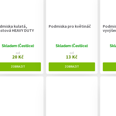
dmiska kulatá,
Podmiska pro květináč
Podmis
astová HEAVY DUTY
vyvýše
Skladem (Čestlice)
Skladem (Čestlice)
Skl
od
od
20 Kč
13 Kč