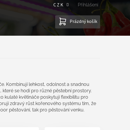
CZK
Přihlášení
NÁKUPNÍ
Prázdný košík
KOŠÍK
áče. Kombinují lehkost, odolnost a snadnou
 které se hodí pro různé pěstební prostory.
o kulaté květináče poskytují flexibilitu pro
porují zdravý růst kořenového systému tím, že
oor pěstování, tak pro pěstování venku.