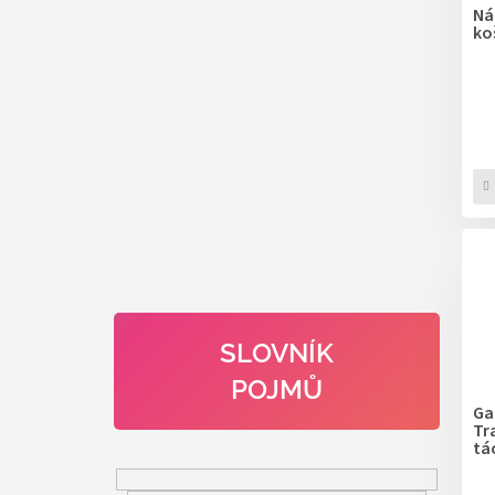
Ná
ko
SLOVNÍK
POJMŮ
Ga
Tr
tá