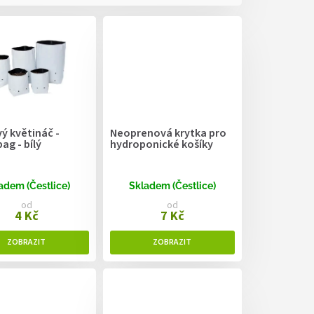
ý květináč -
Neoprenová krytka pro
g - bílý
hydroponické košíky
adem (Čestlice)
Skladem (Čestlice)
od
od
4 Kč
7 Kč