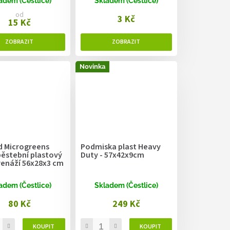
adem (Čestlice)
Skladem (Čestlice)
od
3 Kč
15 Kč
Novinka
d Microgreens
Podmiska plast Heavy
pěstební plastový
Duty - 57x42x9cm
renáží 56x28x3 cm
adem (Čestlice)
Skladem (Čestlice)
80 Kč
249 Kč