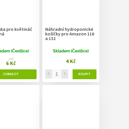
ka pro květináč
Náhradní hydroponické
ná
košíčky pro Amazon 116
a 132
adem (Čestlice)
Skladem (Čestlice)
od
4 Kč
6 Kč