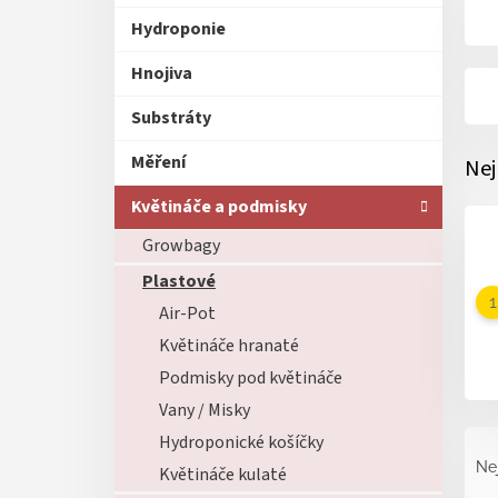
Hydroponie
Hnojiva
Substráty
Měření
Nej
Květináče a podmisky
Growbagy
Plastové
Air-Pot
Květináče hranaté
Podmisky pod květináče
Vany / Misky
Ř
Hydroponické košíčky
a
Ne
Květináče kulaté
z