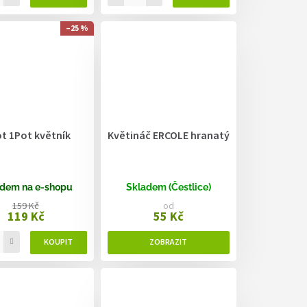
–25 %
t 1Pot květník
Květináč ERCOLE hranatý
dem na e-shopu
Skladem (Čestlice)
159 Kč
od
119 Kč
55 Kč