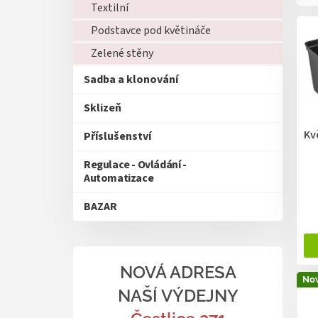
e
Textilní
V
n
Podstavce pod květináče
ý
í
p
p
Zelené stěny
i
r
Sadba a klonování
s
o
p
d
Sklizeň
r
u
o
k
Kv
Příslušenství
d
t
u
ů
Regulace - Ovládání -
k
Automatizace
t
ů
BAZAR
NOVÁ ADRESA
Nov
NAŠÍ VÝDEJNY