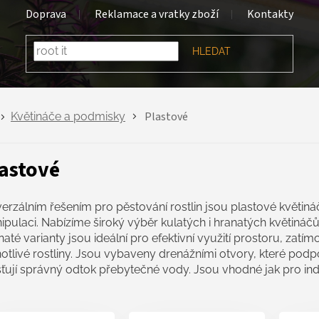
Doprava
Reklamace a vratky zboží
Kontakty
HLEDAT
Plastové
Květináče a podmisky
astové
erzálním řešením pro pěstování rostlin jsou plastové květin
pulaci. Nabízíme široký výběr kulatých i hranatých květináčů,
até varianty jsou ideální pro efektivní využití prostoru, zatímc
otlivé rostliny. Jsou vybaveny drenážními otvory, které pod
šťují správný odtok přebytečné vody. Jsou vhodné jak pro ind