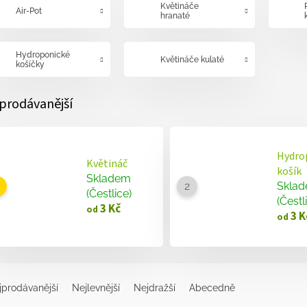
Květináče
Air-Pot
hranaté
Hydroponické
Květináče kulaté
košíčky
prodávanější
Hydro
Květináč
košík
Skladem
Skla
(Čestlice)
(Čestl
3 Kč
od
3 K
od
jprodávanější
Nejlevnější
Nejdražší
Abecedně