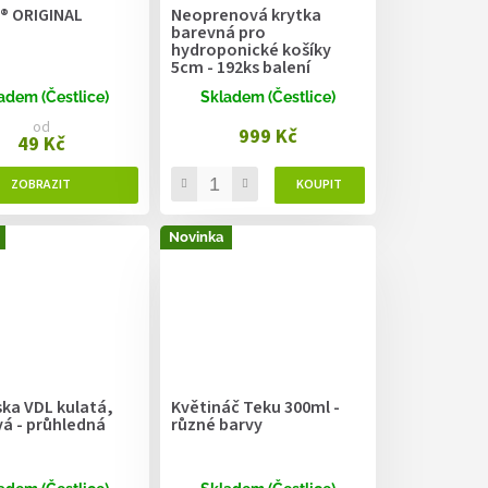
t® ORIGINAL
Neoprenová krytka
barevná pro
hydroponické košíky
5cm - 192ks balení
adem (Čestlice)
Skladem (Čestlice)
od
999 Kč
49 Kč
Novinka
ka VDL kulatá,
Květináč Teku 300ml -
vá - průhledná
různé barvy