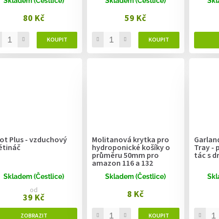
Skladem (Čestlice)
Skladem (Čestlice)
Skl
80 Kč
59 Kč
ot Plus - vzduchový
Molitanová krytka pro
Garlan
ětináč
hydroponické košíky o
Tray - 
průměru 50mm pro
tác s d
amazon 116 a 132
Skladem (Čestlice)
Skladem (Čestlice)
Skl
od
8 Kč
39 Kč