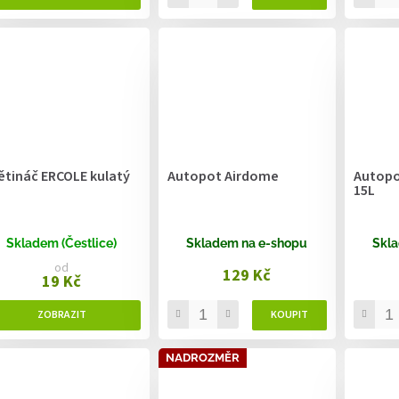
ětináč ERCOLE kulatý
Autopot Airdome
Autopo
15L
Skladem (Čestlice)
Skladem na e-shopu
Skla
od
129 Kč
19 Kč
NADROZMĚR