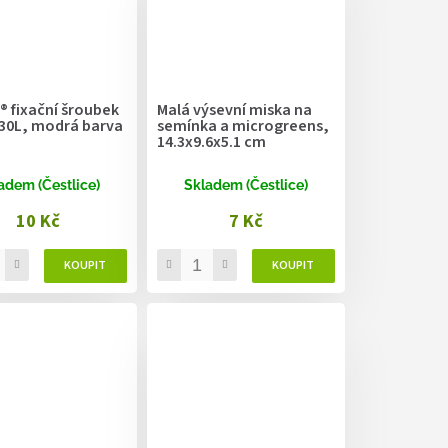
® fixační šroubek
Malá výsevní miska na
-30L, modrá barva
semínka a microgreens,
14.3x9.6x5.1 cm
adem (Čestlice)
Skladem (Čestlice)
10 Kč
7 Kč