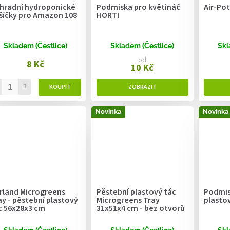
hradní hydroponické
Podmiska pro květináč
Air-Po
šíčky pro Amazon 108
HORTI
Skladem (Čestlice)
Skladem (Čestlice)
Skl
od
8 Kč
10 Kč
Novinka
Novinka
rland Microgreens
Pěstební plastový tác
Podmis
ay - pěstební plastový
Microgreens Tray
plasto
c 56x28x3 cm
31x51x4 cm - bez otvorů