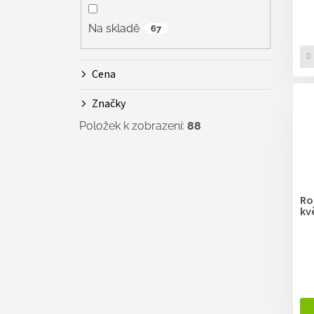
Na skladě
67
Cena
Značky
Položek k zobrazení:
88
Ro
kv