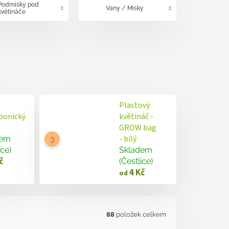
Podmisky pod
Vany / Misky
květináče
Plastový
ponický
květináč -
GROW bag
- bílý
dem
ice)
Skladem
č
(Čestlice)
4 Kč
od
88
položek celkem