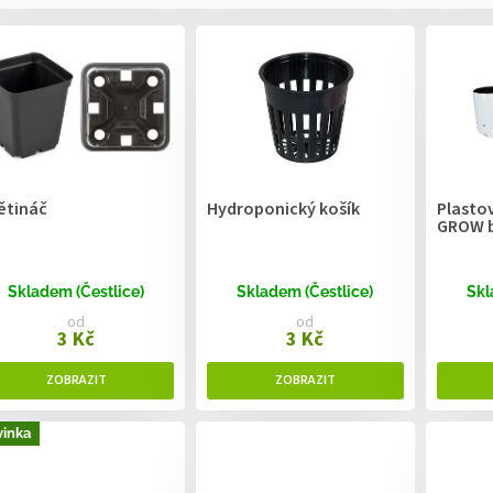
ětináč
Hydroponický košík
Plastov
GROW ba
Skladem (Čestlice)
Skladem (Čestlice)
Skl
od
od
3 Kč
3 Kč
inka