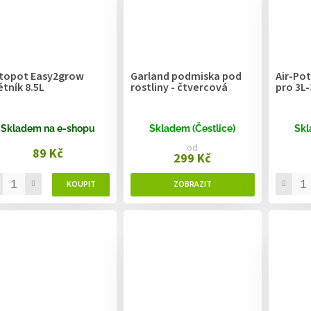
topot Easy2grow
Garland podmiska pod
Air-Pot
ětník 8.5L
rostliny - čtvercová
pro 3L
Skladem na e-shopu
Skladem (Čestlice)
Skl
od
89 Kč
299 Kč