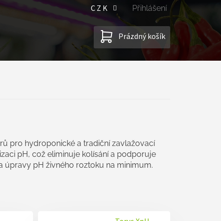
CZK
Přihlášení
NÁKUPNÍ
Prázdný košík
KOŠÍK
rů pro hydroponické a tradiční zavlažovací
lizaci pH, což eliminuje kolísání a podporuje
řeba úpravy pH živného roztoku na minimum.