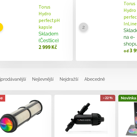
Torus
Torus
Hydro
Hydro
perfe
perfectpH
InLine
kapsle
Skla
Skladem
na e-
(Čestlice)
shop
2 999 Kč
3 9
od
jprodávanější
Nejlevnější
Nejdražší
Abecedně
–22 %
ce
Novinka