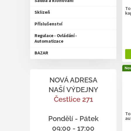
u
Sadba a klonování
o
k
To
d
Sklizeň
ka
t
u
ů
Příslušenství
k
t
Regulace - Ovládání -
ů
Automatizace
BAZAR
Nov
NOVÁ ADRESA
NAŠÍ VÝDEJNY
Čestlice 271
To
Pondělí - Pátek
au
09:00 - 17:00