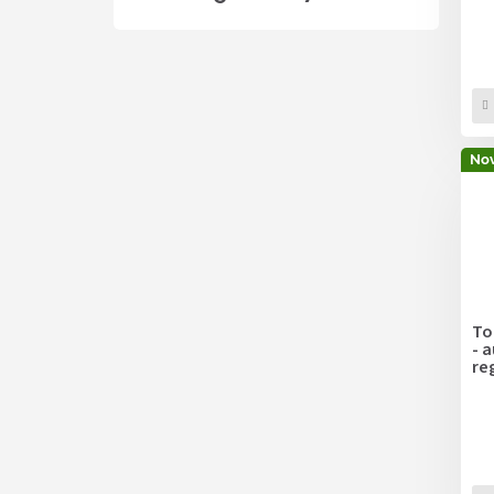
Nov
To
- 
re