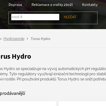
Doprava
Reklamace a vratky zboží
Kontakty
HLEDAT
Torus Hydro
Hydroponie
rus Hydro
us Hydro se specializuje na vývoj automatických pH reguláto
émy. Tyto regulátory využívají ionizační technologii pro stabi
aví rostlin. Při používání produktů Torus Hydro se sníží pot
prodávanější