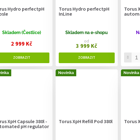
rus Hydro perfectpH
Torus Hydro perfectpH
Torus X
psle
InLine
automa
Skladem (Čestlice)
Skladem na e-shopu
N
od
2 999 Kč
3 999 Kč
inka
Novinka
Novinka
rus XpH Capsule 380l -
Torus XpH Refill Pod 380l
Torus X
tomated pH regulator