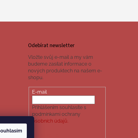
Odebírat newsletter
Vložte svůj e-mail a my vám
budeme zasílat informace o
nových produktech na našem e-
shopu.
E-mail
Přihlášením souhlasíte s
podmínkami ochrany
osobních údajů.
ouhlasím
PŘIHLÁSIT SE