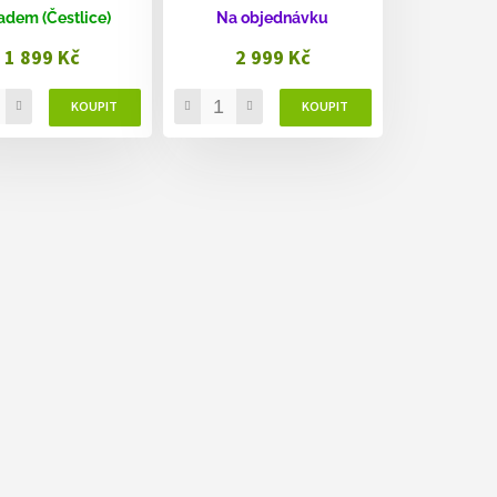
adem (Čestlice)
Na objednávku
1 899 Kč
2 999 Kč