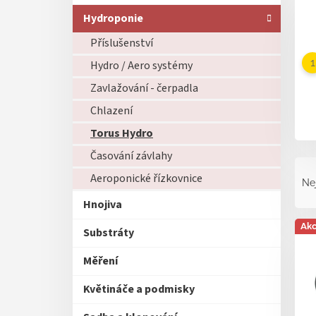
Hydroponie
Příslušenství
Hydro / Aero systémy
Zavlažování - čerpadla
Chlazení
Torus Hydro
Časování závlahy
Ř
a
Aeroponické řízkovnice
Ne
z
Hnojiva
e
V
n
Ak
Substráty
ý
í
p
p
Měření
i
r
s
o
Květináče a podmisky
p
d
r