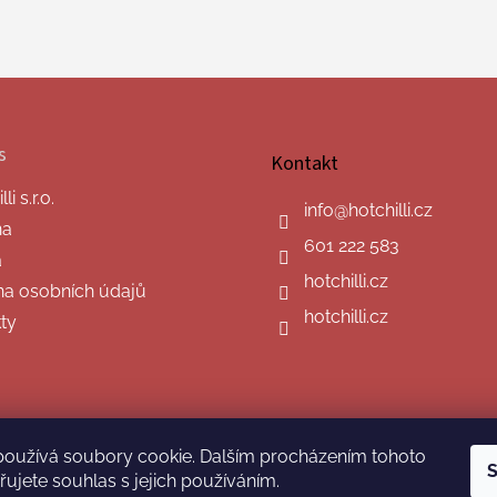
s
Kontakt
i s.r.o.
info
@
hotchilli.cz
na
601 222 583
a
hotchilli.cz
a osobních údajů
hotchilli.cz
ty
používá soubory cookie. Dalším procházením tohoto
S
ujete souhlas s jejich používáním.