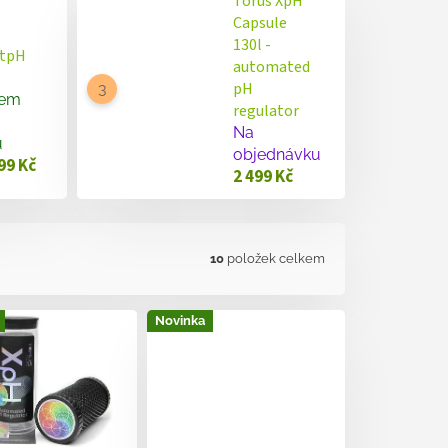
Torus XpH
Capsule
130l -
ctpH
automated
pH
dem
regulator
Na
u
objednávku
99 Kč
2 499 Kč
10
položek celkem
Novinka