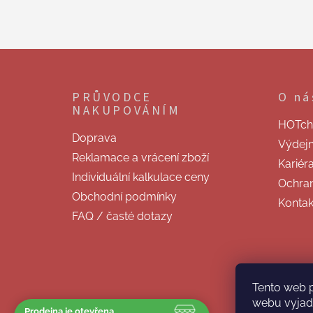
Z
á
p
PRŮVODCE
O ná
a
NAKUPOVÁNÍM
t
HOTchill
í
Doprava
Výdej
Reklamace a vrácení zboží
Kariér
Individuální kalkulace ceny
Ochran
Obchodní podmínky
Kontak
FAQ / časté dotazy
Tento web 
webu vyjadř
Prodejna je otevřena