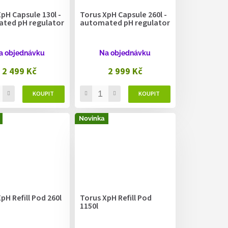
pH Capsule 130l -
Torus XpH Capsule 260l -
ted pH regulator
automated pH regulator
a objednávku
Na objednávku
2 499 Kč
2 999 Kč
Novinka
pH Refill Pod 260l
Torus XpH Refill Pod
1150l