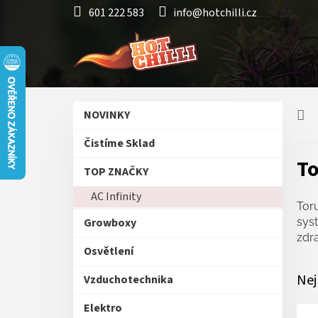
Přejít
601 222 583
info@hotchilli.cz
na
obsah
P
Přeskočit
NOVINKY
o
kategorie
s
Čistíme Sklad
t
To
r
TOP ZNAČKY
a
AC Infinity
n
Tor
n
Growboxy
syst
í
zdr
p
Osvětlení
a
n
Nej
Vzduchotechnika
e
Elektro
l