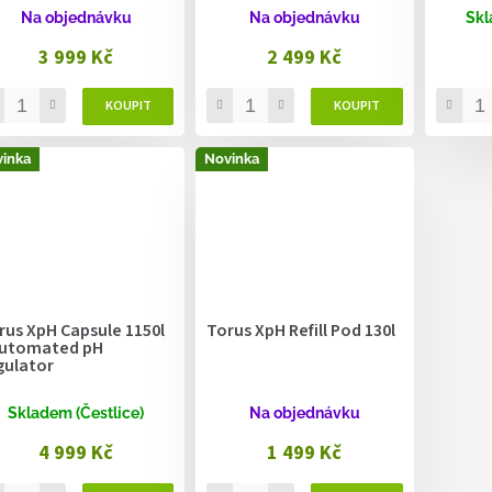
Na objednávku
Na objednávku
Skl
3 999 Kč
2 499 Kč
inka
Novinka
rus XpH Capsule 1150l
Torus XpH Refill Pod 130l
automated pH
gulator
Skladem (Čestlice)
Na objednávku
4 999 Kč
1 499 Kč