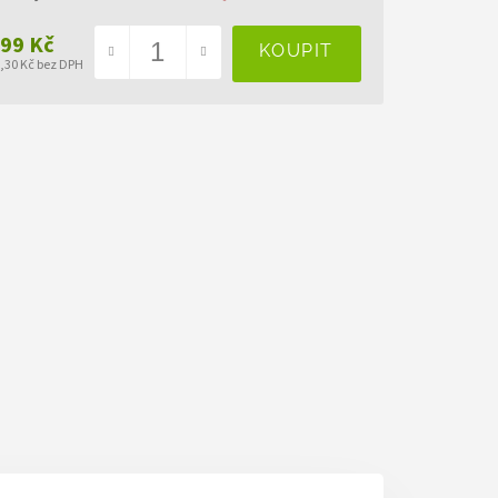
499 Kč
5,30 Kč bez DPH
ná
a: