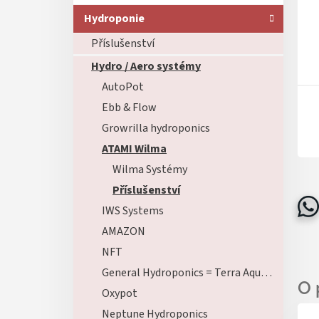
Hydroponie
Příslušenství
Hydro / Aero systémy
AutoPot
Ebb & Flow
Growrilla hydroponics
ATAMI Wilma
Wilma Systémy
Příslušenství
IWS Systems
AMAZON
NFT
General Hydroponics = Terra Aquatica
Oxypot
Neptune Hydroponics