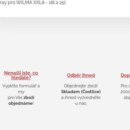
ray pro WILMA XXL8 - 18l a 25l
Nenašli jste, co
Odběr ihned
Dop
hledáte?
Vyplňte formulář a
Objednejte zboží
Pro 
my
Skladem (Čestlice)
2000
pro Vás
zboží
a ihned vyzvedněte
do
objednáme
!
u nás.