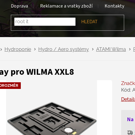
Doprava
Reklamace a vratky zboží
Kontakty
HLEDAT
Hydroponie
Hydro / Aero systémy
ATAMI Wilma
ay pro WILMA XXL8
Značk
DROZMĚR
Kód:
Detail
Na