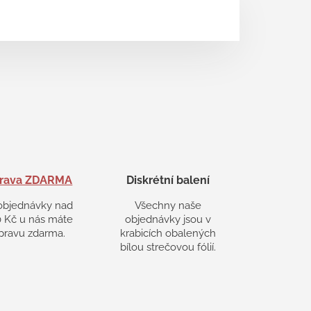
rava ZDARMA
Diskrétní balení
objednávky nad
Všechny naše
 Kč u nás máte
objednávky jsou v
pravu zdarma.
krabicích obalených
bílou strečovou fólií.