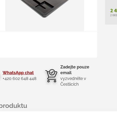
2 
2 06
Měr
cen
Zadejte pouze
WhatsApp chat
email
+420 602 648 448
vyzvedněte v
Čestlicích