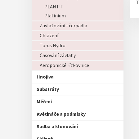
T
PLANT!T
Platinium
Zavlažování - čerpadla
Chlazení
Torus Hydro
Časování závlahy
Aeroponické řízkovnice
Hnojiva
Substráty
Měření
Květináče a podmisky
Sadba a klonování