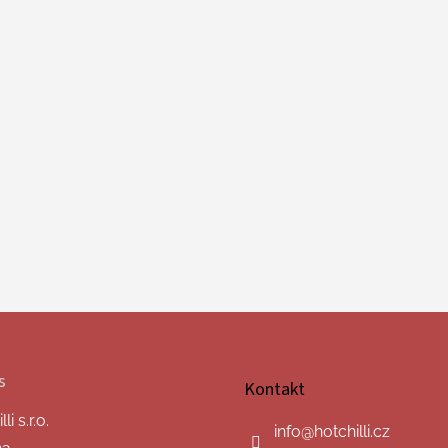
s
Kontakt
i s.r.o.
info
@
hotchilli.cz