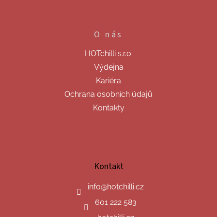
O nás
HOTchilli s.r.o.
Výdejna
Kariéra
Ochrana osobních údajů
Kontakty
Kontakt
info
@
hotchilli.cz
601 222 583