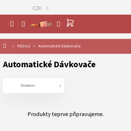
Přejít
CZK
na
obsah
NÁKUPNÍ
KOŠÍK
Automatické Dávkovače
Měření
Automatické Dávkovače
Dosatron
Produkty teprve připravujeme.