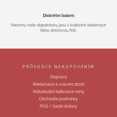
Diskrétní balení
Všechny naše objednávky jsou v krabicích obalených
bílou strečovou fólií.
Z
á
p
PRŮVODCE NAKUPOVÁNÍM
a
t
Doprava
í
Reklamace a vrácení zboží
Individuální kalkulace ceny
Obchodní podmínky
FAQ / časté dotazy