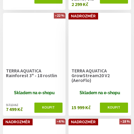
2 299 Kč
–22 %
NADROZMĚR
TERRA AQUATICA
TERRA AQUATICA
Rainforest 3" - 18 rostlin
GrowStream20 V2
(AeroFlo)
Skladem na e-shopu
Skladem na e-shopu
9 713 Kč
15 999 Kč
7 499 Kč
–4 %
–18 %
NADROZMĚR
NADROZMĚR