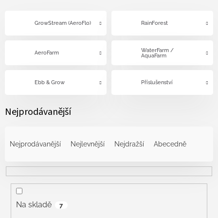
GrowStream (AeroFlo)
RainForest
WaterFarm /
AeroFarm
AquaFarm
Ebb & Grow
Příslušenství
Nejprodávanější
Ř
a
Nejprodávanější
Nejlevnější
Nejdražší
Abecedně
z
e
n
í
p
r
Na skladě
7
o