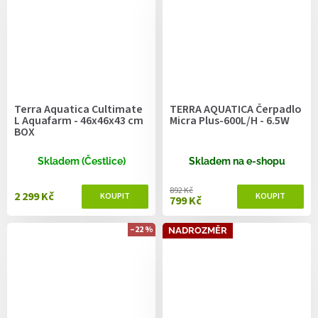
Terra Aquatica Cultimate
TERRA AQUATICA Čerpadlo
L Aquafarm - 46x46x43 cm
Micra Plus-600L/H - 6.5W
BOX
Skladem (Čestlice)
Skladem na e-shopu
892 Kč
2 299 Kč
799 Kč
–22 %
NADROZMĚR