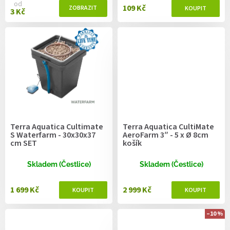
od
109 Kč
3 Kč
Terra Aquatica Cultimate
Terra Aquatica CultiMate
S Waterfarm - 30x30x37
AeroFarm 3″ - 5 x Ø 8cm
cm SET
košík
Skladem (Čestlice)
Skladem (Čestlice)
1 699 Kč
2 999 Kč
–10 %