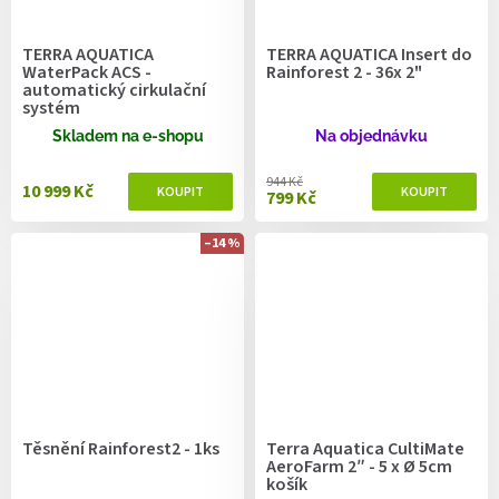
TERRA AQUATICA
TERRA AQUATICA Insert do
WaterPack ACS -
Rainforest 2 - 36x 2"
automatický cirkulační
systém
Skladem na e-shopu
Na objednávku
944 Kč
10 999 Kč
799 Kč
–14 %
Těsnění Rainforest2 - 1ks
Terra Aquatica CultiMate
AeroFarm 2″ - 5 x Ø 5cm
košík