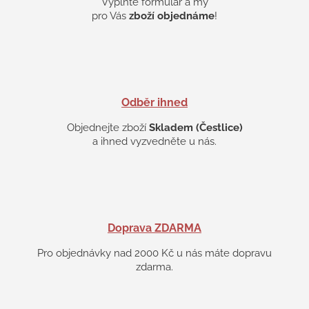
y
Vyplňte formulář a my
v
pro Vás
zboží objednáme
!
ý
p
i
s
u
Odběr ihned
Objednejte zboží
Skladem (Čestlice)
a ihned vyzvedněte u nás.
Doprava ZDARMA
Pro objednávky nad 2000 Kč u nás máte dopravu
zdarma.