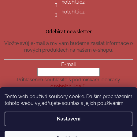
hotchilli.cz
hotchilli.cz
Odebírat newsletter
Vložte svůj e-mail a my vám budeme zasílat informace o
nových produktech na našem e-shopu.
E-mail
Přihlášením souhlasíte s podmínkami ochrany
osobních údajů.
Tento web používá soubory cookie. Dalším procházením
PŘIHLÁSIT SE
tohoto webu vyjadřujete souhlas s jejich používáním.
Nastavení
Vytvořil Shoptet