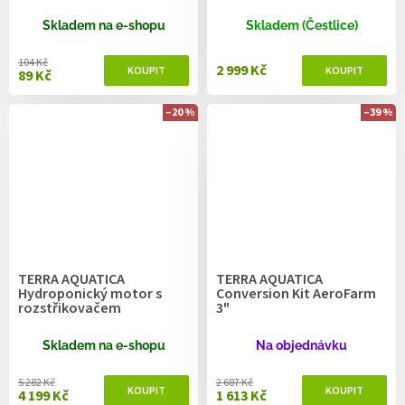
Skladem na e-shopu
Skladem (Čestlice)
104 Kč
2 999 Kč
89 Kč
–20 %
–39 %
TERRA AQUATICA
TERRA AQUATICA
Hydroponický motor s
Conversion Kit AeroFarm
rozstřikovačem
3"
Skladem na e-shopu
Na objednávku
5 282 Kč
2 687 Kč
4 199 Kč
1 613 Kč