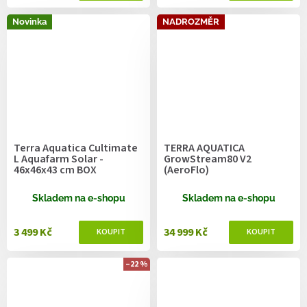
Novinka
NADROZMĚR
Terra Aquatica Cultimate
TERRA AQUATICA
L Aquafarm Solar -
GrowStream80 V2
46x46x43 cm BOX
(AeroFlo)
Skladem na e-shopu
Skladem na e-shopu
3 499 Kč
34 999 Kč
–22 %