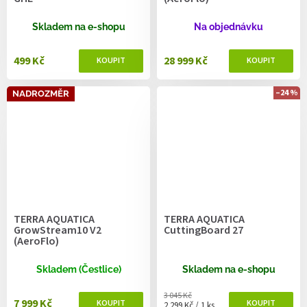
Skladem na e-shopu
Na objednávku
499 Kč
28 999 Kč
–24 %
NADROZMĚR
TERRA AQUATICA
TERRA AQUATICA
GrowStream10 V2
CuttingBoard 27
(AeroFlo)
Skladem (Čestlice)
Skladem na e-shopu
3 045 Kč
7 999 Kč
Měrná cena:
2 299 Kč / 1 ks