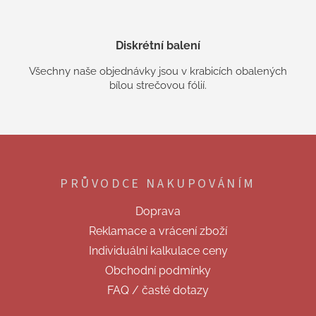
Diskrétní balení
Všechny naše objednávky jsou v krabicích obalených
bílou strečovou fólií.
Z
á
p
PRŮVODCE NAKUPOVÁNÍM
a
t
Doprava
í
Reklamace a vrácení zboží
Individuální kalkulace ceny
Obchodní podmínky
FAQ / časté dotazy