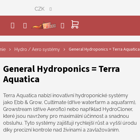
Přejít
CZK
na
obsah
NÁKUPNÍ
KOŠÍK
General Hydroponics = Terra Aquatica
nie
Hydro / Aero systémy
General Hydroponics = Terra
Aquatica
Terra Aquatica nabízí inovativní hydroponické systémy
jako Ebb & Grow, Cultimate (dříve waterfarm a aquafarm),
Growstream (dříve Aeroflo) nebo například HydroCloner,
které jsou navrženy pro maximální účinnost a snadnou
obsluhu. Tyto systémy zajišťují rychlejší růst a vyšší úrodu
díky precizní kontrole nad živinami a zavlažováním.