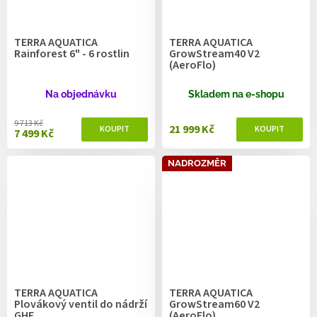
TERRA AQUATICA
TERRA AQUATICA
Rainforest 6" - 6 rostlin
GrowStream40 V2
(AeroFlo)
Na objednávku
Skladem na e-shopu
9 713 Kč
21 999 Kč
7 499 Kč
NADROZMĚR
TERRA AQUATICA
TERRA AQUATICA
Plovákový ventil do nádrží
GrowStream60 V2
GHE
(AeroFlo)