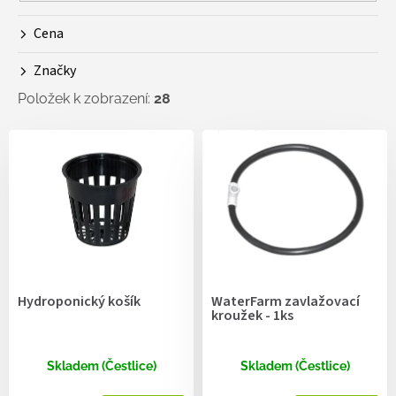
d
Cena
u
k
Značky
t
ů
Položek k zobrazení:
28
V
ý
p
i
s
p
r
o
d
Hydroponický košík
WaterFarm zavlažovací
u
kroužek - 1ks
k
t
ů
Skladem (Čestlice)
Skladem (Čestlice)