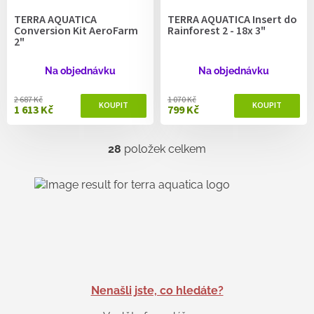
TERRA AQUATICA
TERRA AQUATICA Insert do
Conversion Kit AeroFarm
Rainforest 2 - 18x 3"
2"
Na objednávku
Na objednávku
2 687 Kč
1 070 Kč
1 613 Kč
799 Kč
28
položek celkem
O
v
l
á
d
a
c
í
p
r
v
Nenašli jste, co hledáte?
k