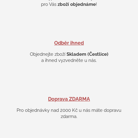
k
pro Vás
zboží objednáme
!
y
v
ý
p
i
s
Odběr ihned
u
Objednejte zboží
Skladem (Čestlice)
a ihned vyzvedněte u nás.
Doprava ZDARMA
Pro objednávky nad 2000 Kč u nás máte dopravu
zdarma.