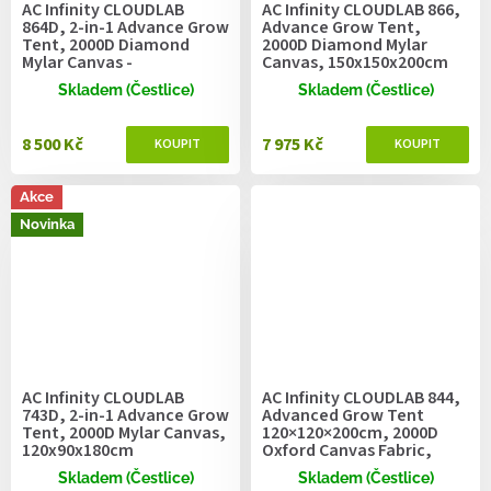
AC Infinity CLOUDLAB
AC Infinity CLOUDLAB 866,
864D, 2-in-1 Advance Grow
Advance Grow Tent,
Tent, 2000D Diamond
2000D Diamond Mylar
Mylar Canvas -
Canvas, 150x150x200cm
150x120x200cm
Skladem (Čestlice)
Skladem (Čestlice)
8 500 Kč
7 975 Kč
Akce
Novinka
AC Infinity CLOUDLAB
AC Infinity CLOUDLAB 844,
743D, 2-in-1 Advance Grow
Advanced Grow Tent
Tent, 2000D Mylar Canvas,
120×120×200cm, 2000D
120x90x180cm
Oxford Canvas Fabric,
Large Viewing Window
Skladem (Čestlice)
Skladem (Čestlice)
with Zipper