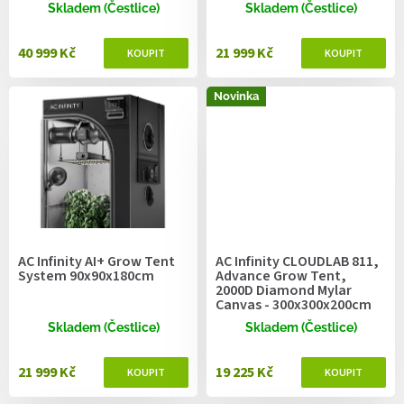
ů
Skladem (Čestlice)
Skladem (Čestlice)
40 999 Kč
21 999 Kč
Novinka
AC Infinity AI+ Grow Tent
AC Infinity CLOUDLAB 811,
System 90x90x180cm
Advance Grow Tent,
2000D Diamond Mylar
Canvas - 300x300x200cm
Skladem (Čestlice)
Skladem (Čestlice)
21 999 Kč
19 225 Kč