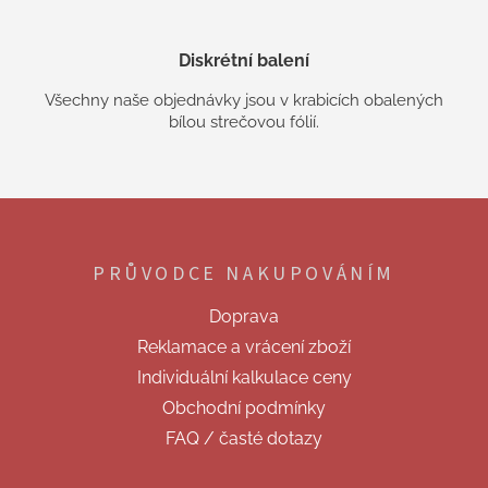
Diskrétní balení
Všechny naše objednávky jsou v krabicích obalených
bílou strečovou fólií.
Z
á
p
PRŮVODCE NAKUPOVÁNÍM
a
t
Doprava
í
Reklamace a vrácení zboží
Individuální kalkulace ceny
Obchodní podmínky
FAQ / časté dotazy