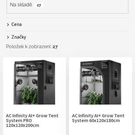
r
Na skladě
27
o
d
Cena
u
k
Značky
t
ů
Položek k zobrazení:
27
V
ý
p
i
s
p
r
o
d
AC Infinity AI+ Grow Tent
AC Infinity AI+ Grow Tent
u
System PRO
System 60x120x180cm
k
120x120x200cm
t