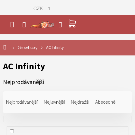
Přejít
CZK
na
obsah
NÁKUPNÍ
KOŠÍK
AC Infinity
Growboxy
AC Infinity
Nejprodávanější
Ř
a
Nejprodávanější
Nejlevnější
Nejdražší
Abecedně
z
e
n
í
p