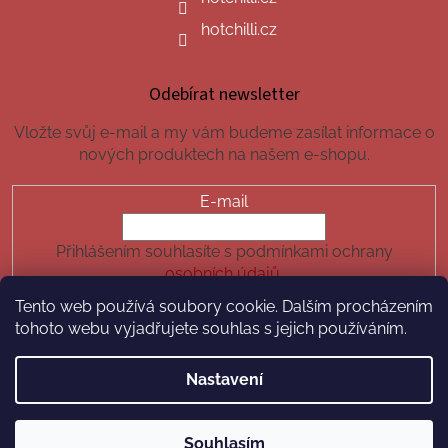
hotchilli.cz
Odebírat newsletter
Vložte svůj e-mail a my vám budeme zasílat informace o
nových produktech na našem e-shopu.
E-mail
Přihlášením souhlasíte s podmínkami ochrany
osobních údajů.
Tento web používá soubory cookie. Dalším procházením
PŘIHLÁSIT SE
tohoto webu vyjadřujete souhlas s jejich používáním.
Nastavení
Vytvořil Shoptet
Souhlasím