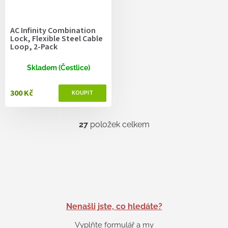
AC Infinity Combination
Lock, Flexible Steel Cable
Loop, 2-Pack
Skladem (Čestlice)
300 Kč
27
položek celkem
O
v
l
á
d
a
c
í
p
Nenašli jste, co hledáte?
r
v
Vyplňte formulář a my