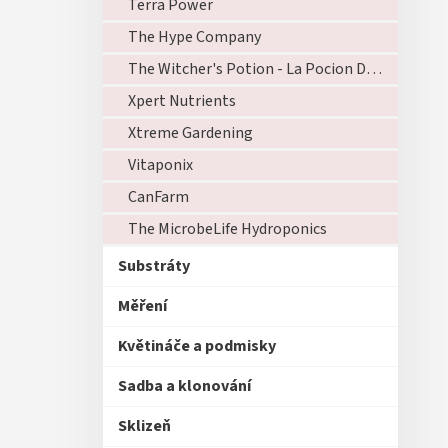
Terra Power
The Hype Company
The Witcher's Potion - La Pocion Del Brujo
Xpert Nutrients
Xtreme Gardening
Vitaponix
CanFarm
The MicrobeLife Hydroponics
Substráty
Měření
Květináče a podmisky
Sadba a klonování
Sklizeň