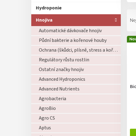
Hydroponie
Ř
a
Hnojiva
Ne
z
Automatické dávkovače hnojiv
e
V
n
Nov
Půdní bakterie a kořenové houby
ý
í
p
Ochrana (škůdci, plísně, stress a kořeny)
p
i
r
Regulátory růstu rostlin
s
o
Ostatní značky hnojiv
p
d
r
u
Advanced Hydroponics
o
k
Bi
Advanced Nutrients
d
t
u
ů
Agrobacteria
k
AgroBio
t
ů
Agro CS
Aptus