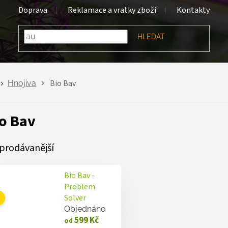
Doprava
Reklamace a vratky zboží
Kontakty
HLEDAT
Bio Bav
Hnojiva
o Bav
prodávanější
Bio Bav -
Problem
Solver
Objednáno
599 Kč
od