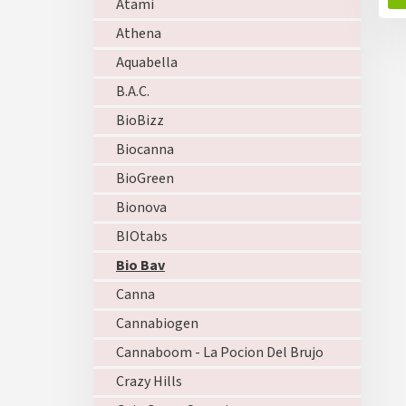
Atami
Athena
Aquabella
B.A.C.
BioBizz
Biocanna
BioGreen
Bionova
BIOtabs
Bio Bav
Canna
Cannabiogen
Cannaboom - La Pocion Del Brujo
Crazy Hills