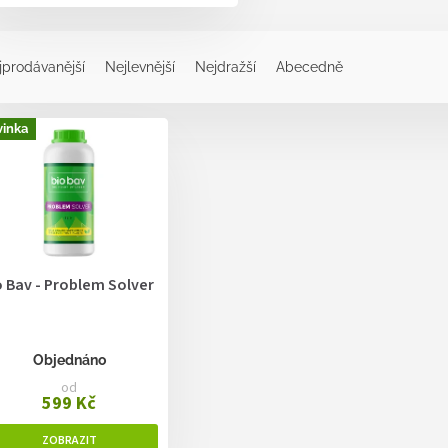
jprodávanější
Nejlevnější
Nejdražší
Abecedně
inka
o Bav - Problem Solver
Objednáno
od
599 Kč