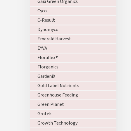
Gaia Green Organics
Cyco
C-Result
Dynomyco
Emerald Harvest
EYVA
Floraflex®
Florganics
GardeniX
Gold Label Nutrients
Greenhouse Feeding
Green Planet
Grotek
Growth Technology