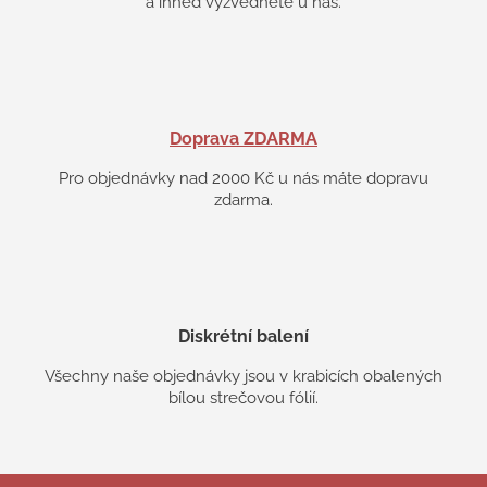
a ihned vyzvedněte u nás.
Doprava ZDARMA
Pro objednávky nad 2000 Kč u nás máte dopravu
zdarma.
Diskrétní balení
Všechny naše objednávky jsou v krabicích obalených
bílou strečovou fólií.
Z