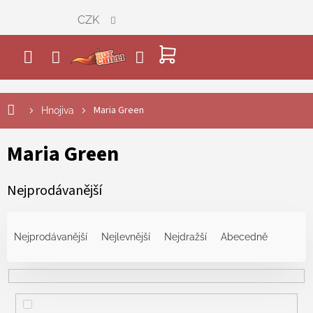
Přejít
CZK
na
obsah
NÁKUPNÍ
KOŠÍK
Maria Green
Hnojiva
Maria Green
Nejprodávanější
Ř
a
Nejprodávanější
Nejlevnější
Nejdražší
Abecedně
z
e
n
í
p