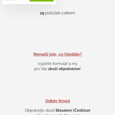
19
položek celkem
O
v
l
á
d
a
c
í
p
Nenašli jste, co hledáte?
r
v
Vyplňte formulář a my
k
pro Vás
zboží objednáme
!
y
v
ý
p
i
s
Odběr ihned
u
Objednejte zboží
Skladem (Čestlice)