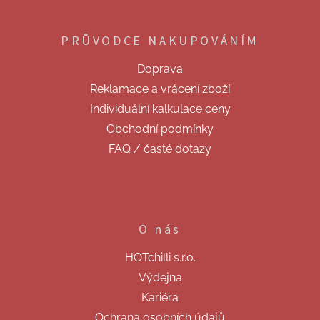
á
p
PRŮVODCE NAKUPOVÁNÍM
a
t
Doprava
í
Reklamace a vrácení zboží
Individuální kalkulace ceny
Obchodní podmínky
FAQ / časté dotazy
O nás
HOTchilli s.r.o.
Výdejna
Kariéra
Ochrana osobních údajů