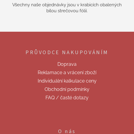
Všechny naše objednávky jsou v krabicích obalených
bílou strečovou fólií.
Z
á
p
PRŮVODCE NAKUPOVÁNÍM
a
t
Doprava
í
Reklamace a vrácení zboží
Individuální kalkulace ceny
Obchodní podmínky
FAQ / časté dotazy
O nás