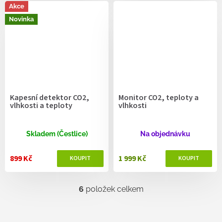
Akce
Novinka
Kapesní detektor CO2,
Monitor CO2, teploty a
vlhkosti a teploty
vlhkosti
Skladem (Čestlice)
Na objednávku
899 Kč
1 999 Kč
6
položek celkem
O
v
l
á