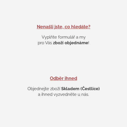
d
a
c
í
p
Nenašli jste, co hledáte?
r
v
Vyplňte formulář a my
k
pro Vás
zboží objednáme
!
y
v
ý
p
i
s
Odběr ihned
u
Objednejte zboží
Skladem (Čestlice)
a ihned vyzvedněte u nás.