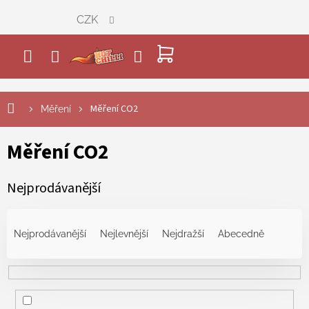
Přejít
CZK
na
obsah
NÁKUPNÍ
KOŠÍK
Měření CO2
Měření
Měření CO2
Nejprodávanější
Ř
a
Nejprodávanější
Nejlevnější
Nejdražší
Abecedně
z
e
n
í
p