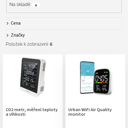
r
Na skladě
4
o
d
Cena
u
k
Značky
t
ů
Položek k zobrazení:
6
V
ý
p
i
s
p
r
o
d
CO2 metr, měření teploty
Urban WiFi Air Quality
u
a vlhkosti
monitor
k
t