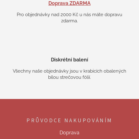
Doprava ZDARMA
Pro objednávky nad 2000 Kč u nás máte dopravu
zdarma.
Diskrétní balení
Všechny naše objednávky jsou v krabicích obalených
bílou strečovou fólií.
Z
á
p
PRŮVODCE NAKUPOVÁNÍM
a
t
Doprava
í