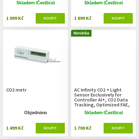
ů
Skladem (Čestlice)
Skladem (Čestlice)
1 099 Kč
1 699 Kč
Novinka
CO2 metr
AC Infinity CO2 + Light
Sensor Exclusively for
Controller AI+, CO2 Data
Tracking, Optimized FAE,
Day & Night Scheduling,
Objednáno
Skladem (Čestlice)
Enables Equipment
Control Programming
1 499 Kč
1 700 Kč