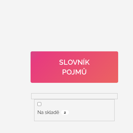
SLOVNÍK
POJMŮ
Na skladě
2