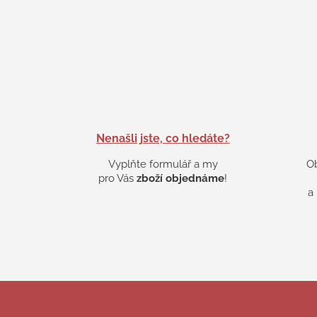
Nenašli jste, co hledáte?
Vyplňte formulář a my
O
pro Vás
zboží objednáme
!
a
Z
á