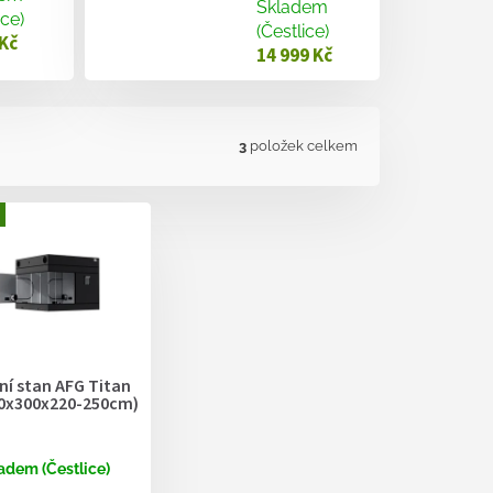
Skladem
ice)
(Čestlice)
 Kč
14 999 Kč
3
položek celkem
ní stan AFG Titan
00x300x220-250cm)
adem (Čestlice)