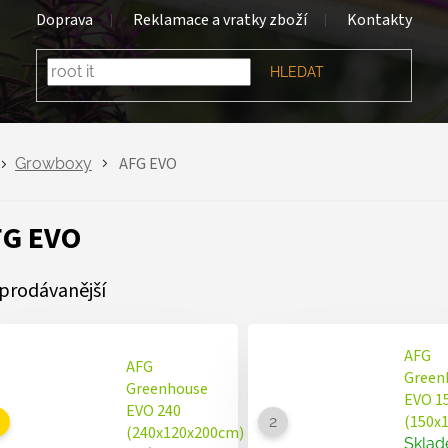
Doprava
Reklamace a vratky zboží
Kontakty
HLEDAT
AFG EVO
Growboxy
FG EVO
prodávanější
AFG
AFG
Green
Greenhouse
EVO 1
EVO 240
(150x
(240x120x200cm)
Skla