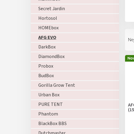
Secret Jardin
Hortosol
HOMEbox
Ř
AFG EVO
a
Ne
z
DarkBox
e
V
DiamondBox
n
Nov
ý
í
Probox
p
p
i
BudBox
r
s
o
Gorilla Grow Tent
p
d
Urban Box
r
u
o
k
PURE TENT
AF
d
(1
t
Phantom
u
ů
k
BlackBox BBS
t
Dutchmaster