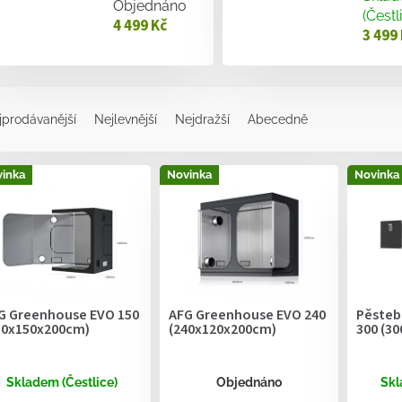
Objednáno
(Čestl
4 499 Kč
3 499
jprodávanější
Nejlevnější
Nejdražší
Abecedně
inka
Novinka
Novinka
G Greenhouse EVO 150
AFG Greenhouse EVO 240
Pěsteb
50x150x200cm)
(240x120x200cm)
300 (3
Skladem (Čestlice)
Objednáno
Skl