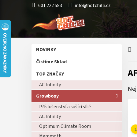
Přejít
601 222 583
info@hotchilli.cz
na
obsah
P
Přeskočit
NOVINKY
o
kategorie
s
Čistíme Sklad
t
A
r
TOP ZNAČKY
a
AC Infinity
n
Nej
n
Growboxy
í
p
Příslušenství a sušící sítě
a
AC Infinity
n
Optimum Climate Room
e
l
Mammoth