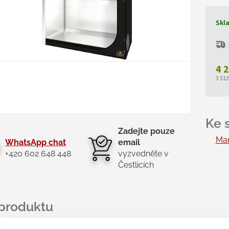
Skl
4 
3 51
Měr
cen
Zadejte pouze
Man
WhatsApp chat
email
+420 602 648 448
vyzvedněte v
Čestlicích