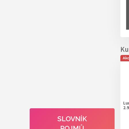
Ak
Lu
2.9
SLOVNÍK
POJMŮ