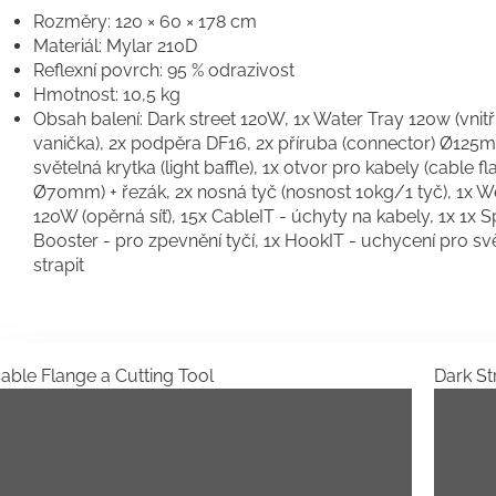
Rozměry: 120 × 60 × 178 cm
Materiál: Mylar 210D
Reflexní povrch: 95 % odrazivost
Hmotnost: 10,5 kg
Obsah balení: Dark street 120W, 1x Water Tray 120w (vnitř
vanička), 2x podpěra DF16, 2x příruba (connector) Ø125m
světelná krytka (light baffle), 1x otvor pro kabely (cable f
Ø70mm) + řezák, 2x nosná tyč (nosnost 10kg/1 tyč), 1x 
120W (opěrná síť), 15x CableIT - úchyty na kabely, 1x 1x 
Booster - pro zpevnění tyčí, 1x HookIT - uchycení pro svě
strapit