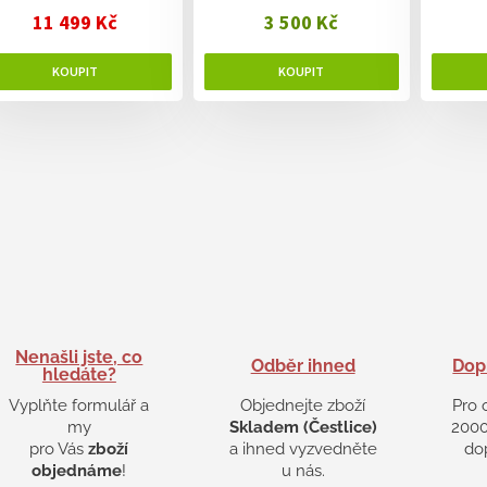
11 499 Kč
3 500 Kč
Nenašli jste, co
Odběr ihned
Dop
hledáte?
Vyplňte formulář a
Objednejte zboží
Pro 
my
Skladem (Čestlice)
2000
pro Vás
zboží
a ihned vyzvedněte
do
objednáme
!
u nás.