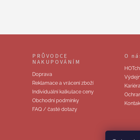
Z
á
p
PRŮVODCE
O ná
a
NAKUPOVÁNÍM
t
HOTchill
í
Doprava
Výdej
Reklamace a vrácení zboží
Kariér
Individuální kalkulace ceny
Ochran
Obchodní podmínky
Kontak
FAQ / časté dotazy