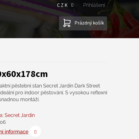
CZK
Přihlášení
NÁKUPNÍ
Prázdný košík
KOŠÍK
20x60x178cm
tní pěstební stan Secret Jardin Dark Street
deální pro indoor pěstování. S vysokou reflexní
a snadnou montáží.
a:
Secret Jardin
06
ní informace