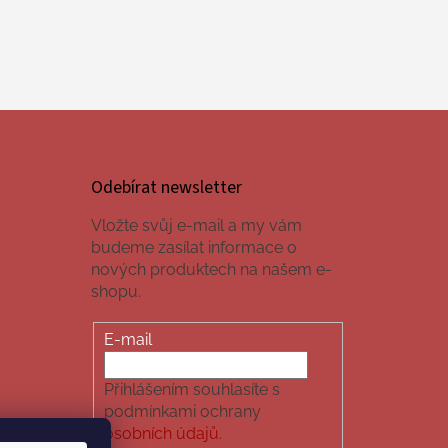
Odebírat newsletter
Vložte svůj e-mail a my vám
budeme zasílat informace o
nových produktech na našem e-
shopu.
E-mail
Přihlášením souhlasíte s
podmínkami ochrany
osobních údajů.