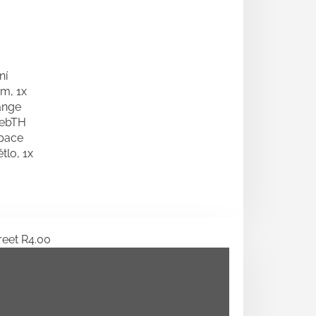
ní
m, 1x
lange
WebTH
Space
tlo, 1x