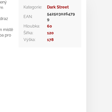
žený
Kategorie
:
Dark Street
cm
542503026479
EAN
:
odraz
9
Hloubka
:
60
m místě
Šířka
:
120
lba pro
Výška
:
178