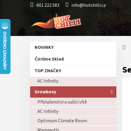
Přejít
601 222 583
info@hotchilli.cz
na
obsah
P
Přeskočit
NOVINKY
o
kategorie
s
Čistíme Sklad
t
Se
r
TOP ZNAČKY
a
AC Infinity
n
n
Growboxy
í
p
Příslušenství a sušící sítě
a
AC Infinity
n
Optimum Climate Room
e
l
Mammoth