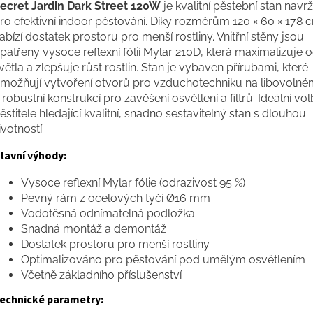
ecret Jardin Dark Street 120W
je kvalitní pěstební stan navr
ro efektivní indoor pěstování. Díky rozměrům 120 × 60 × 178 
abízí dostatek prostoru pro menší rostliny. Vnitřní stěny jsou
patřeny vysoce reflexní fólií Mylar 210D, která maximalizuje 
větla a zlepšuje růst rostlin. Stan je vybaven přírubami, které
možňují vytvoření otvorů pro vzduchotechniku na libovolné
 robustní konstrukcí pro zavěšení osvětlení a filtrů. Ideální vo
ěstitele hledající kvalitní, snadno sestavitelný stan s dlouhou
ivotností.
lavní výhody:
Vysoce reflexní Mylar fólie (odrazivost 95 %)
Pevný rám z ocelových tyčí Ø16 mm
Vodotěsná odnímatelná podložka
Snadná montáž a demontáž
Dostatek prostoru pro menší rostliny
Optimalizováno pro pěstování pod umělým osvětlením
Včetně základního příslušenství
echnické parametry: