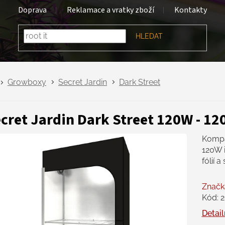
Doprava
Reklamace a vratky zboží
Kontakty
HLEDAT
Growboxy
Secret Jardin
Dark Street
cret Jardin Dark Street 120W - 1
Kompak
120W i
fólií 
Značk
Kód:
2
Detail