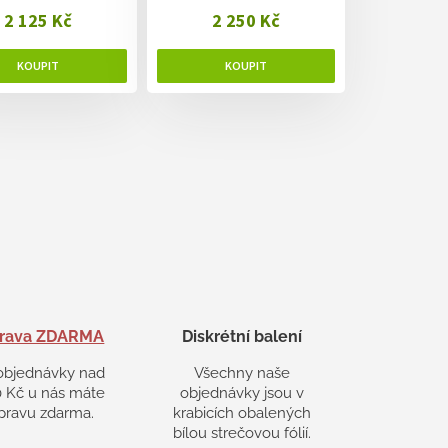
2 125 Kč
2 250 Kč
rava ZDARMA
Diskrétní balení
objednávky nad
Všechny naše
 Kč u nás máte
objednávky jsou v
pravu zdarma.
krabicích obalených
bílou strečovou fólií.