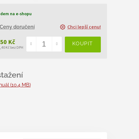
adem na e-shopu
Chci lepší cenu!
Ceny doručení
250 Kč
2,40 Kč bez DPH
ná
a:
uál (10.4 MB)