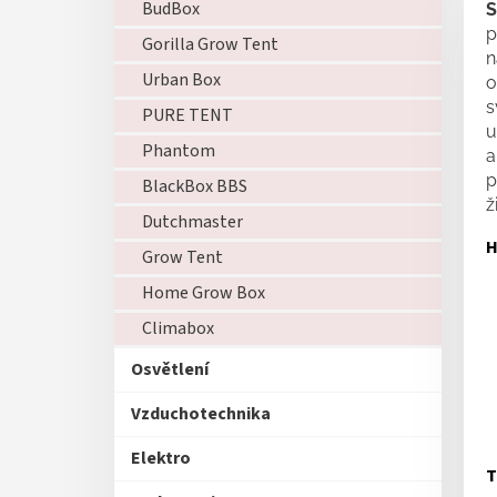
BudBox
S
p
Gorilla Grow Tent
n
Urban Box
o
s
PURE TENT
u
Phantom
a
p
BlackBox BBS
ž
Dutchmaster
H
Grow Tent
Home Grow Box
Climabox
Osvětlení
Vzduchotechnika
Elektro
T