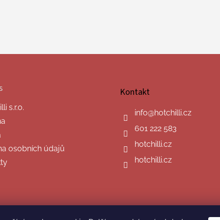
s
Kontakt
i s.r.o.
info
@
hotchilli.cz
na
601 222 583
a
hotchilli.cz
a osobních údajů
hotchilli.cz
ty