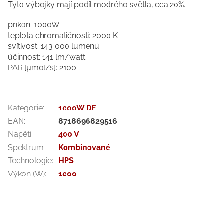
Tyto výbojky mají podíl modrého světla, cca.20%.
příkon: 1000W
teplota chromatičnosti: 2000 K
svítivost: 143 000 lumenů
účinnost: 141 lm/watt
PAR [µmol/s]: 2100
Kategorie
:
1000W DE
EAN
:
8718696829516
Napětí
:
400 V
Spektrum
:
Kombinované
Technologie
:
HPS
Výkon (W)
:
1000