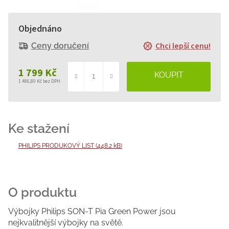
Objednáno
Chci lepší cenu!
Ceny doručení
1 799 Kč
1 486,80 Kč bez DPH
Měrná
cena:
PHILIPS PRODUKOVÝ LIST (448.2 kB)
Výbojky Philips SON-T Pia Green Power jsou
nejkvalitnější výbojky na světě.