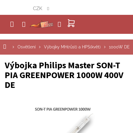
Přejít
CZK
na
obsah
NÁKUPNÍ
KOŠÍK
Osvětlení
Výbojky MH(růst) a HPS(květ)
1000W DE
Výbojka Philips Master SON-T
PIA GREENPOWER 1000W 400V
DE