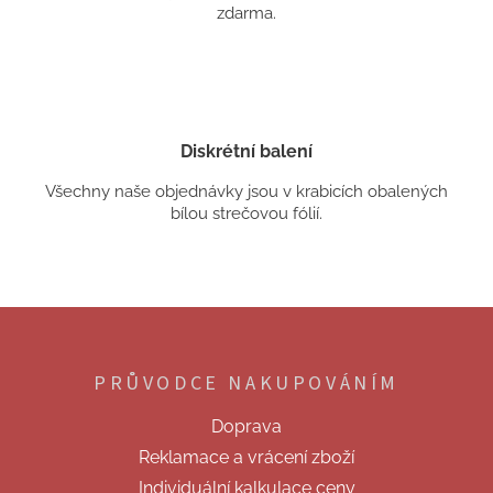
zdarma.
Diskrétní balení
Všechny naše objednávky jsou v krabicích obalených
bílou strečovou fólií.
Z
á
p
PRŮVODCE NAKUPOVÁNÍM
a
t
Doprava
í
Reklamace a vrácení zboží
Individuální kalkulace ceny