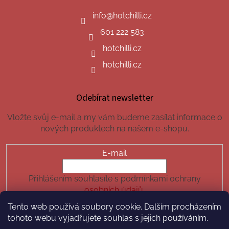
info
@
hotchilli.cz
601 222 583
hotchilli.cz
hotchilli.cz
Odebírat newsletter
Vložte svůj e-mail a my vám budeme zasílat informace o
nových produktech na našem e-shopu.
E-mail
Přihlášením souhlasíte s podmínkami ochrany
osobních údajů.
Tento web používá soubory cookie. Dalším procházením
PŘIHLÁSIT SE
tohoto webu vyjadřujete souhlas s jejich používáním.