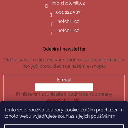
info
@
hotchilli.cz
601 222 583
hotchilli.cz
hotchilli.cz
Odebírat newsletter
Vložte svůj e-mail a my vám budeme zasílat informace o
nových produktech na našem e-shopu.
E-mail
Přihlášením souhlasíte s podmínkami ochrany
osobních údajů.
Tento web používá soubory cookie. Dalším procházením
PŘIHLÁSIT SE
tohoto webu vyjadřujete souhlas s jejich používáním.