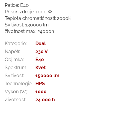
Patice: E40
Příkon zdroje: 1000 W
Teplota chromatičnosti: 2000K
Svítivost: 130000 lm
životnost max: 24000h
Kategorie
:
Dual
Napětí
:
230 V
Objímka
:
E40
Spektrum
:
Květ
Svítivost
:
150000 lm
Technologie
:
HPS
Výkon (W)
:
1000
Životnost
:
24 000 h