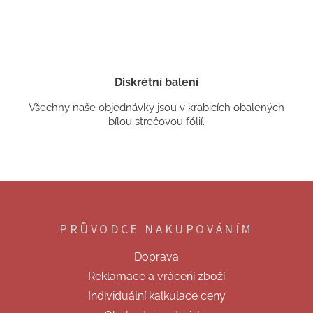
Diskrétní balení
Všechny naše objednávky jsou v krabicích obalených
bílou strečovou fólií.
Z
á
p
PRŮVODCE NAKUPOVÁNÍM
a
t
Doprava
í
Reklamace a vrácení zboží
Individuální kalkulace ceny