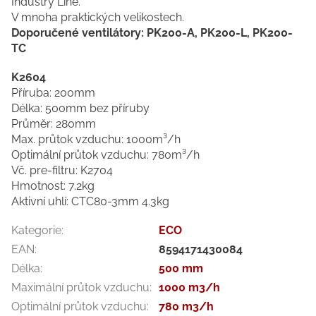
Industry Line.
V mnoha praktických velikostech.
Doporučené ventilátory: PK200-A, PK200-L, PK200-
TC
K2604
Příruba: 200mm
Délka: 500mm bez příruby
Průměr: 280mm
Max. průtok vzduchu: 1000m³/h
Optimální průtok vzduchu: 780m³/h
Vč. pre-filtru: K2704
Hmotnost: 7.2kg
Aktivní uhlí: CTC80-3mm 4.3kg
Kategorie
:
ECO
EAN
:
8594171430084
Délka
:
500 mm
Maximální průtok vzduchu
:
1000 m3/h
Optimální průtok vzduchu
:
780 m3/h