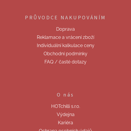
Z
á
p
PRŮVODCE NAKUPOVÁNÍM
a
t
Doprava
í
Reklamace a vrácení zboží
Individuální kalkulace ceny
Obchodní podmínky
FAQ / časté dotazy
O nás
HOTchilli s.r.o.
Výdejna
Kariéra
Ochrana osobních údajů