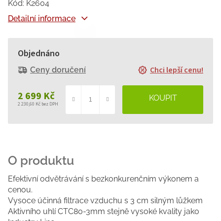
Kód:
K2604
Detailní informace
Objednáno
Chci lepší cenu!
Ceny doručení
2 699 Kč
2 230,60 Kč bez DPH
Měrná
cena:
Efektivní odvětrávání s bezkonkurenčním výkonem a
cenou.
Vysoce účinná filtrace vzduchu s 3 cm silným lůžkem
Aktivního uhlí CTC80-3mm stejně vysoké kvality jako