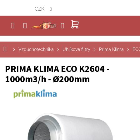
Přejít
CZK
na
obsah
NÁKUPNÍ
KOŠÍK
Vzduchotechnika
Uhlíkové filtry
Prima Klima
EC
PRIMA KLIMA ECO K2604 -
1000m3/h - Ø200mm