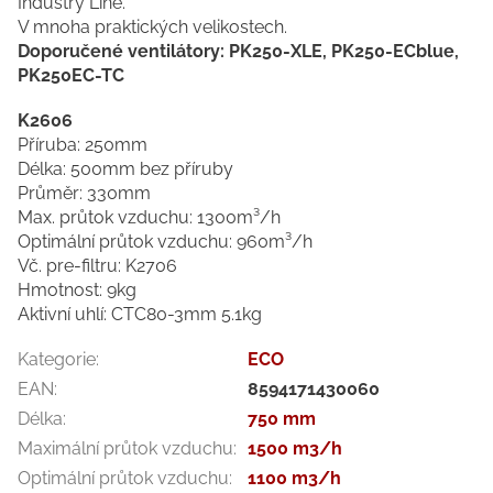
Industry Line.
V mnoha praktických velikostech.
Doporučené ventilátory: PK250-XLE, PK250-ECblue,
PK250EC-TC
K2606
Příruba: 250mm
Délka: 500mm bez příruby
Průměr: 330mm
Max. průtok vzduchu: 1300m³/h
Optimální průtok vzduchu: 960m³/h
Vč. pre-filtru: K2706
Hmotnost: 9kg
Aktivní uhlí: CTC80-3mm 5.1kg
Kategorie
:
ECO
EAN
:
8594171430060
Délka
:
750 mm
Maximální průtok vzduchu
:
1500 m3/h
Optimální průtok vzduchu
:
1100 m3/h