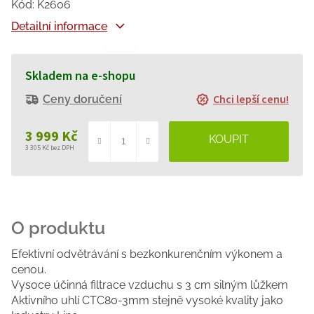
Kód:
K2606
Detailní informace
Skladem na e-shopu
Chci lepší cenu!
Ceny doručení
3 999 Kč
3 305 Kč bez DPH
Měrná
cena:
Efektivní odvětrávání s bezkonkurenčním výkonem a
cenou.
Vysoce účinná filtrace vzduchu s 3 cm silným lůžkem
Aktivního uhlí CTC80-3mm stejně vysoké kvality jako