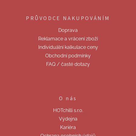
Z
á
p
PRŮVODCE NAKUPOVÁNÍM
a
t
Doprava
í
Reklamace a vrácení zboží
Individuální kalkulace ceny
Obchodní podmínky
FAQ / časté dotazy
O nás
HOTchilli s.r.o.
Výdejna
Kariéra
Ochrana osobních údajů