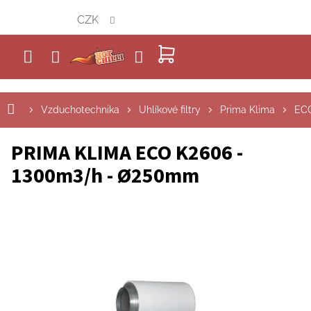
Přejít
CZK
na
obsah
NÁKUPNÍ
KOŠÍK
Vzduchotechnika
Uhlíkové filtry
Prima Klima
EC
PRIMA KLIMA ECO K2606 -
1300m3/h - Ø250mm