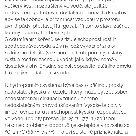
veškerý kyslík rozpuštěný ve vodě, ale jestliže
nedokážou spotřebovat dostatečné množství kapaliny,
aby se tak obnovila přítomnost vzduchu v prostoru
uvnitř půdy, přestávají fungovat. Při tomto stavu začnou
kořeny odumírat během 24 hodin.
S odumíráním kořenů se snižuje schopnost rostlin
spotřebovávat vodu a živiny, což vyvolá příznaky
nutričního deficitu (většinou blednutí, pomalý a slabý
růst), a rostliny začnou uvadat, jako kdyby neměly
dostatek vláhy. Snadno se pak dopustíte fatálního omylu
tím, že jim přidáte další vodu.
U hydroponního systému bývá často příčinou prostý
nedostatek kyslíku v roztoku, který může být způsoben
nedostatečnou cirkulací vzduchu a/nebo
nedostatečným provzdušňováním. Vysoké teploty v
jímce rovněž narušují schopnost kyslíku rozpouštět se
ve vodě. Teploty přesahující 25 ºC (77 ºF) způsobí
nakonec problémy; doporučuje se teplota v rozsahu 20
ºC–24 ºC (68 ºF–75 ºF). Projeví se stejné příznaky jako u