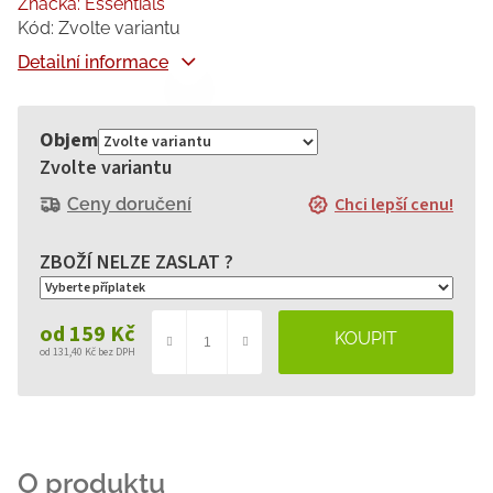
Značka:
Essentials
Kód:
Zvolte variantu
Detailní informace
Objem
Zvolte variantu
Chci lepší cenu!
Ceny doručení
od
159 Kč
od
131,40 Kč
bez DPH
Měrná
cena: