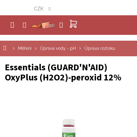
Přejít
CZK
na
obsah
NÁKUPNÍ
KOŠÍK
Měření
Úprava vody - pH
Úprava roztoku
Essentials (GUARD'N'AID)
OxyPlus (H2O2)-peroxid 12%