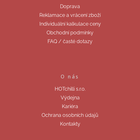
t
Doprava
í
Reklamace a vrácení zboží
Individuální kalkulace ceny
Obchodní podmínky
FAQ / časté dotazy
O nás
HOTchilli s.r.o.
Výdejna
Kariéra
Ochrana osobních údajů
Kontakty