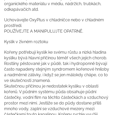
organického materiálu v médiu, nádržích, trubkách,
odkapávačích atd.
Uchovávejte OxyPlus v chladničce nebo v chladném
prostředí.
POUŽÍVEJTE A MANIPULUJTE OPATRNĚ.
Kyslík v živném roztoku
Kořeny potřebují kyslík ke svému růstu a nízká hladina
kyslíku bývá hlavní příčinou téměř všech jejich chorob.
Rostliny pěstované jak v půdě, tak i hydroponně bývají
často napadeny stejným syndromem kořenové hniloby
a nadměrné zálivky, i když se jen málokdy chápe, co to
ve skutečnosti znamená.
Skutečnou příčinou je nedostatek kyslíku v oblasti
kořenů. V půdním systému půda obsahuje půdní
částečky, vodní film na těchto částečkách a vzduchový
prostor mezi nimi. Jestliže se do půdy dostane příliš
mnoho vody, zaplní se vzduchové mezery mezi
částečkami touto kapalinou. Kořeny rychle využijí