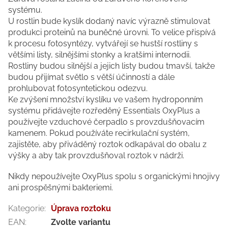
systému.
U rostlin bude kyslík dodaný navíc výrazně stimulovat
produkci proteinů na buněčné úrovni. To velice přispívá
k procesu fotosyntézy, vytvářejí se hustší rostliny s
většími listy, silnějšími stonky a kratšími internodii.
Rostliny budou silnější a jejich listy budou tmavší, takže
budou přijímat světlo s větší účinností a dále
prohlubovat fotosyntetickou odezvu.
Ke zvýšení množství kyslíku ve vašem hydroponním
systému přidávejte rozředěný Essentials OxyPlus a
používejte vzduchové čerpadlo s provzdušňovacím
kamenem. Pokud používáte recirkulační systém,
zajistěte, aby přiváděný roztok odkapával do obalu z
výšky a aby tak provzdušňoval roztok v nádrži.
Nikdy nepoužívejte OxyPlus spolu s organickými hnojivy
ani prospěšnými bakteriemi.
Kategorie
:
Úprava roztoku
EAN
:
Zvolte variantu