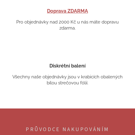
Doprava ZDARMA
Pro objednávky nad 2000 Kč u nás máte dopravu
zdarma.
Diskrétní balení
Všechny naše objednávky jsou v krabicích obalených
bílou strečovou fólií.
Z
á
p
PRŮVODCE NAKUPOVÁNÍM
a