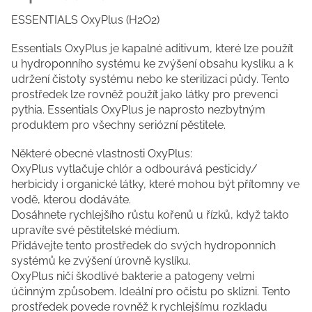
ESSENTIALS OxyPlus (H2O2)
Essentials OxyPlus je kapalné aditivum, které lze použít
u hydroponního systému ke zvýšení obsahu kyslíku a k
udržení čistoty systému nebo ke sterilizaci půdy. Tento
prostředek lze rovněž použít jako látky pro prevenci
pythia. Essentials OxyPlus je naprosto nezbytným
produktem pro všechny seriózní pěstitele.
Některé obecné vlastnosti OxyPlus:
OxyPlus vytlačuje chlór a odbourává pesticidy/
herbicidy i organické látky, které mohou být přítomny ve
vodě, kterou dodáváte.
Dosáhnete rychlejšího růstu kořenů u řízků, když takto
upravíte své pěstitelské médium.
Přidávejte tento prostředek do svých hydroponních
systémů ke zvýšení úrovně kyslíku.
OxyPlus ničí škodlivé bakterie a patogeny velmi
účinným způsobem. Ideální pro očistu po sklizni. Tento
prostředek povede rovněž k rychlejšímu rozkladu