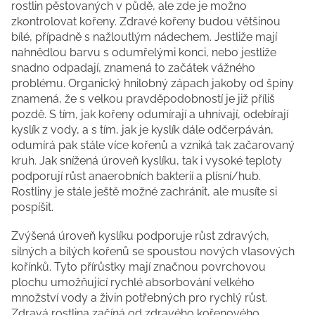
rostlin pěstovaných v půdě, ale zde je možno
zkontrolovat kořeny. Zdravé kořeny budou většinou
bílé, případně s nažloutlým nádechem. Jestliže mají
nahnědlou barvu s odumřelými konci, nebo jestliže
snadno odpadají, znamená to začátek vážného
problému. Organický hnilobný zápach jakoby od špíny
znamená, že s velkou pravděpodobností je již příliš
pozdě. S tím, jak kořeny odumírají a uhnívají, odebírají
kyslík z vody, a s tím, jak je kyslík dále odčerpáván,
odumírá pak stále více kořenů a vzniká tak začarovaný
kruh. Jak snížená úroveň kyslíku, tak i vysoké teploty
podporují růst anaerobních bakterií a plísní/hub.
Rostliny je stále ještě možné zachránit, ale musíte si
pospíšit.
Zvýšená úroveň kyslíku podporuje růst zdravých,
silných a bílých kořenů se spoustou nových vlasových
kořínků. Tyto přírůstky mají značnou povrchovou
plochu umožňující rychlé absorbování velkého
množství vody a živin potřebných pro rychlý růst.
Zdravá rostlina začíná od zdravého kořenového