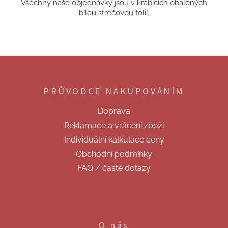
Všechny naše objednávky jsou v krabicích obalených
bílou strečovou fólií.
Z
á
p
PRŮVODCE NAKUPOVÁNÍM
a
t
Doprava
í
Reklamace a vrácení zboží
Individuální kalkulace ceny
Obchodní podmínky
FAQ / časté dotazy
O nás