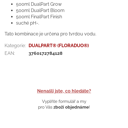
500ml DualPart Grow
500ml DualPart Bloom
500ml FinalPart Finish
suché pH-.
Tato kombinace je určena pro tvrdou vodu.
Kategorie
:
DUALPART® (FLORADUO®)
EAN
:
3760172784128
Nenašli jste, co hledáte?
Vyplňte formulář a my
pro Vás
zboží objednáme
!