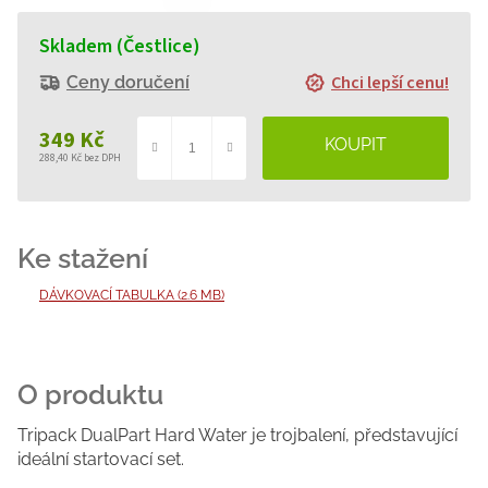
Skladem (Čestlice)
Chci lepší cenu!
Ceny doručení
349 Kč
288,40 Kč bez DPH
Měrná
cena:
DÁVKOVACÍ TABULKA (2.6 MB)
Tripack DualPart Hard Water je trojbalení, představující
ideální startovací set.