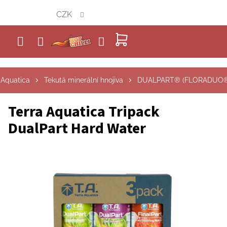
Přejít
CZK
na
obsah
NÁKUPNÍ
KOŠÍK
 Aquatica
Tekutá minerální hnojiva
DUALPART® (FLORADUO
Terra Aquatica Tripack
DualPart Hard Water