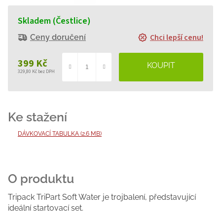
Skladem (Čestlice)
Chci lepší cenu!
Ceny doručení
399 Kč
329,80 Kč bez DPH
Měrná
cena:
DÁVKOVACÍ TABULKA (2.6 MB)
Tripack TriPart Soft Water je trojbalení, představující
ideální startovací set.