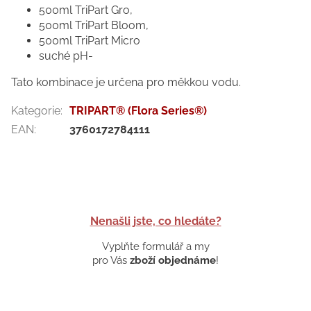
500ml TriPart Gro,
500ml TriPart Bloom,
500ml TriPart Micro
suché pH-
Tato kombinace je určena pro měkkou vodu.
Kategorie
:
TRIPART® (Flora Series®)
EAN
:
3760172784111
Nenašli jste, co hledáte?
Vyplňte formulář a my
pro Vás
zboží objednáme
!