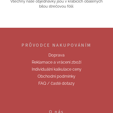
Všechny naše objednávky jsou v krabicích obalených
bílou strečovou fólií.
Z
á
p
PRŮVODCE NAKUPOVÁNÍM
a
t
Doprava
í
Reklamace a vrácení zboží
Individuální kalkulace ceny
Obchodní podmínky
FAQ / časté dotazy
O nás