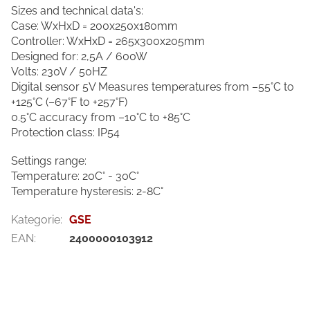
Sizes and technical data's:
Case: WxHxD = 200x250x180mm
Controller: WxHxD = 265x300x205mm
Designed for: 2,5A / 600W
Volts: 230V / 50HZ
Digital sensor 5V Measures temperatures from –55°C to
+125°C (–67°F to +257°F)
0.5°C accuracy from –10°C to +85°C
Protection class: IP54
Settings range:
Temperature: 20C° - 30C°
Temperature hysteresis: 2-8C°
Kategorie
:
GSE
EAN
:
2400000103912