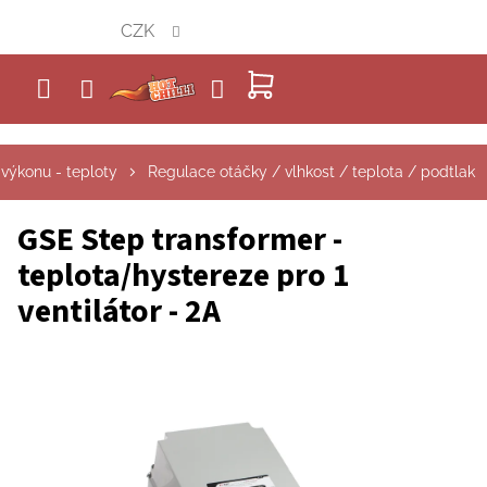
Přejít
CZK
na
obsah
NÁKUPNÍ
KOŠÍK
výkonu - teploty
Regulace otáčky / vlhkost / teplota / podtlak
GSE Step transformer -
teplota/hystereze pro 1
ventilátor - 2A