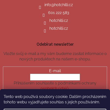
info
@
hotchilli.cz
601 222 583
hotchilli.cz
hotchilli.cz
Odebírat newsletter
Vložte svůj e-mail a my vám budeme zasílat informace o
nových produktech na našem e-shopu.
E-mail
Přihlášením souhlasíte s podmínkami ochrany
osobních údajů.
Tento web používá soubory cookie. Dalším procházením
PŘIHLÁSIT SE
tohoto webu vyjadřujete souhlas s jejich používáním.