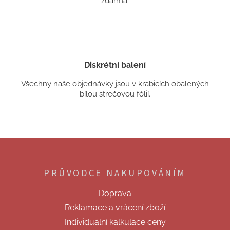
zdarma.
Diskrétní balení
Všechny naše objednávky jsou v krabicích obalených
bílou strečovou fólií.
Z
á
p
PRŮVODCE NAKUPOVÁNÍM
a
t
Doprava
í
Reklamace a vrácení zboží
Individuální kalkulace ceny