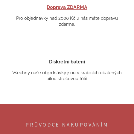
Doprava ZDARMA
Pro objednávky nad 2000 Kč u nás máte dopravu
zdarma.
Diskrétní balení
Všechny naše objednávky jsou v krabicích obalených
bílou strečovou fólií.
Z
á
p
PRŮVODCE NAKUPOVÁNÍM
a
t