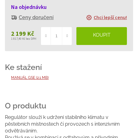
Na objednávku
Chci lepší cenu!
Ceny doručení
2 199 Kč
1 817,40 Kč bez DPH
Měrná
cena:
MANUÁL GSE (2.1 MB)
Regulátor slouží k udržení stabilního klimatu v
pěstebních místnostech či provozech s intenzívním
odvětráváním.
Používá se v kombinaci s odtahovým a přívodním