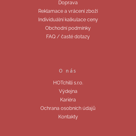
Doprava
í
Reklamace a vrácení zboží
Individuální kalkulace ceny
Obchodní podmínky
FAQ / časté dotazy
O nás
HOTchilli s.r.o.
Výdejna
Kariéra
Ochrana osobních údajů
Kontakty