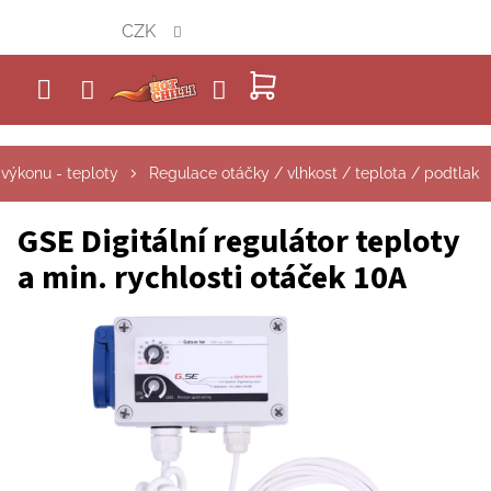
Přejít
CZK
na
obsah
NÁKUPNÍ
KOŠÍK
výkonu - teploty
Regulace otáčky / vlhkost / teplota / podtlak
GSE Digitální regulátor teploty
a min. rychlosti otáček 10A