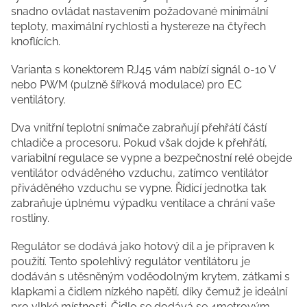
snadno ovládat nastavením požadované minimální
teploty, maximální rychlosti a hystereze na čtyřech
knoflících.
Varianta s konektorem RJ45 vám nabízí signál 0-10 V
nebo PWM (pulzně šířková modulace) pro EC
ventilátory.
Dva vnitřní teplotní snímače zabraňují přehřátí částí
chladiče a procesoru. Pokud však dojde k přehřátí,
variabilní regulace se vypne a bezpečnostní relé obejde
ventilátor odváděného vzduchu, zatímco ventilátor
přiváděného vzduchu se vypne. Řídicí jednotka tak
zabraňuje úplnému výpadku ventilace a chrání vaše
rostliny.
Regulátor se dodává jako hotový díl a je připraven k
použití. Tento spolehlivý regulátor ventilátoru je
dodáván s utěsněným voděodolným krytem, zátkami s
klapkami a čidlem nízkého napětí, díky čemuž je ideální
pro vlhké místnosti. Čidlo se dodává se 4metrovým