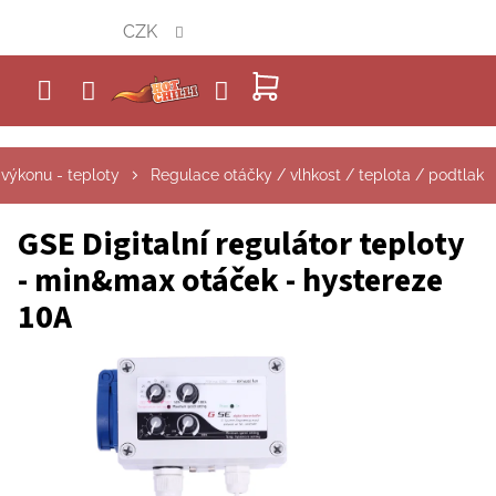
Přejít
CZK
na
obsah
NÁKUPNÍ
KOŠÍK
výkonu - teploty
Regulace otáčky / vlhkost / teplota / podtlak
GSE Digitalní regulátor teploty
- min&max otáček - hystereze
10A