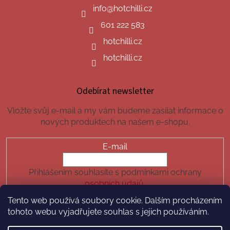
info
@
hotchilli.cz
601 222 583
hotchilli.cz
hotchilli.cz
Odebírat newsletter
Vložte svůj e-mail a my vám budeme zasílat informace o
nových produktech na našem e-shopu.
E-mail
Přihlášením souhlasíte s podmínkami ochrany
osobních údajů.
Tento web používá soubory cookie. Dalším procházením
PŘIHLÁSIT SE
tohoto webu vyjadřujete souhlas s jejich používáním.