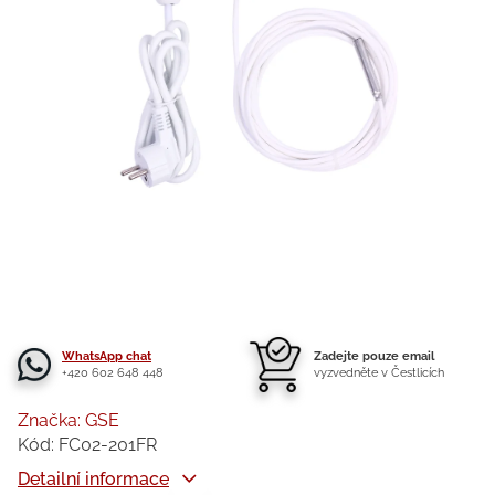
WhatsApp chat
Zadejte pouze email
+420 602 648 448
vyzvedněte v Čestlicích
Značka:
GSE
Kód:
FC02-201FR
Detailní informace