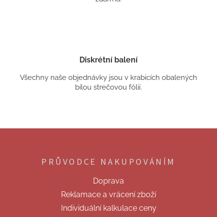
Diskrétní balení
Všechny naše objednávky jsou v krabicích obalených
bílou strečovou fólií.
Z
á
p
PRŮVODCE NAKUPOVÁNÍM
a
t
Doprava
í
Reklamace a vrácení zboží
Individuální kalkulace ceny