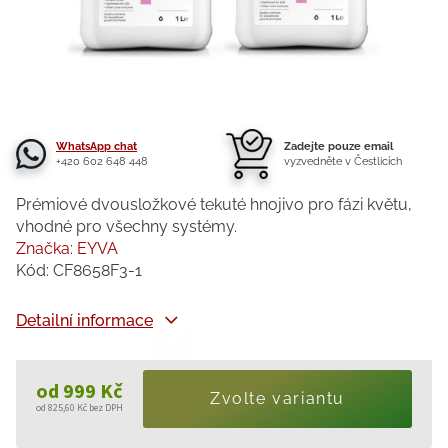
WhatsApp chat
Zadejte pouze email
+420 602 648 448
vyzvedněte v Čestlicích
Prémiové dvousložkové tekuté hnojivo pro fázi květu,
vhodné pro všechny systémy.
Značka:
EYVA
Kód:
CF8658F3-1
Detailní informace
od
999 Kč
Zvolte variantu
od
825,60 Kč
bez DPH
Měrná
cena: