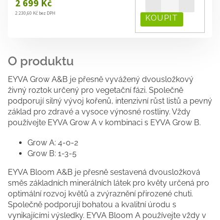
2 699 Kč
2 230,60 Kč bez DPH
EYVA Grow A&B je přesně vyvážený dvousložkový
živný roztok určený pro vegetační fázi. Společně
podporují silný vývoj kořenů, intenzivní růst listů a pevný
základ pro zdravé a vysoce výnosné rostliny. Vždy
používejte EYVA Grow A v kombinaci s EYVA Grow B.
Grow A: 4-0-2
Grow B: 1-3-5
EYVA Bloom A&B je přesně sestavená dvousložková
směs základních minerálních látek pro květy určená pro
optimální rozvoj květů a zvýraznění přirozené chuti.
Společně podporují bohatou a kvalitní úrodu s
vynikajícími výsledky. EYVA Bloom A používejte vždy v