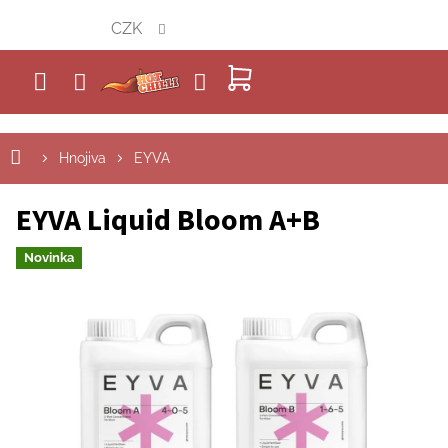
Přejít
CZK
na
obsah
NÁKUPNÍ
KOŠÍK
Hnojiva
EYVA
EYVA Liquid Bloom A+B
Novinka