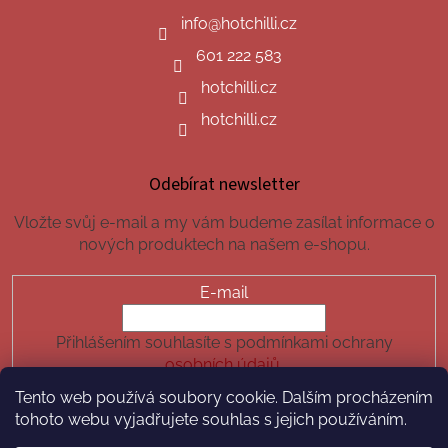
info
@
hotchilli.cz
601 222 583
hotchilli.cz
hotchilli.cz
Odebírat newsletter
Vložte svůj e-mail a my vám budeme zasílat informace o
nových produktech na našem e-shopu.
E-mail
Přihlášením souhlasíte s podmínkami ochrany
osobních údajů.
Tento web používá soubory cookie. Dalším procházením
PŘIHLÁSIT SE
tohoto webu vyjadřujete souhlas s jejich používáním.