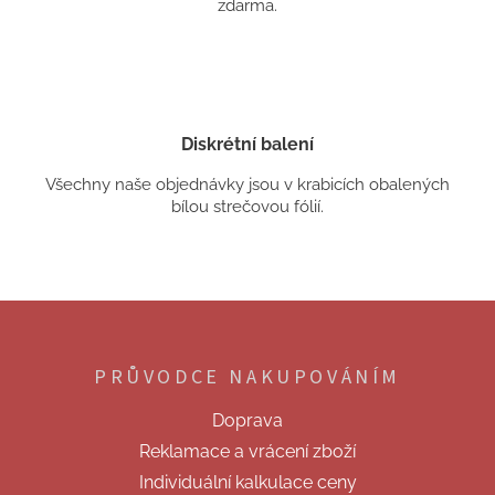
zdarma.
Diskrétní balení
Všechny naše objednávky jsou v krabicích obalených
bílou strečovou fólií.
Z
á
p
PRŮVODCE NAKUPOVÁNÍM
a
t
Doprava
í
Reklamace a vrácení zboží
Individuální kalkulace ceny