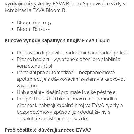
vynikajícími výsledky. EYVA Bloom A používejte vždy v
kombinaci s EYVA Bloom B.
Bloom A: 4-0-5
Bloom B: 1-6-5
Klíčové výhody kapalných hnojiv EYVA Liquid
Připraveno k použití - žádné míchání, žádné potíže
Přesné hnojení - vyvážené složení pro stabilní a
konzistentní růst
Perfektní pro automatizaci - bezproblémově
spolupracuje s dávkovacími systémy a kapkovou
závlahou
Univerzální - ideální pro malé i velké pěstitele
Pro pěstitele, kteří hledají maximální pohodlí a
přesnost, nabízejí kapalná hnojiva EYVA rychlý a
bezproblémový způsob, jak dodat živiny s
absolutní konzistencí – pokaždé.
Proč pěstitelé důvěřují značce EYVA?