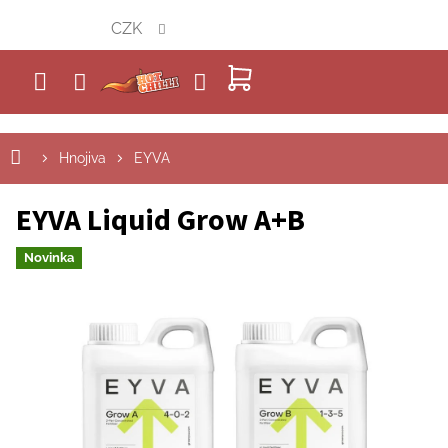
Přejít
CZK
na
obsah
NÁKUPNÍ
KOŠÍK
Hnojiva
EYVA
EYVA Liquid Grow A+B
Novinka