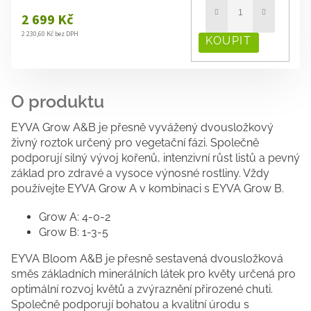
2 699 Kč
2 230,60 Kč bez DPH
EYVA Grow A&B je přesně vyvážený dvousložkový
živný roztok určený pro vegetační fázi. Společně
podporují silný vývoj kořenů, intenzivní růst listů a pevný
základ pro zdravé a vysoce výnosné rostliny. Vždy
používejte EYVA Grow A v kombinaci s EYVA Grow B.
Grow A: 4-0-2
Grow B: 1-3-5
EYVA Bloom A&B je přesně sestavená dvousložková
směs základních minerálních látek pro květy určená pro
optimální rozvoj květů a zvýraznění přirozené chuti.
Společně podporují bohatou a kvalitní úrodu s