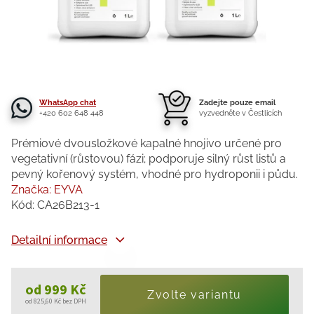
WhatsApp chat
Zadejte pouze email
+420 602 648 448
vyzvedněte v Čestlicích
Prémiové dvousložkové kapalné hnojivo určené pro
vegetativní (růstovou) fázi; podporuje silný růst listů a
pevný kořenový systém, vhodné pro hydroponii i půdu.
Značka:
EYVA
Kód:
CA26B213-1
Detailní informace
od
999 Kč
Zvolte variantu
od
825,60 Kč
bez DPH
Měrná