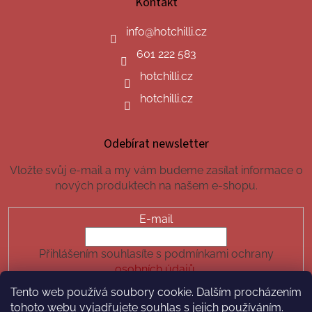
Kontakt
info
@
hotchilli.cz
601 222 583
hotchilli.cz
hotchilli.cz
Odebírat newsletter
Vložte svůj e-mail a my vám budeme zasílat informace o
nových produktech na našem e-shopu.
E-mail
Přihlášením souhlasíte s podmínkami ochrany
osobních údajů.
Tento web používá soubory cookie. Dalším procházením
PŘIHLÁSIT SE
tohoto webu vyjadřujete souhlas s jejich používáním.