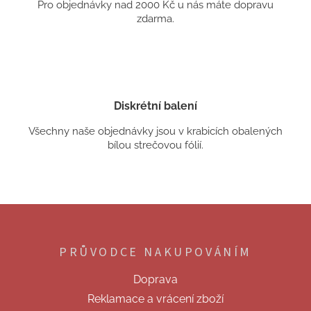
Pro objednávky nad 2000 Kč u nás máte dopravu
zdarma.
Diskrétní balení
Všechny naše objednávky jsou v krabicích obalených
bílou strečovou fólií.
Z
á
p
PRŮVODCE NAKUPOVÁNÍM
a
t
Doprava
í
Reklamace a vrácení zboží