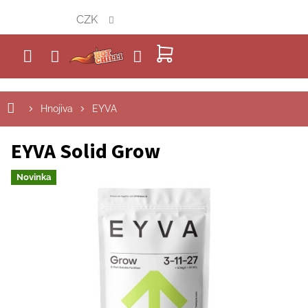
Přejít
CZK
na
obsah
NÁKUPNÍ
KOŠÍK
Hnojiva
EYVA
EYVA Solid Grow
Novinka