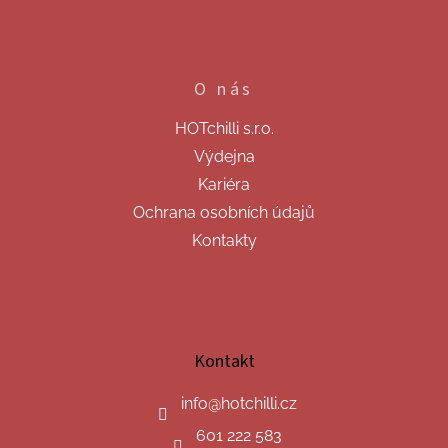
O nás
HOTchilli s.r.o.
Výdejna
Kariéra
Ochrana osobních údajů
Kontakty
Kontakt
info
@
hotchilli.cz
601 222 583