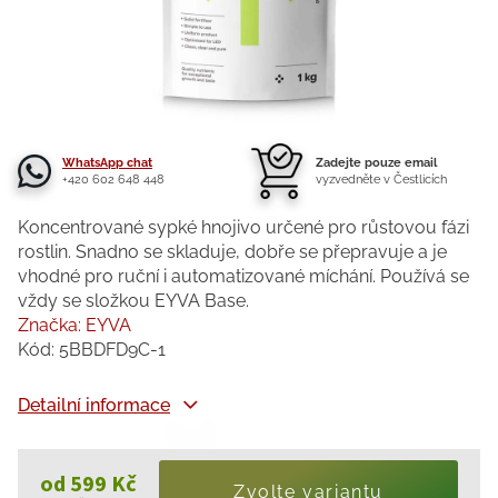
WhatsApp chat
Zadejte pouze email
+420 602 648 448
vyzvedněte v Čestlicích
Koncentrované sypké hnojivo určené pro růstovou fázi
rostlin. Snadno se skladuje, dobře se přepravuje a je
vhodné pro ruční i automatizované míchání. Používá se
vždy se složkou EYVA Base.
Značka:
EYVA
Kód:
5BBDFD9C-1
Detailní informace
od
599 Kč
Zvolte variantu