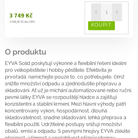
3 749 Kč
3 098,40 Kč bez DPH
EYVA Solid poskytují výkonné a flexibilní řešení ideální
pro velkopěstitele i hobby pěstitele. Efektivita je
prvořadá: namíchejte pouze to, co potřebujete, čímž
snížíte množství odpadu a zjednodušíte přepravu a
skladování. Ať už je míchání automatizované nebo ruční,
pevné látky EYVA se rozpouštějí hladce a zajišťují
konzistentní a stabilní krmení. Mezi hlavní výhody patří
koncentrovaný výkon, hospodárnost, dlouhá
skladovatelnost, snadné skladování, lehká přeprava a
flexibilní použití. Udržitelné postupy snižují množství
obalů, emisí a odpadu. S pevnými hnojivy EYVA získáte
přesnost, účinnost a spolehlivost přizpůsobenou