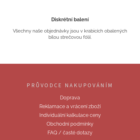
Diskrétní balení
Všechny naše objednávky jsou v krabicích obalených
bílou strečovou fólií.
Z
á
p
PRŮVODCE NAKUPOVÁNÍM
a
t
Doprava
í
Reklamace a vrácení zboží
Individuální kalkulace ceny
Obchodní podmínky
FAQ / časté dotazy