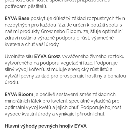
potřebám pěstitelů.
EYVA Base
poskytuje důležitý základ rozpustných živin
nezbytných pro každou fázi. Je určen k použití spolu s
našimi produkty Grow nebo Bloom, zajišťuje optimální
zdraví rostlin a výrazně podporuje růst, výjimečné
kvetení a chuť vaší úrody.
Uvolněte sílu
EYVA Grow
, vyváženého živného roztoku
vytvořeného na podporu vegetační fáze. Podporuje
silný vývoj kořenů, stimuluje energický růst listů a
vytváří pevný základ pro prosperující rostliny a bohatou
úrodu.
EYVA Bloom
je pečlivě sestavená směs základních
minerálních látek pro kvetení, speciálně vyladěná pro
optimální vývoj květů a jejich chuť. Podporuje hojnost
vysoce kvalitní úrody a vynikající přírodní chuť.
Hlavní výhody pevných hnojiv EYVA