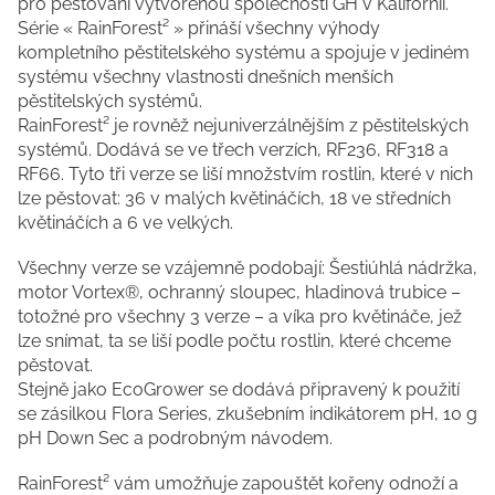
pro pěstování vytvořenou společností GH v Kalifornii.
Série « RainForest² » přináší všechny výhody
kompletního pěstitelského systému a spojuje v jediném
systému všechny vlastnosti dnešních menších
pěstitelských systémů.
RainForest² je rovněž nejuniverzálnějším z pěstitelských
systémů. Dodává se ve třech verzích, RF236, RF318 a
RF66. Tyto tři verze se liší množstvím rostlin, které v nich
lze pěstovat: 36 v malých květináčích, 18 ve středních
květináčích a 6 ve velkých.
Všechny verze se vzájemně podobají: Šestiúhlá nádržka,
motor Vortex®, ochranný sloupec, hladinová trubice –
totožné pro všechny 3 verze – a víka pro květináče, jež
lze snímat, ta se liší podle počtu rostlin, které chceme
pěstovat.
Stejně jako EcoGrower se dodává připravený k použití
se zásilkou Flora Series, zkušebním indikátorem pH, 10 g
pH Down Sec a podrobným návodem.
RainForest² vám umožňuje zapouštět kořeny odnoží a