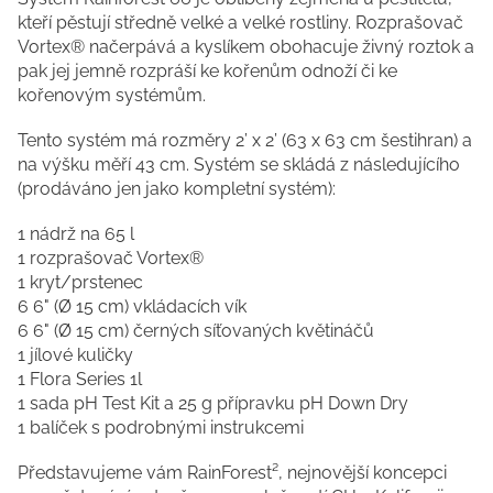
kteří pěstují středně velké a velké rostliny. Rozprašovač
Vortex® načerpává a kyslíkem obohacuje živný roztok a
pak jej jemně rozpráší ke kořenům odnoží či ke
kořenovým systémům.
Tento systém má rozměry 2’ x 2’ (63 x 63 cm šestihran) a
na výšku měří 43 cm. Systém se skládá z následujícího
(prodáváno jen jako kompletní systém):
1 nádrž na 65 l
1 rozprašovač Vortex®
1 kryt/prstenec
6 6" (Ø 15 cm) vkládacích vík
6 6" (Ø 15 cm) černých síťovaných květináčů
1 jílové kuličky
1 Flora Series 1l
1 sada pH Test Kit a 25 g přípravku pH Down Dry
1 balíček s podrobnými instrukcemi
Představujeme vám RainForest², nejnovější koncepci