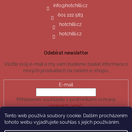
info
@
hotchilli.cz
601 222 583
hotchilli.cz
hotchilli.cz
Odebírat newsletter
Vložte svůj e-mail a my vám budeme zasílat informace o
nových produktech na našem e-shopu.
E-mail
Přihlášením souhlasíte s podmínkami ochrany
osobních údajů.
Tento web používá soubory cookie. Dalším procházením
PŘIHLÁSIT SE
tohoto webu vyjadřujete souhlas s jejich používáním.