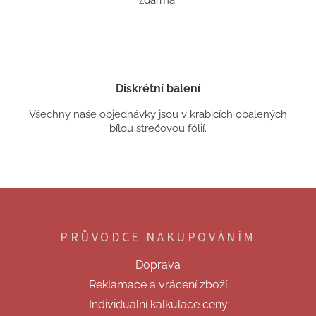
Diskrétní balení
Všechny naše objednávky jsou v krabicích obalených
bílou strečovou fólií.
Z
á
p
PRŮVODCE NAKUPOVÁNÍM
a
t
Doprava
í
Reklamace a vrácení zboží
Individuální kalkulace ceny