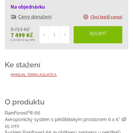
Na objednávku
Chci lepší cenu!
Ceny doručení
9 713 Kč
7 499 Kč
6 197,50 Kč bez DPH
Měrná
cena:
MANUAL TERRA AQUATICA
RainForest²® 66
Aeroponický systém s pěstitelským prostorem 6 x 6" (Ø
15 cm)
Systém Rainforest 66 je oblíbený zejména u pěstitelů,