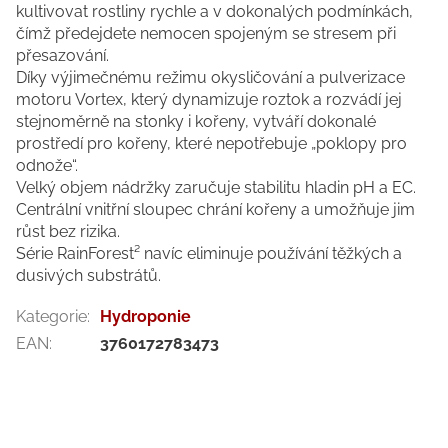
kultivovat rostliny rychle a v dokonalých podmínkách,
čímž předejdete nemocen spojeným se stresem při
přesazování.
Díky výjimečnému režimu okysličování a pulverizace
motoru Vortex, který dynamizuje roztok a rozvádí jej
stejnoměrně na stonky i kořeny, vytváří dokonalé
prostředí pro kořeny, které nepotřebuje „poklopy pro
odnože“.
Velký objem nádržky zaručuje stabilitu hladin pH a EC.
Centrální vnitřní sloupec chrání kořeny a umožňuje jim
růst bez rizika.
Série RainForest² navíc eliminuje používání těžkých a
dusivých substrátů.
Kategorie
:
Hydroponie
EAN
:
3760172783473