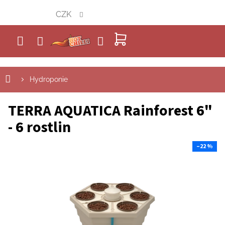
Přejít
CZK
na
obsah
NÁKUPNÍ
KOŠÍK
Hydroponie
TERRA AQUATICA Rainforest 6"
- 6 rostlin
–22 %