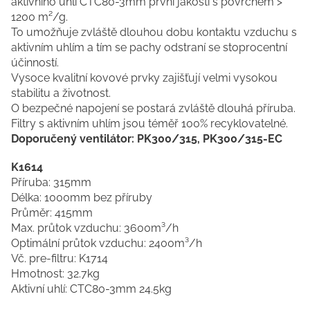
aktivního uhlí CTC80-3mm první jakosti s povrchem >
1200 m²/g.
To umožňuje zvláště dlouhou dobu kontaktu vzduchu s
aktivním uhlím a tím se pachy odstraní se stoprocentní
účinností.
Vysoce kvalitní kovové prvky zajišťují velmi vysokou
stabilitu a životnost.
O bezpečné napojení se postará zvláště dlouhá příruba.
Filtry s aktivním uhlím jsou téměř 100% recyklovatelné.
Doporučený ventilátor: PK300/315, PK300/315-EC
K1614
Příruba: 315mm
Délka: 1000mm bez příruby
Průměr: 415mm
Max. průtok vzduchu: 3600m³/h
Optimální průtok vzduchu: 2400m³/h
Vč. pre-filtru: K1714
Hmotnost: 32.7kg
Aktivní uhlí: CTC80-3mm 24.5kg