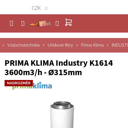
Přejít
CZK
na
obsah
NÁKUPNÍ
KOŠÍK
Vzduchotechnika
Uhlíkové filtry
Prima Klima
INDUST
PRIMA KLIMA Industry K1614
3600m3/h - Ø315mm
NADROZMĚR