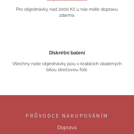
Pro objednávky nad 2000 Kč u nás máte dopravu
zdarma.
Diskrétní balení
Všechny naše objednávky jsou v krabicích obalených
bílou strečovou fólií.
Z
á
p
PRŮVODCE NAKUPOVÁNÍM
a
t
Doprava
í