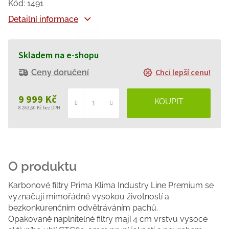
Kód:
1491
Detailní informace
Skladem na e-shopu
Chci lepší cenu!
Ceny doručení
9 999 Kč
8 263,60 Kč bez DPH
Měrná
cena:
Karbonové filtry Prima Klima Industry Line Premium se
vyznačují mimořádně vysokou životností a
bezkonkurenčním odvětráváním pachů.
Opakovaně naplnitelné filtry mají 4 cm vrstvu vysoce