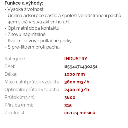
Funkce a výhody:
- Vysoká životnost
- Účinná adsorpce částic a spolehlivé odstranění pachů
- 4cm silná vrstva aktivního uhlí
- Optimální doba kontaktu
- Znovu naplnitelné
- Kvalitní kovové přítlačné prvky
- S pre-filtrem proti pachu
Kategorie
:
INDUSTRY
EAN
:
8594171430251
Délka
:
1000 mm
Maximální průtok vzduchu
:
3600 m3/h
Optimální průtok vzduchu
:
2400 m3/h
Průtok (m3/h)
:
3600
Příruba (mm)
:
315
Životnost
:
cca 24 měsíců