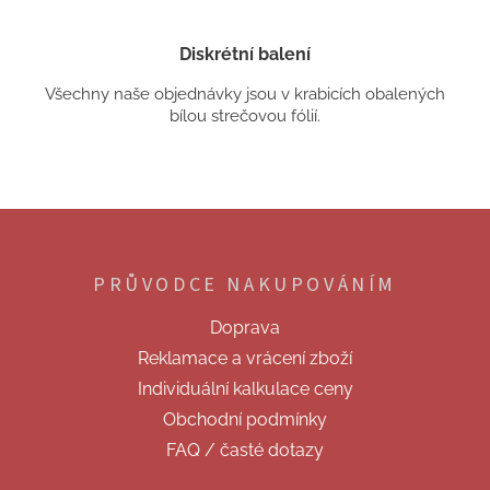
Diskrétní balení
Všechny naše objednávky jsou v krabicích obalených
bílou strečovou fólií.
Z
á
p
PRŮVODCE NAKUPOVÁNÍM
a
t
Doprava
í
Reklamace a vrácení zboží
Individuální kalkulace ceny
Obchodní podmínky
FAQ / časté dotazy