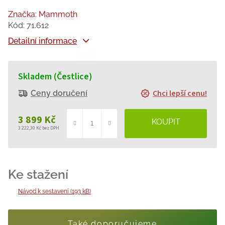
Značka:
Mammoth
Kód:
71.612
Detailní informace
Skladem (Čestlice)
Chci lepší cenu!
Ceny doručení
3 899 Kč
3 222,30 Kč bez DPH
Měrná
cena:
Návod k sestavení (193 kB)
Také doporučujeme