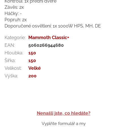
Kontrola: 1x přední dveře
Závěs: 2x
Háčky: -
Popruh: 2x
Doporučené osvětlení: 1x 1000W HPS, MH, DE
Kategorie
:
Mammoth Classic+
EAN
:
5060266944680
Hloubka
:
150
Šířka
:
150
Velikost
:
Velké
Výška
:
200
Nenašli jste, co hledáte?
Vyplňte formulář a my