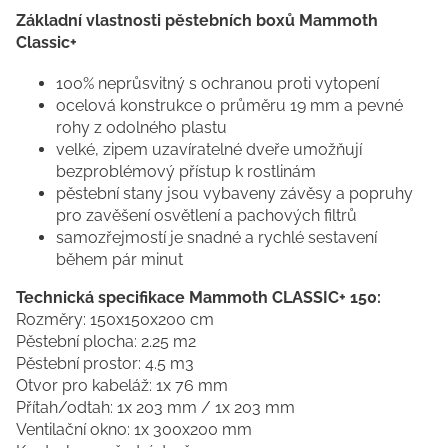
Základní vlastnosti pěstebních boxů Mammoth
Classic+
100% neprůsvitný s ochranou proti vytopení
ocelová konstrukce o průměru 19 mm a pevné
rohy z odolného plastu
velké, zipem uzavíratelné dveře umožňují
bezproblémový přístup k rostlinám
pěstební stany jsou vybaveny závěsy a popruhy
pro zavěšení osvětlení a pachových filtrů
samozřejmostí je snadné a rychlé sestavení
během pár minut
Technická specifikace Mammoth CLASSIC+ 150:
Rozměry: 150x150x200 cm
Pěstební plocha: 2.25 m2
Pěstební prostor: 4.5 m3
Otvor pro kabeláž: 1x 76 mm
Přítah/odtah: 1x 203 mm / 1x 203 mm
Ventilační okno: 1x 300x200 mm