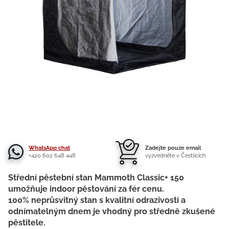
WhatsApp chat
Zadejte pouze email
+420 602 648 448
vyzvedněte v Čestlicích
Střední pěstební stan Mammoth Classic+ 150
umožňuje indoor pěstování za fér cenu.
100% neprůsvitný stan s kvalitní odrazivostí a
odnímatelným dnem je vhodný pro středně zkušené
pěstitele.